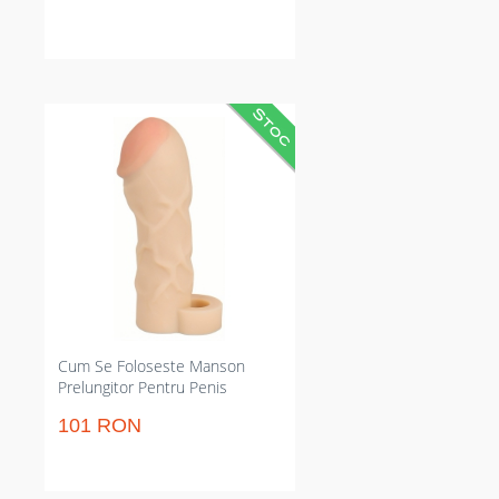
Manson prelungitor care
completează instant +5 cm
extindere și +2 cm grosime
pentru senzație de plenitudine.
Material TPE realist, flexibil și
sigur; aderență stabilă cu inel
testicular și profunzime inserabilă
12 cm. Adecvat pentru mărirea
vizibilă a circumferinței și
intensificarea senzațiilor
partenerului.
Cum Se Foloseste Manson
Prelungitor Pentru Penis
101 RON