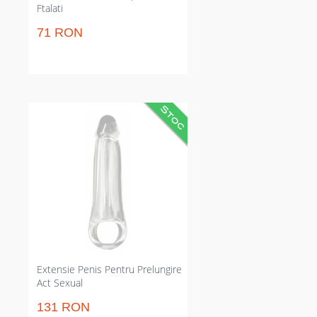
Ftalati
71 RON
Extensie mădular clar pentru
creștere vizibilă a lungimii și
grosimii. Reduce sensibilitatea
pentru prolongația actului și
amplifică satisfacția partenerului.
Material elastic care se potrivește
majorității dimensiunilor și e
rezistent la apă pentru jocuri fără
griji în intimitate simple și sigure.
Extensie Penis Pentru Prelungire
Act Sexual
131 RON