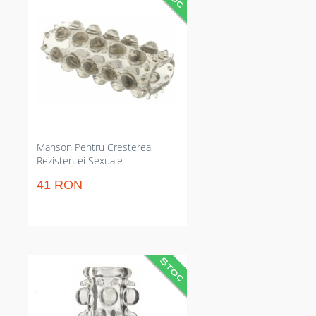
și prelungește rezistența sexuală.
Material TPE adaptabil reduce
nevoia de întreruperi, textură
internă pentru stimulare dublă.
Robust la apă, gata pentru jocuri
la duș sau cadă excluzând griji de
degradare rapidă.
Manson Pentru Cresterea
Rezistentei Sexuale
41 RON
Manson membru din silicon/TPE
clar care crește stârnirea și
întărește erecția. Noduli exteriori
și două inele reduc alunecarea și