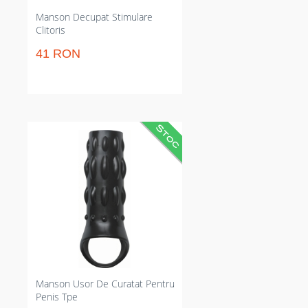
Manson Decupat Stimulare
Clitoris
41 RON
Manson penis reversibil care
crește senzațiile și menține
erecția. Stimulează partenera cu
noduli; menține erecția mai
fermă. Excelent pentru clipe
sexuale îndată ce vrei tărie
controlată fără compromisuri.
Manson Usor De Curatat Pentru
Penis Tpe