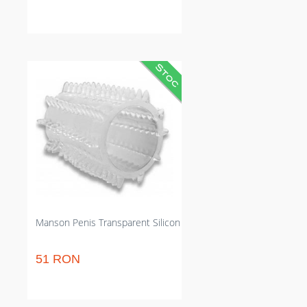
Manson străveziu din silicon care
intensifică surescitarea și
stabilizează erecția. Crește durata
plăcerii și oferă senzații
punctuale; rezistent la apă și
flexibil. Potrivit și pentru utilizare
pe deget pentru jocuri manuale
sau reglaje fine în momentul
actului intim.
Manson Penis Transparent Silicon
51 RON