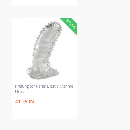
Extensie penis transparent care
adaugă 14 cm și intensifică
surescitarea partenerului.
Limitează reajustările prin fixare
elastică și rezistă la apă pentru
utilizare în duș. Curățare grabnică
pentru utilizări repetate fără pete
sau depuneri nedorite la
depozitare simplă și igienică.
Prelungitor Penis Elastic Marime
Unica
41 RON