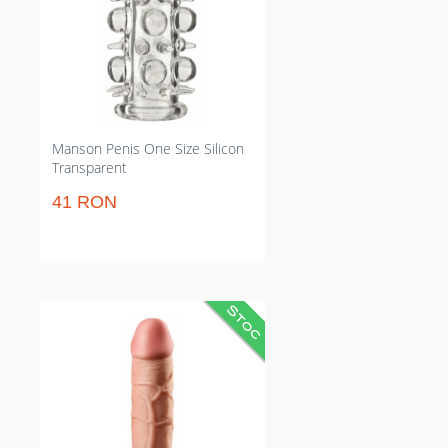
prelungească actul sexual.
Marime universală pentru
vibrator, penis sau deget,
adaptare sigură la orice situație
intimă de cuplu.
Manson Penis One Size Silicon
Transparent
41 RON
Prelungitor de penis care
sporește 5,1 cm și volum vizibil
pentru penetrare mai profundă.
Reduce întreruperile prin
potrivire personalizabilă și susține
erecția; material ultra-moale și
flexibil pentru confort și senzație