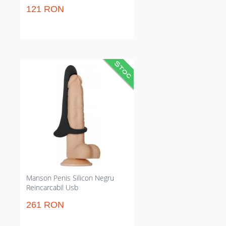
121 RON
manșon din silicon pentru
salvgardarea erecției și stimulare
suplimentară. Cu acumulator USB
și rezistent la apă, menține erecția
mai fermă și elimină grija
bateriilor. Perfect pentru sesiuni
consecutive cu tărie controlată și
stabilă în timpul momentului
sexual.
Manson Penis Silicon Negru
Reincarcabil Usb
261 RON