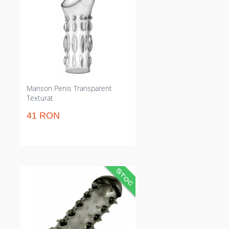
partenera. Restrânge alunecarea
și menține așezarea cu inel
extensibil la bază. Flexibilitate
adaptabilă pentru potrivire
rapidă.
Manson Penis Transparent
Texturat
41 RON
Manson pentru membru care
prelungește vizibil cu 3 cm și
adaugă textură intensă. Limitează
necesitatea ajustărilor și persistă
în utilizare, rezistent la apă și fără
greutate de curățat. Fixaj sigură în