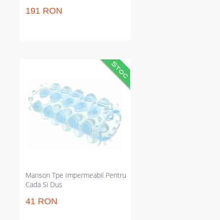
191 RON
Manson extensibil pentru
membru care amplifică contactul
și fermitatea. Reduce întreruperile
și menține circumferința timp
îndelungat, potrivit cu apă și
lubrifianți pe bază de apă. Perfect
pentru sesiuni mai fluide și
senzații amplificate pentru ambii
parteneri.
Manson Tpe Impermeabil Pentru
Cada Si Dus
41 RON