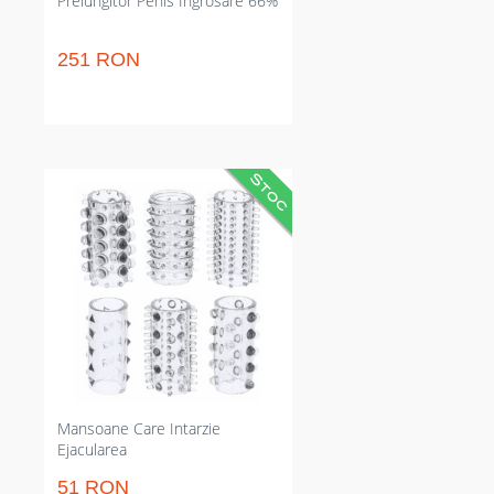
Prelungitor Penis Ingrosare 66%
251 RON
Set de 6 manșoane pentru penis
care intensifică impresiile și
prelungește momentul.
Reutilizabile și rezistente la apă;
calibru aprox. 2 cm pentru
potrivire corectă. Desăvârșit
pentru explorare în cuplu și
variație rapidă a texturilor privat
de investiții mari de timp sau
costuri suplimentare.
Mansoane Care Intarzie
Ejacularea
51 RON