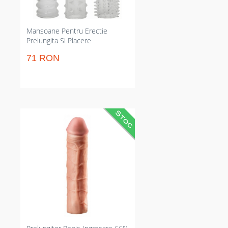
pentru sesiuni variate și intense.
Mansoane Pentru Erectie
Prelungita Si Placere
71 RON
Extensie pentru membru care
adaugă 7.6 cm și crește grosimea
cu 66%. Mărește adâncimea
penetrării și prelungește
momentul inserției pentru sesiuni
mai satisfăcătoare. Potrivit
pentru personalizare prin tăiere la
bază pentru fixaj optimă și
confort sporit pentru ambii
parteneri.