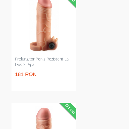
adăugat care crește mărimea și
îngroașă circumferința. Reduce
ejacularea prematură și
intensifică stârnirea clitoridiană;
baterii incluse, rezistent la apă
pentru exploatare în duș. Potrivit
pentru majoritatea dimensiunilor
datorită materialului elastic Fanta
Flesh și inelului flexibil.
Prelungitor Penis Rezistent La
Dus Si Apa
181 RON
Manson falus care prelungește cu
2.5 cm și crește grosimea. Reduce
ajustările în momentul
momentului și ajută erecția.