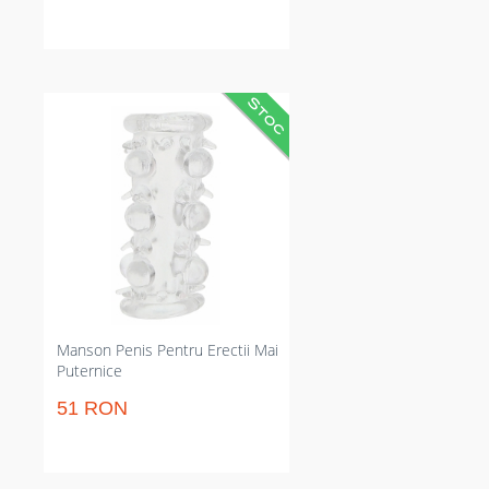
Manson transparent din silicon
care crește frecarea și prinde
erecția. Limitează reaplicările și
prelungește fermitatea,
compatibil cu prezervativul.
Corespunzător pentru jocuri
rapide sau sesiuni prelungite
privat de dispozitive electrice
complicate.
Manson Penis Pentru Erectii Mai
Puternice
51 RON