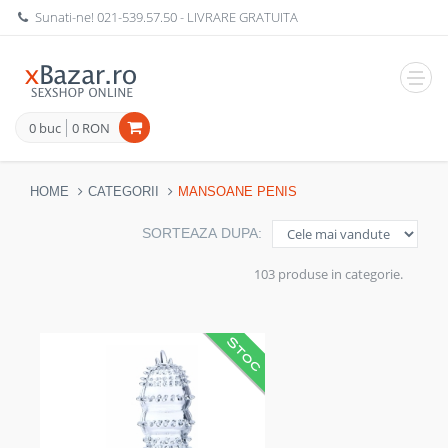
Sunati-ne!
021-539.57.50
- LIVRARE GRATUITA
Navig
0 buc
0 RON
HOME
CATEGORII
MANSOANE PENIS
SORTEAZA DUPA:
103 produse in categorie.
Manson pentru penis clar care
crește senzația partenerei și
intensitatea actului. Reduce
nevoia de tehnici suplimentare și
rezistă la apă; minus baterii.
Potrivit ca extensie flexibilă din