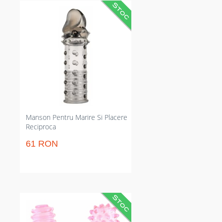
Manson penian care adaugă circa
5 cm și amplifică circumferința
pentru impact instant. Fixaj
elastică care elimină alunecările și
menține erecția; reutilizabil și
compatibil cu lubrifianți pe bază
de apă. Corect pentru sesiuni
scutit de întreruperi și rezultate
predictibile în fiecare utilizare.
Manson Pentru Marire Si Placere
Reciproca
61 RON
Manșoane pentru deget din PVC
moale, intensifică stimularea de
clitoris și a punctului G. Reduce