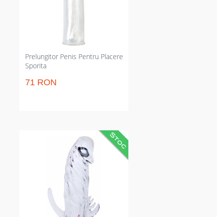
pentru folosiri fără reajustări
frecvente în intimitate sau la
dușuri senzuale comandate de
tine.
Prelungitor Penis Pentru Placere
Sporita
71 RON
Prelungitor penis străveziu care
completează 13 cm de penetrare
și textură reală. Pulsații integrate
pentru stârnire reciprocă și
material TPE elastic care menține
poziția. Reduce necesitatea
ajustărilor frecvente și crește
contactul pentru partenera ta în
timpul acțiunii intim elegant și