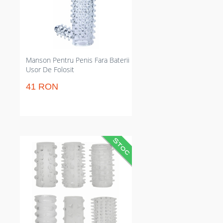
silicon pentru utilizare regulată
sau ocazională pentru plus de
textură și stârnire clitoridiană.
Manson Pentru Penis Fara Baterii
Usor De Folosit
41 RON
Set 6 manșoane pentru penis,
texturate pentru stârnire și
prelungire a erecției. Prelungește
erecția și oferă texturi diferite
pentru stimulare feminină.
Potrivite pentru indiferent ce
dimensiune datorită materialului
elastic TPE și diametrului
adaptabil între 1,5–5 cm, ideale