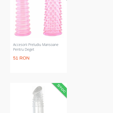
momentul până la plăcere
sexuală maximă și menține
senzația consistentă; 2 bucăți
practice, rezistente la apă și
compatibile cu lubrifianți pe bază
de apă. Perfect pentru preludiu
sau ocazii solo când vrei rezultat
rapid și predictibil.
Accesorii Preludiu Mansoane
Pentru Deget
51 RON
Manson transparent care
sporește 7 cm de extindere și
intensifică stimularea. Textură
striată pentru excitare crescută și
material TPE excluzând ftalați.
Rezistent la apă și fixare stabilă