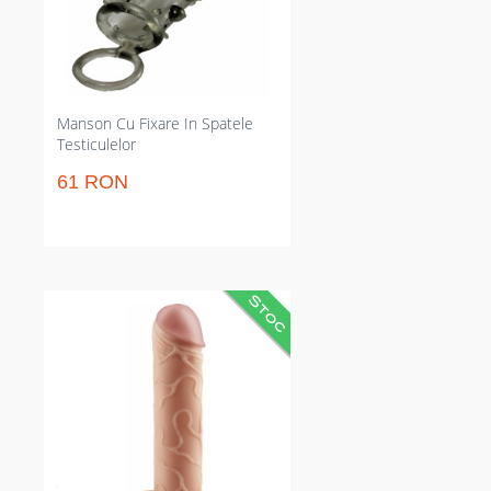
spatele testiculelor pentru
stabilitate pe durata actului
carnal și stimulare dublă pentru
parteneră și tine.
Manson Cu Fixare In Spatele
Testiculelor
61 RON
Prelungitor concret pentru
membru care suplimentează 5.1
cm și îngroașă cu până la 33%.
Reduce ejacularea precoce prin
tensiunea inelului și intensifică
penetrarea; material super-elastic
pentru potrivire sigură și sprijinire
a erecției pe durata acțiunii sexual
pentru efecte vizibile fără