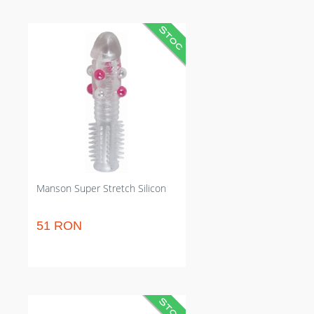
Manson flexibil din silicon pentru
amplificarea stimulării vaginale și
control asupra duratei actului.
Ponderează senzația pentru
prolongația penetrării și crește
raportul prin bile și striații. Se
potrivește pe penis sau
vibratoare pentru senzații noi
lipsit de compromisuri de
certitudine (fără ftalați).
Manson Super Stretch Silicon
51 RON
Cilindru flexibil care crește erecția