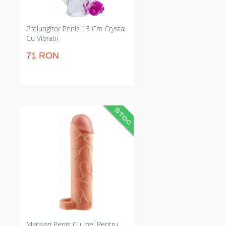
predictibil.
Prelungitor Penis 13 Cm Crystal
Cu Vibratii
71 RON
Prelungitor penis care adaugă 2.5
cm și augmentează diametrul cu
33%. Restrânge alunecarea și
prelungește actul carnal prin
inelul pentru testicule; material
flexibil Fanta Flesh, potrivit
pentru majoritatea penisurilor.
Potrivește pentru penetrare mai
adâncă și senzație de piele
naturală, fără compromisuri.
Manson Penis Cu Inel Pentru