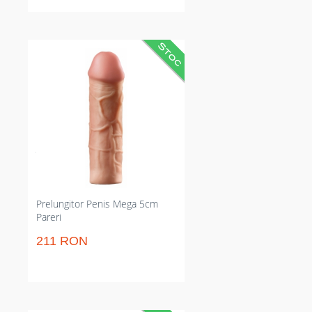
Prelungitor practic care adaugă 5
cm și amplifică grosimea vizibil.
Reduce riscul incomodității în
timpul acțiunii și menține
penetrarea mai profundă;
material extensibil și posibilitate
de tăiere pentru potrivire precisă.
Perfect pentru sesiuni sexuale
îndată ce vrei impact imediat și
control asupra dimensiunii.
Prelungitor Penis Mega 5cm
Pareri
211 RON