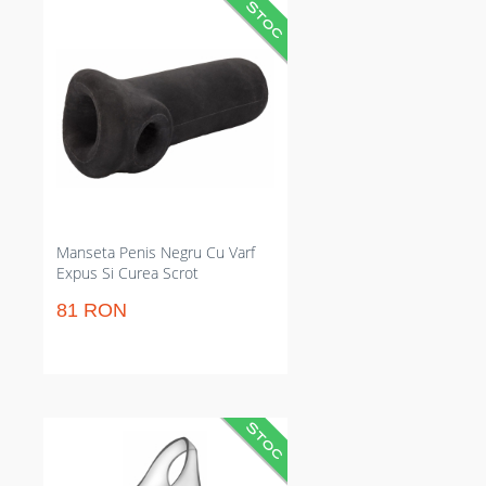
Manșon creștere pentru penis
care crește clar circumferința și
intensifică senzațiile. Micșorează
reajustările prin cureaua de scrot,
prelungește rezistența în sesiuni.
Corespunzător pentru jocuri
sexuale când vrei grosime vizibilă
fără a bloca vârful expus.
Manseta Penis Negru Cu Varf
Expus Si Curea Scrot
81 RON
Manșon penis texturat
transparent care mărește
diametrul și stimulează