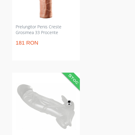
naturală. Potrivit pentru masculii
cu complicații de izbândă care vor
efect imediat.
Prelungitor Penis Creste
Grosimea 33 Procente
181 RON
Prelungitor de falus transparent
care crește imediat lungimea și
grosimea pentru trăiri mai pline.
Conține mini‑vibrator detașabil
pentru stârnire clitoridiană și este
rezistent la apă pentru folosire
relaxată și curățare facilă. Perfect
pentru partide intime îndată ce
vrei rezultate imediate fără
proceduri complicate.