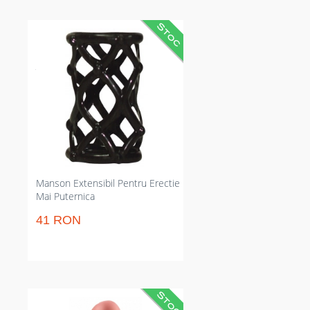
Manson penis texturat care
prelungește partida și crește
erecția. Limitează ejacularea
înainte de vreme și stimulează
clitoral; elasticitate mare și
compatibil cu lubrifianți pe bază
de apă. Perfect pentru sesiuni
destul de lungi fără întreruperi
inutile pentru reaplicare sau
ajustare constantă.
Manson Extensibil Pentru Erectie
Mai Puternica
41 RON
Prelungitor penis cu stimulator