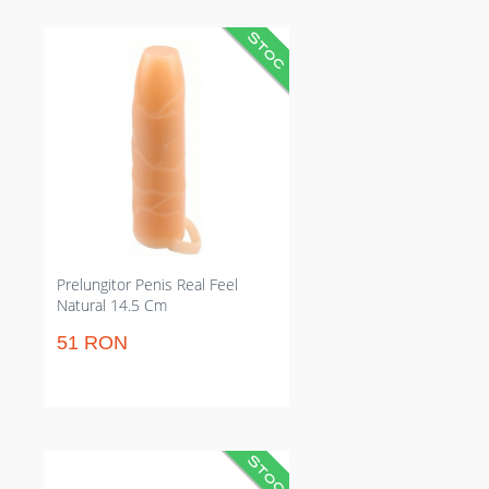
Manson concret din material
catifelat care crește grosimea
penisului cu 33% și prelungește
actul sexual. Rezistent la apă și
hipoalergenic, întinde fixaj fermă
prin inelul pentru testicule.
Potrivește pentru partide în apă
sau la domiciliu, fără compromis
la senzație firească și stimulare
auxiliară pentru parteneră.
Prelungitor Penis Real Feel
Natural 14.5 Cm
51 RON
Set de 3 manșoane din TPE