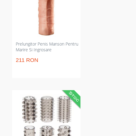
Creează penetrare mai adâncă
pentru plăcere imediată a
partenerei și încredere sporită
pentru tine.
Prelungitor Penis Manson Pentru
Marire Si Ingrosare
211 RON
Set de 6 manșoane texturate care
prelungește actul senzual și
crește senzațiile. Reduce
frecvența ajustărilor și
prelungește durata actului;
provoacă clitorisul cu modele
diferite. Potrivire elastică pe
diametrul inserabil de 2 cm