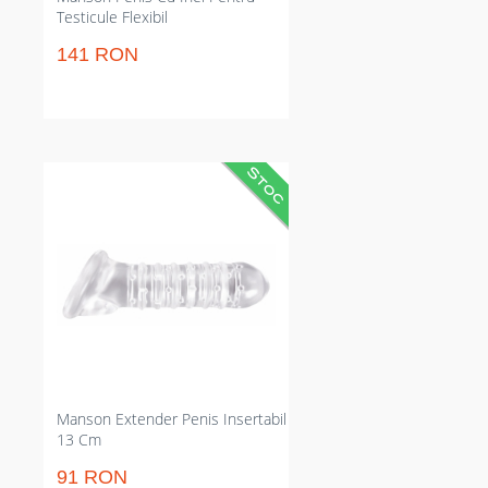
Testicule Flexibil
141 RON
Manșon transparent din TPE care
crește grosimea și intensifică
frecarea. Reduce reajustările prin
orificiu pentru testicule și
intensifică stimularea cu noduli
interiori. Perfect pentru sesiuni cu
penetrare mai plină și ritm
susținută excluzând pauze inutile.
Manson Extender Penis Insertabil
13 Cm
91 RON