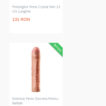
Prelungitor Penis Crystal Skin 23
Cm Lungime
131 RON
Prelungitor mădular care
sporește 7.6 cm și crește senzația.
Limitează nesiguranța prin volum
mai mare și prinde erecția pe
durata actului. Poate fi tăiat
pentru o potrivire personalizată,
privat de intervenții chirurgicale
sau suplimente dubioase.
Extensie Penis Discreta Pentru
Barbati