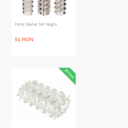
pentru control predictibil în
momentul raportului sexual
dintre parteneri.
Penis Sleeve Set Negru
51 RON
Cilindru clar pentru falus care
intensifică erecția și prelungește
actul sexual. Stârnește clitorisul și
amână ejacularea pentru partide
mai lungi; nu necesită ajustări
frecvente.