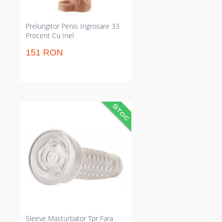
întârziere în dormitor.
Prelungitor Penis Ingrosare 33
Procent Cu Inel
151 RON
Manson masturbator
transparent pentru pompă,
crește stimularea cu rezonanțe
intense. Compatibil cu pompe
standard, 10 feluri de vibrație
pentru variație și 3 trepte de
viteză pentru control precis.
Poate fi folosit în pompă sau
independent pentru sesiuni solo
concentrate și realiste.
Sleeve Masturbator Tpr Fara