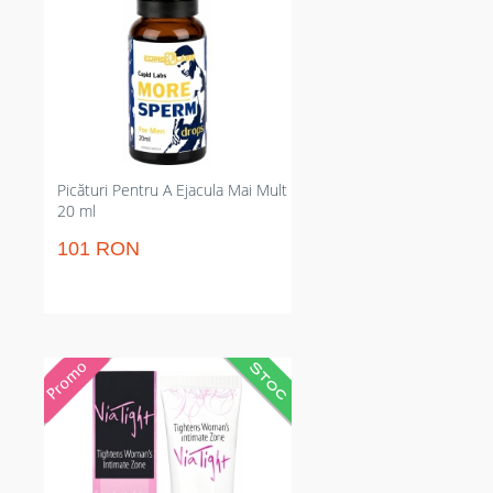
impact asupra cantității și
consistenței. Potrivite în rutina
zilnică pentru efecte constante
fără gust zdravăn sau mireasmă
persistent.
Picături Pentru A Ejacula Mai Mult
20 ml
101 RON
Gel pentru strângerea vaginului
care restaurează senzația de
fermitate. Diminuează relaxarea
mușchilor vaginali, amplifică
elasticitatea și intensifică
plăcerea. Formulă hrănitoare,