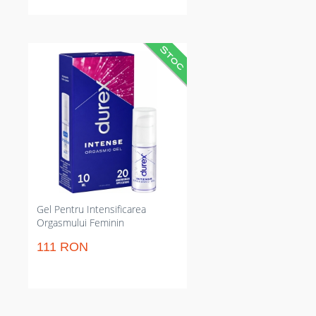
Gel stimulator pentru soții care
crește trăirile și declanșează
orgasme mai puternice. Limitează
timpul până la climax și transmite
până la 20 de aplicații dintr-o
sticluță. Aplică 2–3 picături în
preludiu pentru efecte de
senzație cald-rece și furnicături
concentrat pe clitoris.
Gel Pentru Intensificarea
Orgasmului Feminin
111 RON