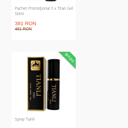
Pachet Promoțional 3 x Titan Gel
50ml
381 RON
481 RON
Spray pentru amânarea emisiei
spermei și erecții mai ferme.
Atenuează impulsul ejaculării în
10–15 minute și crește fermitatea.
Aplicare punctuală cândva de
contact; utilizează prezervativ
pentru a evita transferul către
partenera.
Spray Tianli