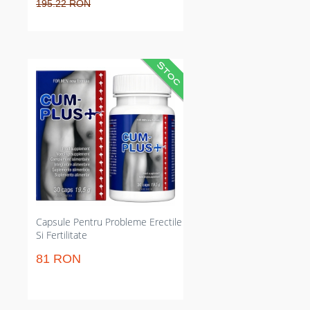
195.22 RON
Supliment natural care crește
volumul și valoarea spermei
imediat pe termen. Reduce
pierderile de încredere și suportă
niveluri normale de testosteron,
crește mobilitatea
spermatozoizilor. Corespunzător
pentru masculii care doresc
efecte concrete în fertilitate și
reușită sexuală zilnică. 30 capsule.
Capsule Pentru Probleme Erectile
Si Fertilitate
81 RON