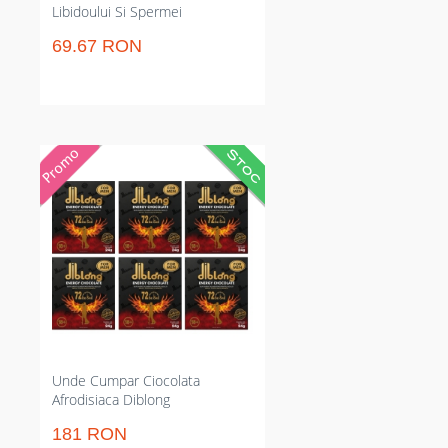
Libidoului Si Spermei
69.67 RON
Ciocolată afrodisiacă pentru
masculi care stimulează funcția
erectilă și energia. Doză clară de
24g care dă consecință continuu
până la 72 de ore, controlabilă și
predictibilă. Ambalaj mic pentru
purtat oriunde, ideal pentru
momente decisive între parteneri
și pentru cadou discret și dulce.
Unde Cumpar Ciocolata
Afrodisiaca Diblong
181 RON