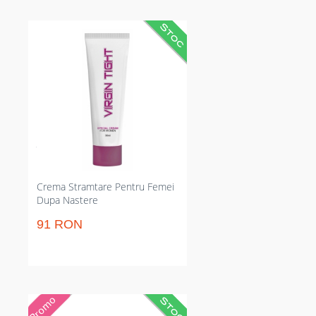
Cremă intimă pentru strângere
vaginală ce redă senzația de
fermitate. Reduce laxitatea după
naștere; fortifică mușchii vaginali
pentru control și mulțumire mai
intensă. Aplicare regulată pentru
rezultate vizibile în timp, fără
intervenții invazive. 30 ml
compact pentru folosire
îndelungată și dozare precisă.
Crema Stramtare Pentru Femei
Dupa Nastere
91 RON
Miere afrodisiacă concentrată în