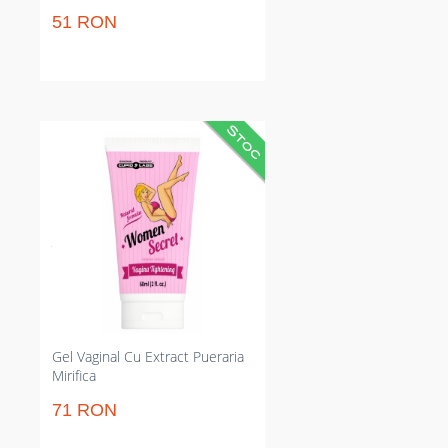
51 RON
Gel pentru strângerea vaginului
care intensifică senzația de
fermitate și plăcere. Reface
tonusul vaginal și crește
receptivitatea genitală. Folosire
zilnică și aplicare cu 30 minute
înainte de atingere sexual pentru
rezultate consecvente pe termen
scurt și mediu.
Gel Vaginal Cu Extract Pueraria
Mirifica
71 RON