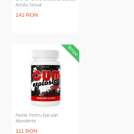
Actului Sexual
141 RON
Adaos pentru bărbați care crește
volumul ejaculărilor și
îmbunătățește gustul spermei.
Intensifică volumul ejaculator și
ameliorează gustul spermei.
Administrare clară: 3 capsule pe zi
pentru efect predictibil și
constant în timp util pentru tine.
Pastile Pentru Ejaculari
Abundente
111 RON