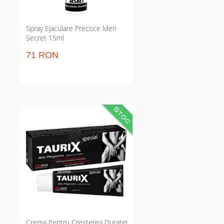
Spray Ejaculare Precoce Men
Secret 15ml
71 RON
Cremă intimă care intensifică
erecția și crește vascularizarea
penisului. Sporește durata actului
și intensitatea senzațiilor; urmare
iute și dozaj precis. Aplicare locală
cândva de contact pentru
rezultate imediate și
compatibilitate cu prezervativul
ulterior absorbție.
Crema Pentru Cresterea Duratei