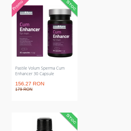
Capsule care extind volumul de
lichid seminal și forța ejaculării.
Restrânge momentul până la
efect vizibil și crește cantitatea de
spermă per ejaculare. Potrivite
pentru bărbații care vor rezultate
consistente și măsurabile în timp
compact de administrare regulată
la 3 capsule/zi.
Pastile Volum Sperma Cum
Enhancer 30 Capsule
156.27 RON
179 RON
Picături naturale pentru mărirea
volumului ejaculatului, urmare
vizibil. Dozaj clar 5–10 picături/zi și