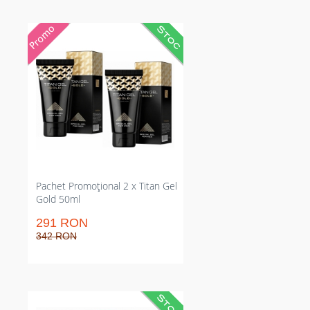
Gel pentru mărire vizibilă a
lungimii și erecții mai ferme.
Micșorează întreruperile în timpul
actului și extinde mărimea cu
până la 3–5 cm conform formulei.
Pachetul 2x50ml asigură
continuitate pentru 2–3 luni de
remediu concentrată pe rezultate
palpabile și predictibile de la o
utilizare la alta.
Pachet Promoțional 2 x Titan Gel
Gold 50ml
291 RON
342 RON
Picături afrodisiace pentru femei: