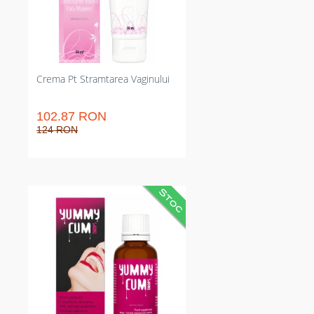
corespunzătoare pentru dermă
sensibilă din jurul zonei intime;
utilizare regulată pentru efecte
vizibile lipsit de intervenții
chirurgicale.
Crema Pt Stramtarea Vaginului
102.87 RON
124 RON
Picături concentrate care schimbă
gustul spermei și elimină aroma
neplăcută. Îmbunătățește gustul
fără întârziere și crește volumul
prin ajutorul spermatogenezei.
Potrivite pentru serii de utilizare
regulate, cu dozaj clar pentru
control total al efectului punctual
și zilnic al siguranței utilizării.