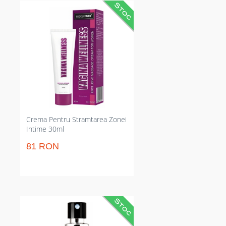
Cremă pentru strângerea zonei
sexuale care redă fermitatea și
intensifică senzațiile. Reduce
laxitatea în timp și are absorbție
rapidă; nu necesită intervenții
chirurgicale și nu lasă reziduuri.
Crema Pentru Stramtarea Zonei
Intime 30ml
81 RON
Atomizator pentru sculări mai
ferme și control sporit. Reduce
momentul de instalare al erecției