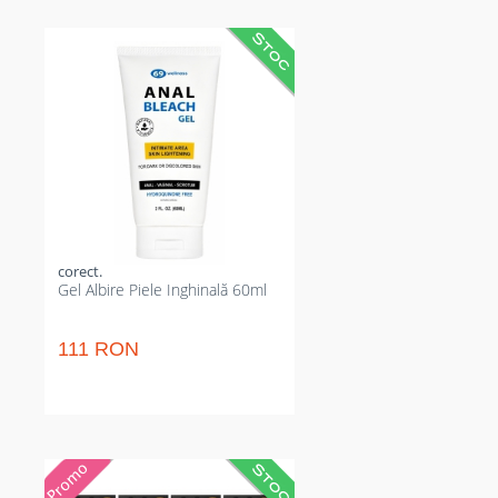
Gel concentrat pentru albirea
uniformă a zonei intime, vizibil în
câteva săptămâni. Reduce
hiperpigmentarea și menține
hidratarea pielii sensibile.
Corespunzător pentru remediu
local regulat, excluzând
intervenții chirurgicale intruzive.
60 ml dozare clară pentru
tratament perfect protejat de
iritații îndată ce este folosit
corect.
Gel Albire Piele Inghinală 60ml
111 RON
Ciocolată afrodisiacă pentru