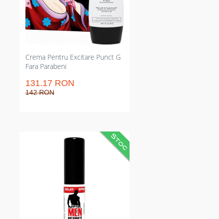
aproximativ 30 aplicații pe flacon.
Funcționează cu jucării din latex și
conține ghid de localizare pentru
rezultate predictibile.
Crema Pentru Excitare Punct G
Fara Parabeni
131.17 RON
142 RON
Atomizator local pentru
reducerea sensibilității și
controlul ejaculării. Prelungește
durata actului și restabilește
convingerea sexuală. Aplicare
punctuală înaintea raportului
pentru efecte predictibile și
discreție întreagă în utilizare.