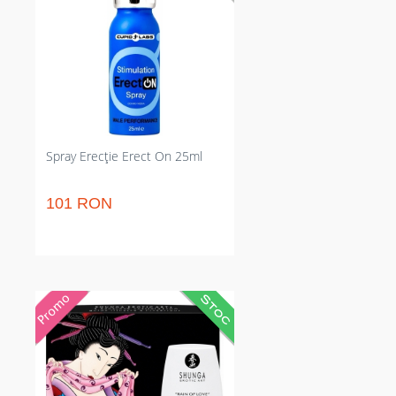
și prelungește fermitatea în actul
sexual. Potrivit pentru ocazii
sexuale când ai trebuință de efect
rapid și discreție fizică pentru
utilizare externă imediată.
Spray Erecție Erect On 25ml
101 RON
Cremă concentrată pentru
stimularea punctului G care
intensifică trăirile interne.
Sporește receptivitatea locală și
îmbunătățește lubrifierea pentru
climaxuri mai profunde;