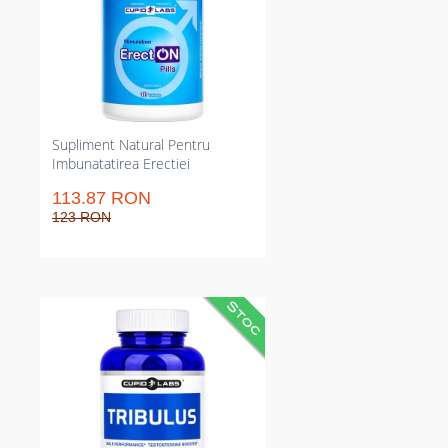
crescută; dozaj clar 1 capsulă/24h
și administrare recomandată cu
40 minute înainte. Elimină
surprizele erecțiilor slabe în
momentele importante și redă
controlul în intimitate.
Supliment Natural Pentru
Imbunatatirea Erectiei
113.87 RON
123 RON
Adaos pe bază de Tribulus pentru
mărirea poftei și vitalității. Reduce
oboseala sexuală, stimulează
producția hormonală naturală.
Adecvat pentru cure întinse lipsit
de complicații suplimentare de
dozare. Ține nivelul de energie în
viață intimă mai sus decât