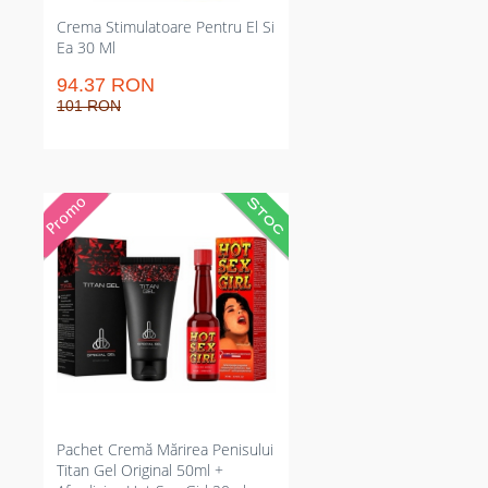
Crema Stimulatoare Pentru El Si
Ea 30 Ml
94.37 RON
101 RON
Pachet cu gel pentru mărirea
penisului și picături afrodisiace
pentru intensificare. Crește vizibil
mărimea penisului și prelungește
rigiditatea erecției. Picăturile
extind excitația partenerii și
măresc umiditatea pentru
atingere mai fierbinte și degrabă
observabilă diferență în clipe
intime, excluzând pastile.
Pachet Cremă Mărirea Penisului
Titan Gel Original 50ml +