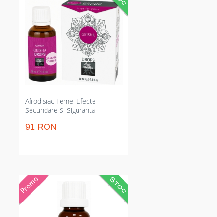
trezesc dorința și controlează
impulsul sexual. Rezultat
predictibil în aproximativ 30
minute și dozaj clar 25–30 picături
reduce necesitatea reaplicărilor.
Se pot administra sub limbă sau
dizolvate în băutură pentru
folosire discretă.
Afrodisiac Femei Efecte
Secundare Si Siguranta
91 RON
Picături cu extras de yohimbină
pentru stârnire sexuală și sculări
mai ferme. Acțiune în aproximativ
30 minute și dozaj clar 15–20