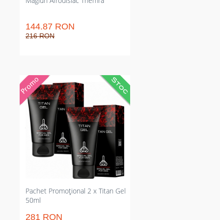
Magiun Afrodisiac Themra
144.87 RON
216 RON
Colet cu două tuburi Titan Gel
50ml pentru sculări mai puternice
și susținute. Restrânge
slăbiciunea erecției și prelungește
actul sexual, cu rezultate vizibile
în regim de folosire constant.
Potrivit celor care caută o metodă
naturală de îmbunătățire a
performanței sexuale fără
intervenții chirurgicale.
Pachet Promoțional 2 x Titan Gel
50ml
281 RON