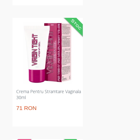
Alifie vaginală care strânge și
crește feelingurile intime. Reduce
laxitatea și intensifică forța
orgasmului. Aplicare locală pentru
senzație fermă și atingere sexual
mai puternic între parteneri. Țintă
clară pe rezultat, nu pe
promisiuni vagi.
Crema Pentru Stramtare Vaginala
30ml
71 RON