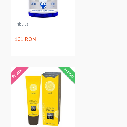
alternativele comune.
Tribulus
161 RON
Cremă stimulantă pentru cuplu
care intensifică orgasmele și
sensibilitatea. Reduce timpul
până la climax și prelungește
senzațiile de furnicătură. Aplicare
locală pe clitoris sau mădular
pentru pauze intime mai fluide
între contacte genitale sau trăiri
de plăcere dilatate dichisit și sigur
pentru ambii parteneri.