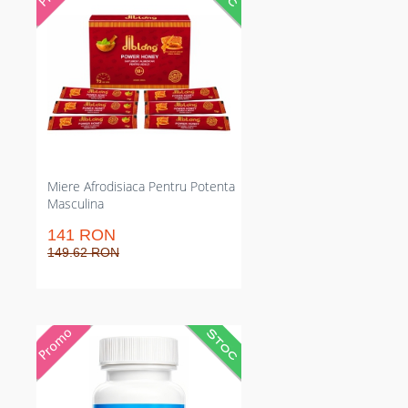
plic; intensifică apetitul și
performanța sexuală. Efect
prelungit până la 72 ore, dozaj
clar 15 g per plic. Concepută
pentru ambele sexe, reduce
blocajele de prestare și crește
vigilența în cuplu pentru nopți
minus întreruperi senzuale simple
și eficiente în administrare.
Miere Afrodisiaca Pentru Potenta
Masculina
141 RON
149.62 RON
Tablete pentru sculare care
reactivează rigiditatea și
prelungește actul sexual.
Consecință rapid și durabilitate