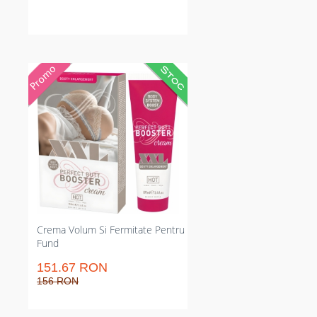
Cremă pentru mărirea feselor
care intensifică vizibil volumul și
fermitatea. Micșorează aspectul
lăsat în câteva săptămâni,
grăbește rezultatele îndată ce
este folosită cu exerciții; absorbție
grabnică și parfum discret pentru
exploatare zilnică confidențială.
Potrivește‑se rutinei acasă pentru
transformare normală lipsit de
operații.
Crema Volum Si Fermitate Pentru
Fund
151.67 RON
156 RON