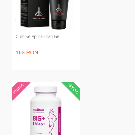
excluzând intervenții chirurgicale
intervenționiste. 33 de zile ciclul
propus pentru efect stabilizat;
întâia aplicare poate produce
senzație de mentol.
Cum Se Aplica Titan Gel
163 RON
Adaos sub variantă de pilule care
surescitează mărirea normală a
sânilor. Mărește volumul treptat
și menține fermitatea; dozaj clar 2
capsule/zi pentru progres
predictibil. Alternativă non-
invazivă pentru cei care evită
intervențiile chirurgicale și
cicatricile asociate nervilor