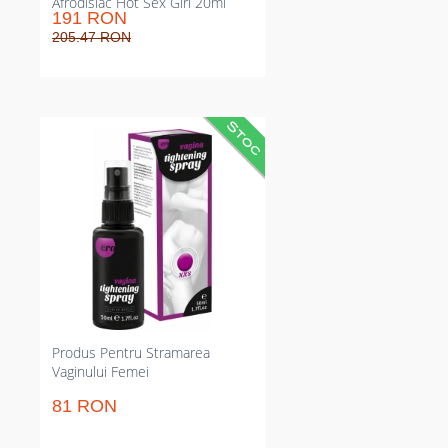
Afrodisiac Hot Sex Girl 20ml
191 RON
205.47 RON
Spray pentru strângerea
vaginului, crește feelingurile
genitale imediat. Efect instant și
persistent câteva minute; aplicare
simplă, fără ajustări constante.
Nu lasă urme și nu necesită efort
suplimentar.
Produs Pentru Stramarea
Vaginului Femei
81 RON