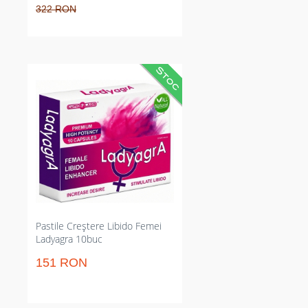
322 RON
Pastile pentru stimularea
libidoului feminin care reactivează
dorința. Intensifică plăcerea și
accelerează lubrifierea normală în
40–60 minute; rod predictibil și
dozare clară. Potrivește pentru
ocazii intime când vrei efecte
rapide, fără schimbări de rutină
complicate.
Pastile Creștere Libido Femei
Ladyagra 10buc
151 RON