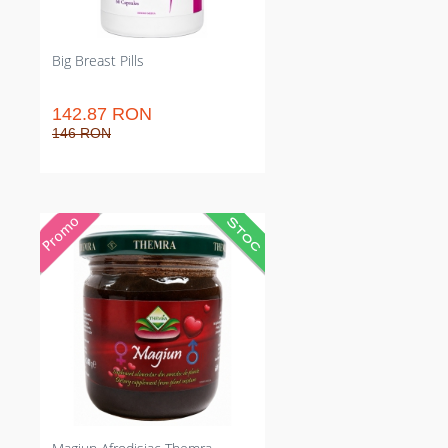
estetici.
Big Breast Pills
142.87 RON
146 RON
Magiun turcesc afrodisiac natural
pentru creșterea libidoului și
erecției mai puternice. Efect
resimțit în 20–30 minute, dozaj
clar: o linguriță; gust ușor și
consistență fină. Transformă
momentul intim excluzând
preparări complicate, adecvat
ambelor sexe care vor efecte
rapide și previzibile.