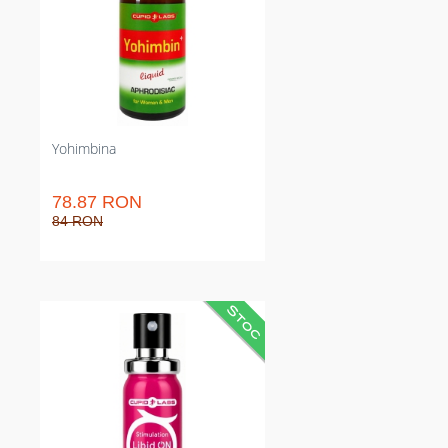
picături. întrebuințat ocazional
premergător actului pentru
efecte predictibile și intense de
moment.
Yohimbina
78.87 RON
84 RON
Spray stimulant pentru prietene
care crește receptivitatea și
plăcerea. Acționează rapid,
rezultat durabil și absorbție
rapidă. Potrivit pentru utilizare
premergător actului sau în jocuri
individuale, fără a lăsa senzații