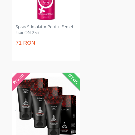
uleioase ori pete pe lenjerie.
Spray Stimulator Pentru Femei
LibidON 25ml
71 RON
Pachet cu 3 tuburi Titan Gel
pentru erecții mai puternice și
volum vizibil. Reduce ejacularea
precoce și prelungește actul
sexual; efecte progresive în 33+
zile. Potrivit masculilor care vor
îmbunătățiri normale excluzând
intervenții chirurgicale sau
medicamente agresive. Țintește
convingerea și performanța.