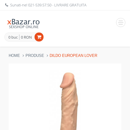
Sunati-ne!
021-539.57.50
- LIVRARE GRATUITA
Navig
0 buc
0 RON
HOME
PRODUSE
DILDO EUROPEAN LOVER