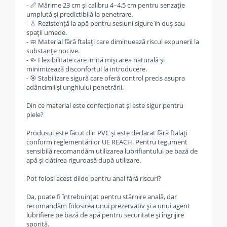
- 📏 Mărime 23 cm și calibru 4–4,5 cm pentru senzație
umplută și predictibilă la penetrare.
- 💧 Rezistență la apă pentru sesiuni sigure în duș sau
spații umede.
- 🧼 Material fără ftalați care diminuează riscul expunerii la
substanțe nocive.
- 🤏 Flexibilitate care imită mișcarea naturală și
minimizează disconfortul la introducere.
- 🎯 Stabilizare sigură care oferă control precis asupra
adâncimii și unghiului penetrării.
Din ce material este confecționat și este sigur pentru
piele?
Produsul este făcut din PVC și este declarat fără ftalați
conform reglementărilor UE REACH. Pentru tegument
sensibilă recomandăm utilizarea lubrifiantului pe bază de
apă și clătirea riguroasă după utilizare.
Pot folosi acest dildo pentru anal fără riscuri?
Da, poate fi întrebuințat pentru stârnire anală, dar
recomandăm folosirea unui prezervativ și a unui agent
lubrifiere pe bază de apă pentru securitate și îngrijire
sporită.