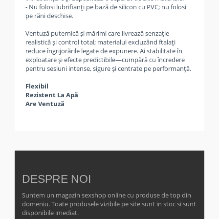
- Nu folosi lubrifianți pe bază de silicon cu PVC; nu folosi
pe răni deschise.
Ventuză puternică și mărimi care livrează senzație
realistică și control total; materialul excluzând ftalați
reduce îngrijorările legate de expunere. Ai stabilitate în
exploatare și efecte predictibile—cumpără cu încredere
pentru sesiuni intense, sigure și centrate pe performanță.
Flexibil
Rezistent La Apă
Are Ventuză
DESPRE NOI
Suntem un magazin sexshop online cu produse de top din
domeniu. Toate produsele vizibile pe site sunt in stoc si sunt
disponibile imediat.