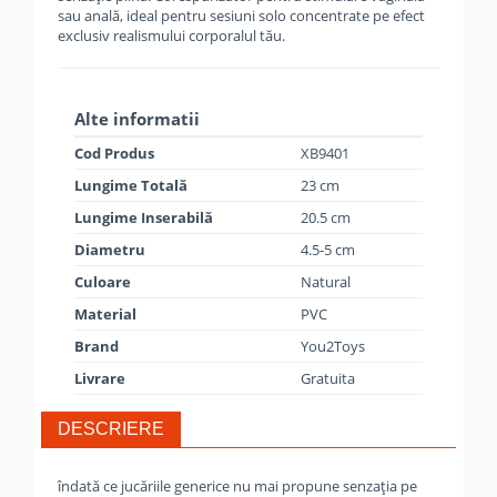
sau anală, ideal pentru sesiuni solo concentrate pe efect
exclusiv realismului corporalul tău.
Alte informatii
Cod Produs
XB9401
Lungime Totală
23 cm
Lungime Inserabilă
20.5 cm
Diametru
4.5-5 cm
Culoare
Natural
Material
PVC
Brand
You2Toys
Livrare
Gratuita
DESCRIERE
îndată ce jucăriile generice nu mai propune senzația pe