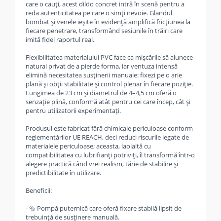
care o cauți, acest dildo concret intră în scenă pentru a
reda autenticitatea pe care o simți nevoie. Glandul
bombat și venele ieșite în evidență amplifică fricțiunea la
fiecare penetrare, transformând sesiunile în trăiri care
imită fidel raportul real.
Flexibilitatea materialului PVC face ca mișcările să alunece
natural privat de a pierde forma, iar ventuza intensă
elimină necesitatea susținerii manuale: fixezi pe o arie
plană și obții stabilitate și control plenar în fiecare poziție.
Lungimea de 23 cm și diametrul de 4–4,5 cm oferă o
senzație plină, conformă atât pentru cei care încep, cât și
pentru utilizatorii experimentați.
Produsul este fabricat fără chimicale periculoase conform
reglementărilor UE REACH, deci reduci riscurile legate de
materialele periculoase; aceasta, laolaltă cu
compatibilitatea cu lubrifianți potriviți, îl transformă într-o
alegere practică când vrei realism, tărie de stabilire și
predictibilitate în utilizare.
Beneficii:
- 🔩 Pompă puternică care oferă fixare stabilă lipsit de
trebuință de susținere manuală.