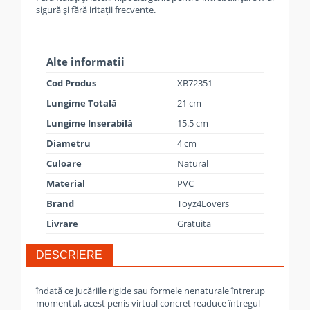
sigură și fără iritații frecvente.
Alte informatii
Cod Produs
XB72351
Lungime Totală
21 cm
Lungime Inserabilă
15.5 cm
Diametru
4 cm
Culoare
Natural
Material
PVC
Brand
Toyz4Lovers
Livrare
Gratuita
DESCRIERE
îndată ce jucăriile rigide sau formele nenaturale întrerup
momentul, acest penis virtual concret readuce întregul