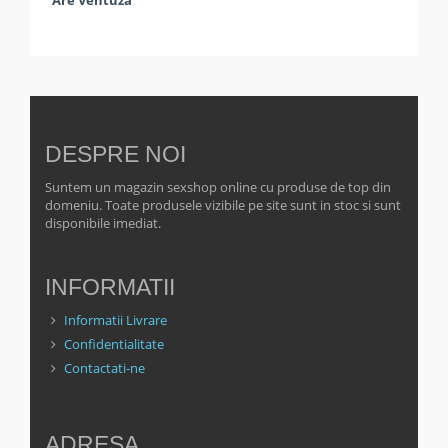
Are Ventuză
DESPRE NOI
Suntem un magazin sexshop online cu produse de top din
domeniu. Toate produsele vizibile pe site sunt in stoc si sunt
disponibile imediat.
INFORMATII
Informatii Livrare
Confidentialitate
Contactati-ne
ADRESA