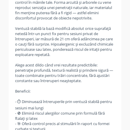
control în mâinile tale. Forma arcuită și arborele cu vene
reproduc senzația unei penetrații naturale, iar materialul
fin menține puterea fără a fi rigid — astfel elimini
disconfortul provocat de obiecte nepotrivite.
Ventuză stabilă la bază modifică absolut orice suprafață
netedă într-un punct fix pentru sesiuni privat de
întreruperi, iar măsură de 21 cm oferă adâncimea pe care
o cauți fără surprize. Hipoalergenic și excluzând chimicale
periculoase sau latex, ponderează riscul de iritații pentru
exploatare repetată.
Alege acest dildo când vrei rezultate predictibile:
penetrație profundă, textură realistă și prindere sigură —
toate combinate pentru trăiri concentrate, fără ajustări
constante sau întreruperi neașteptate.
Beneficii:
- ⏱️ Diminuează întreruperile prin ventuză stabilă pentru
sesiuni mai lungi
- 🚫 Elimină riscul alergiilor comune prin formulă fără
ftalați și latex
- 🎯 Oferă control precis al stimulării în raport cu formei
curbate și texturii