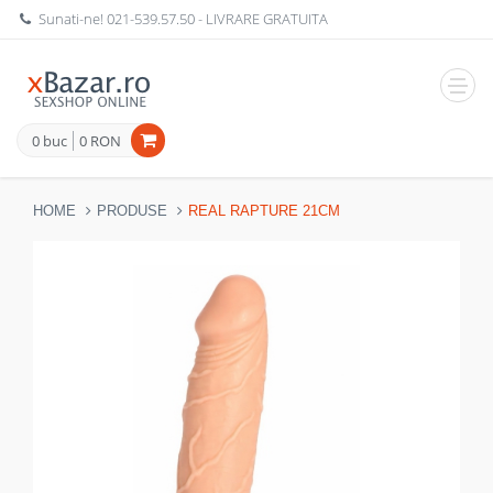
Sunati-ne!
021-539.57.50
- LIVRARE GRATUITA
Navig
0 buc
0 RON
HOME
PRODUSE
REAL RAPTURE 21CM