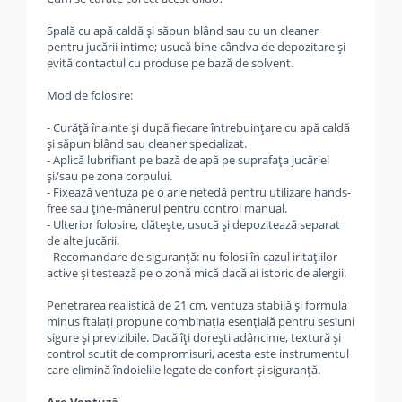
Spală cu apă caldă și săpun blând sau cu un cleaner
pentru jucării intime; usucă bine cândva de depozitare și
evită contactul cu produse pe bază de solvent.
Mod de folosire:
- Curăță înainte și după fiecare întrebuințare cu apă caldă
și săpun blând sau cleaner specializat.
- Aplică lubrifiant pe bază de apă pe suprafața jucăriei
și/sau pe zona corpului.
- Fixează ventuza pe o arie netedă pentru utilizare hands-
free sau ține-mânerul pentru control manual.
- Ulterior folosire, clătește, usucă și depozitează separat
de alte jucării.
- Recomandare de siguranță: nu folosi în cazul iritațiilor
active și testează pe o zonă mică dacă ai istoric de alergii.
Penetrarea realistică de 21 cm, ventuza stabilă și formula
minus ftalați propune combinația esențială pentru sesiuni
sigure și previzibile. Dacă îți dorești adâncime, textură și
control scutit de compromisuri, acesta este instrumentul
care elimină îndoielile legate de confort și siguranță.