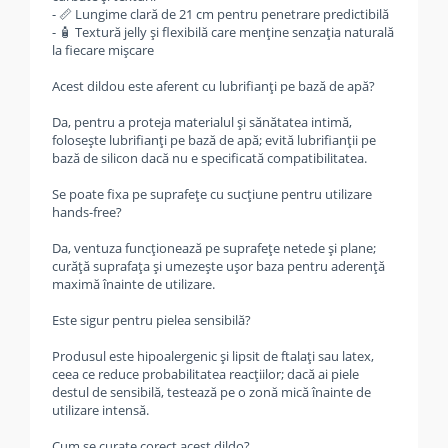
- 📏 Lungime clară de 21 cm pentru penetrare predictibilă
- 🧴 Textură jelly și flexibilă care menține senzația naturală
la fiecare mișcare
Acest dildou este aferent cu lubrifianți pe bază de apă?
Da, pentru a proteja materialul și sănătatea intimă,
folosește lubrifianți pe bază de apă; evită lubrifianții pe
bază de silicon dacă nu e specificată compatibilitatea.
Se poate fixa pe suprafețe cu sucțiune pentru utilizare
hands-free?
Da, ventuza funcționează pe suprafețe netede și plane;
curăță suprafața și umezește ușor baza pentru aderență
maximă înainte de utilizare.
Este sigur pentru pielea sensibilă?
Produsul este hipoalergenic și lipsit de ftalați sau latex,
ceea ce reduce probabilitatea reacțiilor; dacă ai piele
destul de sensibilă, testează pe o zonă mică înainte de
utilizare intensă.
Cum se curate corect acest dildo?