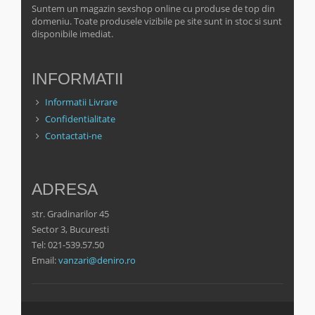
Suntem un magazin sexshop online cu produse de top din
domeniu. Toate produsele vizibile pe site sunt in stoc si sunt
disponibile imediat.
INFORMATII
Informatii Livrare
Confidentialitate
Contactati-ne
ADRESA
str. Gradinarilor 45
Sector 3, Bucuresti
Tel: 021-539.57.50
Email:
vanzari@deniro.ro