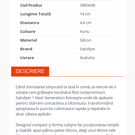
Cod Produs
XB93430
Lungime Totală
14 cm
Diametru
4.6 cm
Culoare
Auriu
Material
Silicon
Brand
Satisfyer
Livrare
Gratuita
DESCRIERE
Când stimularea obișnuită te lasă în urmă, ai nevoie de o
soluție care grăbește rezultatul fără compromisuri.
Satisfyer 1 Next Generation folosește unde de apăsare
pentru stârnire contactless a clitorisului, transformând
așteptarea în puncte culminante rapide și repetate în
doar câteva apăsări.
Designul compact și forma subțire fac poziționarea simplă
și stabilă: așezi pâlnia peste clitoris, alegi unul dintre cele