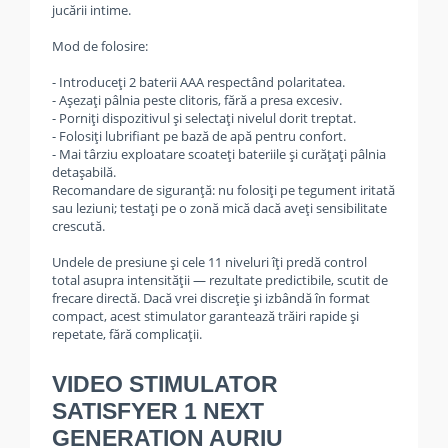
jucării intime.
Mod de folosire:
- Introduceți 2 baterii AAA respectând polaritatea.
- Așezați pâlnia peste clitoris, fără a presa excesiv.
- Porniți dispozitivul și selectați nivelul dorit treptat.
- Folosiți lubrifiant pe bază de apă pentru confort.
- Mai târziu exploatare scoateți bateriile și curățați pâlnia
detașabilă.
Recomandare de siguranță: nu folosiți pe tegument iritată
sau leziuni; testați pe o zonă mică dacă aveți sensibilitate
crescută.
Undele de presiune și cele 11 niveluri îți predă control
total asupra intensității — rezultate predictibile, scutit de
frecare directă. Dacă vrei discreție și izbândă în format
compact, acest stimulator garantează trăiri rapide și
repetate, fără complicații.
VIDEO STIMULATOR
SATISFYER 1 NEXT
GENERATION AURIU