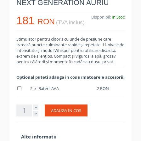
NEXT GENERATION AURIU
181
Disponibil:
In Stoc
RON
(TVA inclus)
Stimulator pentru clitoris cu unde de presiune care
livrează puncte culminante rapide și repetate. 11 nivele de
intensitate și modul Whisper pentru utilizare discretă,
extrem de silențios. Compact și viguros la apă, grozav
pentru călătorii și momente în cadă sau dușul privat.
Optional puteti adauga in cos urmatoarele accesorii:
2 x Baterii AAA
2 RON
ADAUGA IN COS
Alte informatii