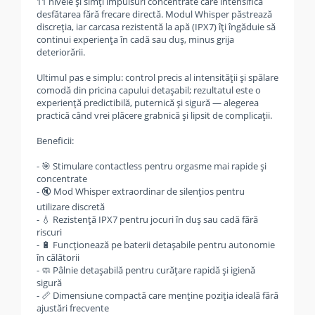
11 nivele și simți impulsuri concentrate care intensifică
desfătarea fără frecare directă. Modul Whisper păstrează
discreția, iar carcasa rezistentă la apă (IPX7) îți îngăduie să
continui experiența în cadă sau duș, minus grija
deteriorării.
Ultimul pas e simplu: control precis al intensității și spălare
comodă din pricina capului detașabil; rezultatul este o
experiență predictibilă, puternică și sigură — alegerea
practică când vrei plăcere grabnică și lipsit de complicații.
Beneficii:
- 🎯 Stimulare contactless pentru orgasme mai rapide și
concentrate
- 🔇 Mod Whisper extraordinar de silențios pentru
utilizare discretă
- 💧 Rezistență IPX7 pentru jocuri în duș sau cadă fără
riscuri
- 🔋 Funcționează pe baterii detașabile pentru autonomie
în călătorii
- 🧼 Pâlnie detașabilă pentru curățare rapidă și igienă
sigură
- 📏 Dimensiune compactă care menține poziția ideală fără
ajustări frecvente