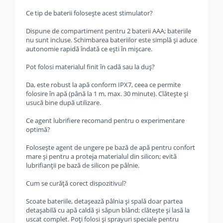
Ce tip de baterii folosește acest stimulator?
Dispune de compartiment pentru 2 baterii AAA; bateriile
nu sunt incluse. Schimbarea bateriilor este simplă și aduce
autonomie rapidă îndată ce ești în mișcare.
Pot folosi materialul finit în cadă sau la duș?
Da, este robust la apă conform IPX7, ceea ce permite
folosire în apă (până la 1 m, max. 30 minute). Clătește și
usucă bine după utilizare.
Ce agent lubrifiere recomand pentru o experimentare
optimă?
Folosește agent de ungere pe bază de apă pentru confort
mare și pentru a proteja materialul din silicon; evită
lubrifianții pe bază de silicon pe pâlnie.
Cum se curăță corect dispozitivul?
Scoate bateriile, detașează pâlnia și spală doar partea
detașabilă cu apă caldă și săpun blând; clătește și lasă la
uscat complet. Poți folosi și sprayuri speciale pentru