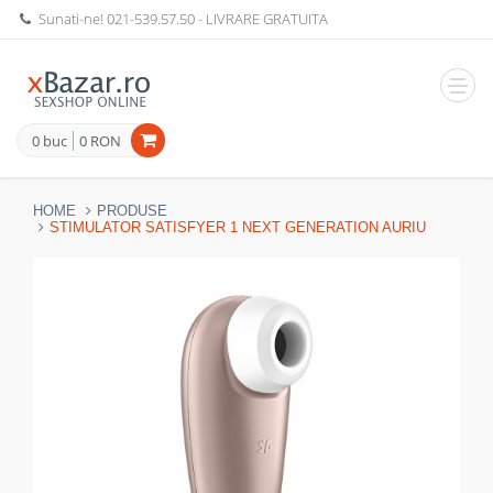
Sunati-ne!
021-539.57.50
- LIVRARE GRATUITA
Navig
0 buc
0 RON
HOME
PRODUSE
STIMULATOR SATISFYER 1 NEXT GENERATION AURIU