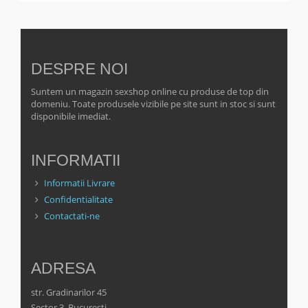
DESPRE NOI
Suntem un magazin sexshop online cu produse de top din
domeniu. Toate produsele vizibile pe site sunt in stoc si sunt
disponibile imediat.
INFORMATII
Informatii Livrare
Confidentialitate
Contactati-ne
ADRESA
str. Gradinarilor 45
Sector 3, Bucuresti