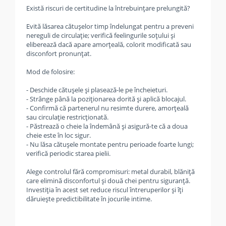
Există riscuri de certitudine la întrebuințare prelungită?
Evită lăsarea cătușelor timp îndelungat pentru a preveni
nereguli de circulație; verifică feelingurile soțului și
eliberează dacă apare amorțeală, colorit modificată sau
disconfort pronunțat.
Mod de folosire:
- Deschide cătușele și plasează-le pe încheieturi.
- Strânge până la poziționarea dorită și aplică blocajul.
- Confirmă că partenerul nu resimte durere, amorțeală
sau circulație restricționată.
- Păstrează o cheie la îndemână și asigură-te că a doua
cheie este în loc sigur.
- Nu lăsa cătușele montate pentru perioade foarte lungi;
verifică periodic starea pielii.
Alege controlul fără compromisuri: metal durabil, blăniță
care elimină disconfortul și două chei pentru siguranță.
Investiția în acest set reduce riscul întreruperilor și îți
dăruiește predictibilitate în jocurile intime.