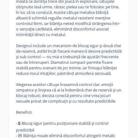
îndată ce dorința trece din joacă în explorare, cătușele
obișnuite lasă urme, răcesc pielea sau te folosesc pe tine,
în loc să te conducă. Aceste cătușe metalice blăniță
albastră schimbă regulile: metalul rezistent menține
controlul ferm, iar blănița neted modifică strângerea într-
o senzație catifelată, eliminând disconfortul asociat
intimității direct cu metalul.
Designul include un mecanism de blocaj sigur și două chei
de rezervă, astfel încât fiecare manevră devine predictibilă
și sub control — nu mai e trebuință de ajustări frecvente
sau de întreruperi. Diametrul compact permite fixare
stabilă pentru scenarii de joc intime, iar finisajul blăniței
reduce riscul iritațiilor, păstrând atmosfera senzuală.
Alegerea acestor cătușe înseamnă control clar, emoții
simpatice și liniștea că ai la îndemână chei de rezervă și un
blocaj robust; decizia corectă pentru cine vrea jocuri
sexuale privat de complicații și cu rezultate predictibile.
Beneficii:
- 🔒 Blocaj sigur pentru poziționare stabilă și control
predictibil
- 🧸 Blănița moale elimină disconfortul atingerii metalic