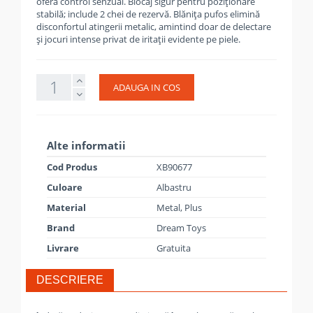
oferă control senzual. Blocaj sigur pentru poziționare
stabilă; include 2 chei de rezervă. Blănița pufos elimină
disconfortul atingerii metalic, amintind doar de delectare
și jocuri intense privat de iritații evidente pe piele.
ADAUGA IN COS
Alte informatii
Cod Produs
XB90677
Culoare
Albastru
Material
Metal, Plus
Brand
Dream Toys
Livrare
Gratuita
DESCRIERE