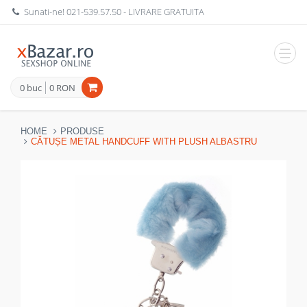
Sunati-ne!
021-539.57.50
- LIVRARE GRATUITA
Navig
0 buc
0 RON
HOME
PRODUSE
CĂTUȘE METAL HANDCUFF WITH PLUSH ALBASTRU