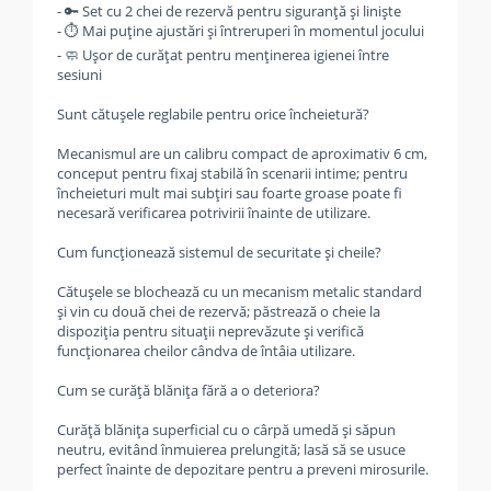
- 🔑 Set cu 2 chei de rezervă pentru siguranță și liniște
- ⏱️ Mai puține ajustări și întreruperi în momentul jocului
- 🧼 Ușor de curățat pentru menținerea igienei între
sesiuni
Sunt cătușele reglabile pentru orice încheietură?
Mecanismul are un calibru compact de aproximativ 6 cm,
conceput pentru fixaj stabilă în scenarii intime; pentru
încheieturi mult mai subțiri sau foarte groase poate fi
necesară verificarea potrivirii înainte de utilizare.
Cum funcționează sistemul de securitate și cheile?
Cătușele se blochează cu un mecanism metalic standard
și vin cu două chei de rezervă; păstrează o cheie la
dispoziția pentru situații neprevăzute și verifică
funcționarea cheilor cândva de întâia utilizare.
Cum se curăță blănița fără a o deteriora?
Curăță blănița superficial cu o cârpă umedă și săpun
neutru, evitând înmuierea prelungită; lasă să se usuce
perfect înainte de depozitare pentru a preveni mirosurile.