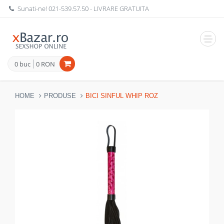
Sunati-ne!
021-539.57.50
- LIVRARE GRATUITA
Navig
0 buc
0 RON
HOME
PRODUSE
BICI SINFUL WHIP ROZ