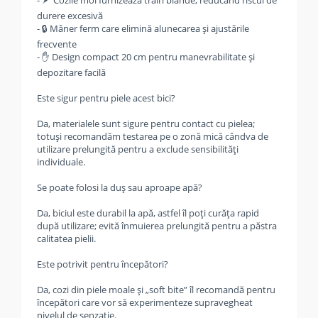
- 🪶 Cozile moi furnizează trăiri blânde, reducând riscul de
durere excesivă
- 🔒 Mâner ferm care elimină alunecarea și ajustările
frecvente
- ✋ Design compact 20 cm pentru manevrabilitate și
depozitare facilă
Este sigur pentru piele acest bici?
Da, materialele sunt sigure pentru contact cu pielea;
totuși recomandăm testarea pe o zonă mică cândva de
utilizare prelungită pentru a exclude sensibilități
individuale.
Se poate folosi la duș sau aproape apă?
Da, biciul este durabil la apă, astfel îl poți curăța rapid
după utilizare; evită înmuierea prelungită pentru a păstra
calitatea pielii.
Este potrivit pentru începători?
Da, cozi din piele moale și „soft bite” îl recomandă pentru
începători care vor să experimenteze supravegheat
nivelul de senzație.