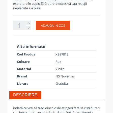
explorare în cuplu fără durere excesivă sau reacții
neplăcute ale pielii.
ADAUGA IN COS
Alte informatii
Cod Produs
XB87813
Culoare
Roz
Material
Vinilin
Brand
NS Novelties
Livrare
Gratuita
DESCRIERE
îndată ce vrei să treci dincolo de atingeri fără să riști dureri
sau întreruperi, un bici clasic, dar blând, face diferența.