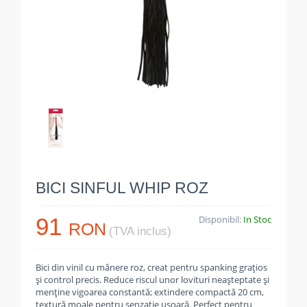
BICI SINFUL WHIP ROZ
91
Disponibil:
In Stoc
RON
(TVA inclus)
Bici din vinil cu mânere roz, creat pentru spanking grațios
și control precis. Reduce riscul unor lovituri neașteptate și
menține vigoarea constantă; extindere compactă 20 cm,
textură moale pentru senzație ușoară. Perfect pentru