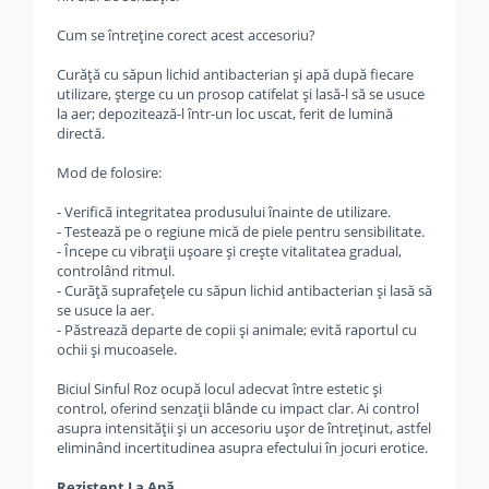
Cum se întreține corect acest accesoriu?
Curăță cu săpun lichid antibacterian și apă după fiecare
utilizare, șterge cu un prosop catifelat și lasă-l să se usuce
la aer; depozitează-l într-un loc uscat, ferit de lumină
directă.
Mod de folosire:
- Verifică integritatea produsului înainte de utilizare.
- Testează pe o regiune mică de piele pentru sensibilitate.
- Începe cu vibrații ușoare și crește vitalitatea gradual,
controlând ritmul.
- Curăță suprafețele cu săpun lichid antibacterian și lasă să
se usuce la aer.
- Păstrează departe de copii și animale; evită raportul cu
ochii și mucoasele.
Biciul Sinful Roz ocupă locul adecvat între estetic și
control, oferind senzații blânde cu impact clar. Ai control
asupra intensității și un accesoriu ușor de întreținut, astfel
eliminând incertitudinea asupra efectului în jocuri erotice.
Rezistent La Apă