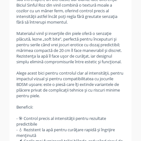
Biciul Sinful Roz din vinil combină o textură moale a
cozilor cu un mâner ferm, oferind control precis al
intensității astfel încât poți regla fără greutate senzația
fără să întrerupi momentul.
Materialul vinil și inserțiile din piele oferă o senzație
plăcută, lezne „soft bite”, perfectă pentru începuturi și
pentru serile când vrei jocuri erotice cu dozaj predictibil;
mărimea compactă de 20 cm îl face manevrabil și discret.
Rezistența la apă îl face ușor de curățat, iar designul
simplu elimină compromisurile între estetic și funcțional.
Alege acest bici pentru controlul clar al intensității, pentru
impactul vizual și pentru compatibilitatea cu jocurile
BDSM ușoare; este o piesă care îți extinde variantele de
plăcere privat de complicații tehnice și cu riscuri minime
pentru piele.
Beneficii:
- 🎯 Control precis al intensității pentru rezultate
predictibile
- 💧 Rezistent la apă pentru curățare rapidă și îngrijire
menținută