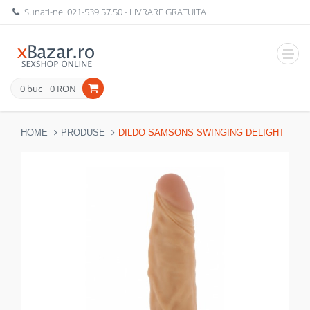
Sunati-ne!
021-539.57.50
- LIVRARE GRATUITA
Navig
0 buc
0 RON
HOME
PRODUSE
DILDO SAMSONS SWINGING DELIGHT