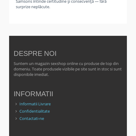
Samsons întinde certitudine și consecvență — fără
surprize neplăcute.
DESPRE NOI
Suntem un magazin sexshop online cu produse de top din
domeniu. Toate produsele vizibile pe site sunt in stoc si sunt
disponibile imediat.
INFORMATII
Informatii Livrare
Confidentialitate
Contactati-ne