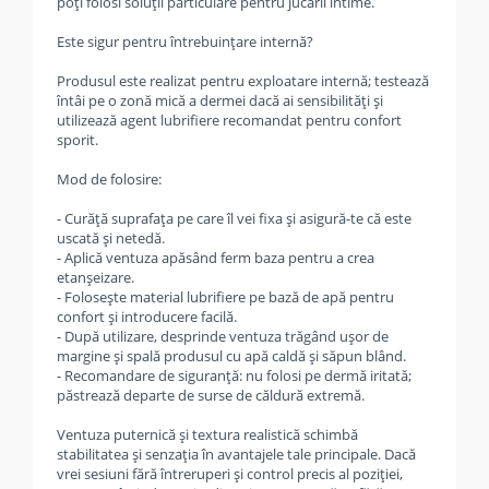
poți folosi soluții particulare pentru jucării intime.
Este sigur pentru întrebuințare internă?
Produsul este realizat pentru exploatare internă; testează
întâi pe o zonă mică a dermei dacă ai sensibilități și
utilizează agent lubrifiere recomandat pentru confort
sporit.
Mod de folosire:
- Curăță suprafața pe care îl vei fixa și asigură-te că este
uscată și netedă.
- Aplică ventuza apăsând ferm baza pentru a crea
etanșeizare.
- Folosește material lubrifiere pe bază de apă pentru
confort și introducere facilă.
- După utilizare, desprinde ventuza trăgând ușor de
margine și spală produsul cu apă caldă și săpun blând.
- Recomandare de siguranță: nu folosi pe dermă iritată;
păstrează departe de surse de căldură extremă.
Ventuza puternică și textura realistică schimbă
stabilitatea și senzația în avantajele tale principale. Dacă
vrei sesiuni fără întreruperi și control precis al poziției,