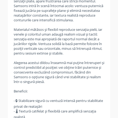
senzații plate, apare frustrarea care strică momentul.
Samsons intră în scenă întocmai acolo: ventuza puternică
fixează jucăria pe suprafețe plane și elimină necesitatea
reatașărilor constante, iar textura realistă reproduce
contururile care intensifică stimularea.
Materialul mătăsos și flexibil reproduce senzația pielii, iar
venele și coloritul uman adaugă realism vizual și tactil;
senzația este mai apropiată de raportul normal decât a
jucăriilor rigide. Ventuza solidă la bază permite folosire în
poziții verticale sau orizontale, minus să întrerupă ritmul,
pentru sesiuni extinse și stabile.
Alegerea acestui dildou înseamnă mai puține întreruperi și
control predictibil al poziției: vei obține trăiri puternice și
consecvente excluzând compromisuri, făcând din
Samsons o opțiune sigură când vrei stabilitate și realism
într-o singură piesă.
Beneficii:
- 🔒 Stabilizare sigură cu ventuză intensă pentru stabilitate
privat de reatașări
- 🌡️ Textură catifelat și flexibilă care amplifică senzația
realistă