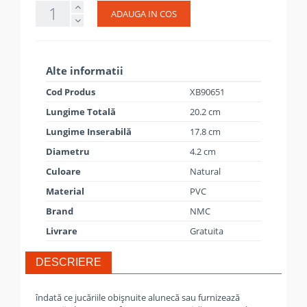
ADAUGA IN COS
Alte informatii
Cod Produs
XB90651
Lungime Totală
20.2 cm
Lungime Inserabilă
17.8 cm
Diametru
4.2 cm
Culoare
Natural
Material
PVC
Brand
NMC
Livrare
Gratuita
DESCRIERE
îndată ce jucăriile obișnuite alunecă sau furnizează