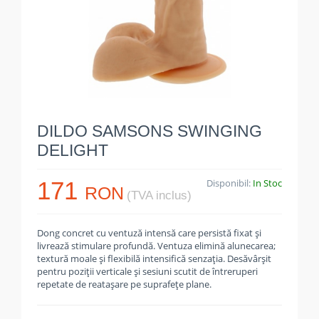
DILDO SAMSONS SWINGING
DELIGHT
171
Disponibil:
In Stoc
RON
(TVA inclus)
Dong concret cu ventuză intensă care persistă fixat și
livrează stimulare profundă. Ventuza elimină alunecarea;
textură moale și flexibilă intensifică senzația. Desăvârșit
pentru poziții verticale și sesiuni scutit de întreruperi
repetate de reatașare pe suprafețe plane.