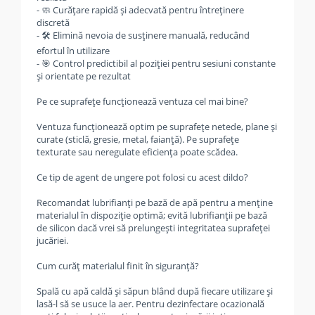
- 🧼 Curățare rapidă și adecvată pentru întreținere
discretă
- 🛠️ Elimină nevoia de susținere manuală, reducând
efortul în utilizare
- 🎯 Control predictibil al poziției pentru sesiuni constante
și orientate pe rezultat
Pe ce suprafețe funcționează ventuza cel mai bine?
Ventuza funcționează optim pe suprafețe netede, plane și
curate (sticlă, gresie, metal, faianță). Pe suprafețe
texturate sau neregulate eficiența poate scădea.
Ce tip de agent de ungere pot folosi cu acest dildo?
Recomandat lubrifianți pe bază de apă pentru a menține
materialul în dispoziție optimă; evită lubrifianții pe bază
de silicon dacă vrei să prelungești integritatea suprafeței
jucăriei.
Cum curăț materialul finit în siguranță?
Spală cu apă caldă și săpun blând după fiecare utilizare și
lasă-l să se usuce la aer. Pentru dezinfectare ocazională