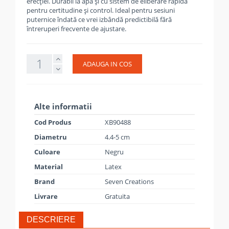
erecției. Durabil la apă și cu sistem de eliberare rapidă
pentru certitudine și control. Ideal pentru sesiuni
puternice îndată ce vrei izbândă predictibilă fără
întreruperi frecvente de ajustare.
ADAUGA IN COS
Alte informatii
Cod Produs
XB90488
Diametru
4.4-5 cm
Culoare
Negru
Material
Latex
Brand
Seven Creations
Livrare
Gratuita
DESCRIERE