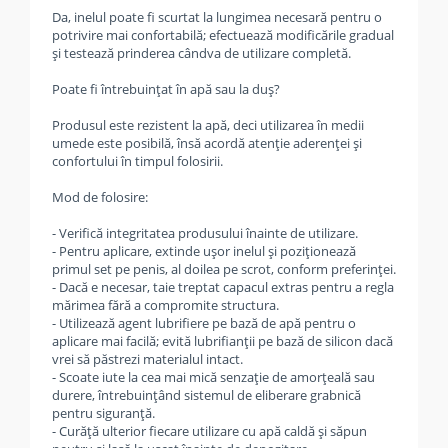
Da, inelul poate fi scurtat la lungimea necesară pentru o
potrivire mai confortabilă; efectuează modificările gradual
și testează prinderea cândva de utilizare completă.
Poate fi întrebuințat în apă sau la duș?
Produsul este rezistent la apă, deci utilizarea în medii
umede este posibilă, însă acordă atenție aderenței și
confortului în timpul folosirii.
Mod de folosire:
- Verifică integritatea produsului înainte de utilizare.
- Pentru aplicare, extinde ușor inelul și poziționează
primul set pe penis, al doilea pe scrot, conform preferinței.
- Dacă e necesar, taie treptat capacul extras pentru a regla
mărimea fără a compromite structura.
- Utilizează agent lubrifiere pe bază de apă pentru o
aplicare mai facilă; evită lubrifianții pe bază de silicon dacă
vrei să păstrezi materialul intact.
- Scoate iute la cea mai mică senzație de amorțeală sau
durere, întrebuințând sistemul de eliberare grabnică
pentru siguranță.
- Curăță ulterior fiecare utilizare cu apă caldă și săpun