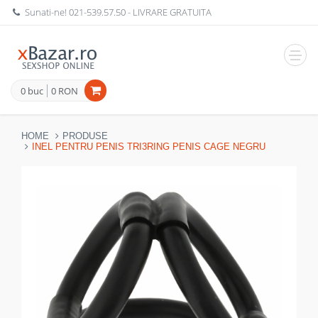
Sunati-ne!
021-539.57.50
- LIVRARE GRATUITA
Navig
0 buc
0 RON
HOME
PRODUSE
INEL PENTRU PENIS TRI3RING PENIS CAGE NEGRU