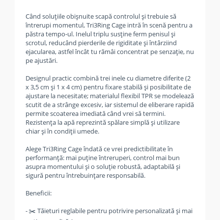
Când soluțiile obișnuite scapă controlul și trebuie să
întrerupi momentul, Tri3Ring Cage intră în scenă pentru a
păstra tempo-ul. Inelul triplu susține ferm penisul și
scrotul, reducând pierderile de rigiditate și întârziind
ejacularea, astfel încât tu rămâi concentrat pe senzație, nu
pe ajustări.
Designul practic combină trei inele cu diametre diferite (2
x 3,5 cm și 1 x 4 cm) pentru fixare stabilă și posibilitate de
ajustare la necesitate; materialul flexibil TPR se modelează
scutit de a strânge excesiv, iar sistemul de eliberare rapidă
permite scoaterea imediată când vrei să termini.
Rezistența la apă reprezintă spălare simplă și utilizare
chiar și în condiții umede.
Alege Tri3Ring Cage îndată ce vrei predictibilitate în
performanță: mai puține întreruperi, control mai bun
asupra momentului și o soluție robustă, adaptabilă și
sigură pentru întrebuințare responsabilă.
Beneficii:
- ✂️ Tăieturi reglabile pentru potrivire personalizată și mai