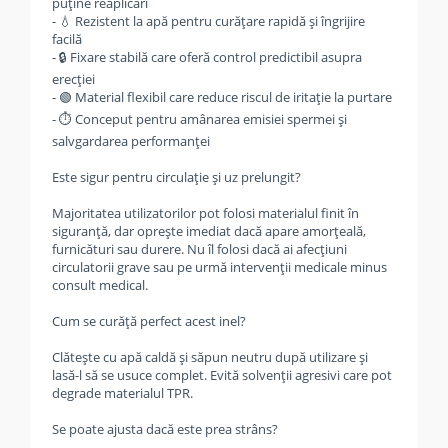
puține reaplicări
- 💧 Rezistent la apă pentru curățare rapidă și îngrijire
facilă
- 🔒 Fixare stabilă care oferă control predictibil asupra
erecției
- 🟢 Material flexibil care reduce riscul de iritație la purtare
- ⏱️ Conceput pentru amânarea emisiei spermei și
salvgardarea performanței
Este sigur pentru circulație și uz prelungit?
Majoritatea utilizatorilor pot folosi materialul finit în
siguranță, dar oprește imediat dacă apare amorțeală,
furnicături sau durere. Nu îl folosi dacă ai afecțiuni
circulatorii grave sau pe urmă intervenții medicale minus
consult medical.
Cum se curăță perfect acest inel?
Clătește cu apă caldă și săpun neutru după utilizare și
lasă-l să se usuce complet. Evită solvenții agresivi care pot
degrade materialul TPR.
Se poate ajusta dacă este prea strâns?