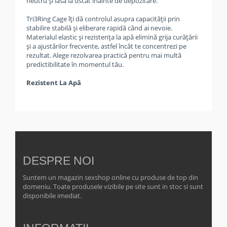
neutru și lasă la uscat înainte de depozitare.
Tri3Ring Cage îți dă controlul asupra capacității prin
stabilire stabilă și eliberare rapidă când ai nevoie.
Materialul elastic și rezistența la apă elimină grija curățării
și a ajustărilor frecvente, astfel încât te concentrezi pe
rezultat. Alege rezolvarea practică pentru mai multă
predictibilitate în momentul tău.
Rezistent La Apă
DESPRE NOI
Suntem un magazin sexshop online cu produse de top din
domeniu. Toate produsele vizibile pe site sunt in stoc si sunt
disponibile imediat.