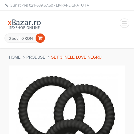
Sunati-ne!
021-539.57.50
- LIVRARE GRATUITA
Navig
0 buc
0 RON
HOME
PRODUSE
SET 3 INELE LOVE NEGRU