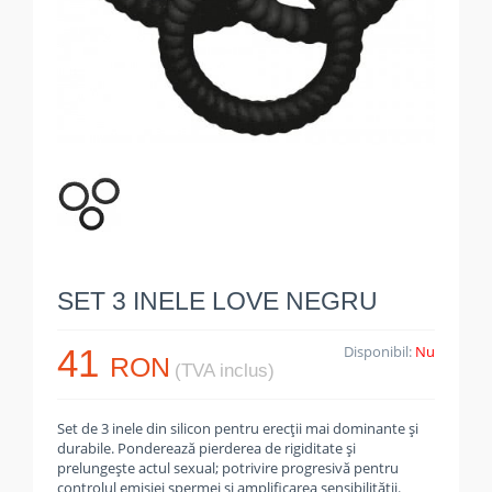
SET 3 INELE LOVE NEGRU
41
Disponibil:
Nu
RON
(TVA inclus)
Set de 3 inele din silicon pentru erecții mai dominante și
durabile. Ponderează pierderea de rigiditate și
prelungește actul sexual; potrivire progresivă pentru
controlul emisiei spermei și amplificarea sensibilității.