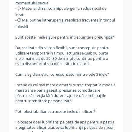
momentului sexual
- 🩺 Material din silicon hipoalergenic, redus riscul de
iritații
- ⏱️ Mai puține întreruperi și reaplicări frecvente în timpul
folosirii
Sunt aceste inele sigure pentru întrebuințare prelungită?
Da, realizate din silicon flexibil, sunt concepute pentru
utilizare temporară în timpul acțiunii sexual; nu purta
inele mai mult de 20–30 de minute continuu pentru a
evita disconfortul sau dificultăți circulatorii.
Cum aleg diametrul corespunzător dintre cele 3 inele?
Începe cu cel mai mare diametru și treci treptat la modele
mai strânse până găsești presiunea comodă care
păstrează erecția fără durere; ajustează combinațiile
pentru intensitate personalizată.
Pot folosi lubrifiant cu aceste inele din silicon?
Folosește doar lubrifianți pe bază de apă pentru a păstra
integritatea siliconului; evită lubrifianții pe bază de silicon