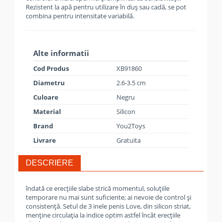
Rezistent la apă pentru utilizare în duș sau cadă, se pot
combina pentru intensitate variabilă.
Alte informatii
Cod Produs
XB91860
Diametru
2.6-3.5 cm
Culoare
Negru
Material
Silicon
Brand
You2Toys
Livrare
Gratuita
DESCRIERE
îndată ce erecțiile slabe strică momentul, soluțiile
temporare nu mai sunt suficiente; ai nevoie de control și
consistență. Setul de 3 inele penis Love, din silicon striat,
menține circulația la indice optim astfel încât erecțiile