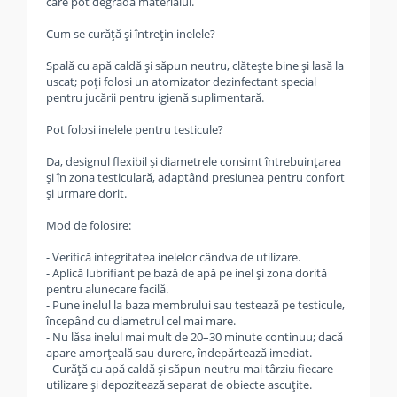
care pot degrada materialul.
Cum se curăță și întrețin inelele?
Spală cu apă caldă și săpun neutru, clătește bine și lasă la
uscat; poți folosi un atomizator dezinfectant special
pentru jucării pentru igienă suplimentară.
Pot folosi inelele pentru testicule?
Da, designul flexibil și diametrele consimt întrebuințarea
și în zona testiculară, adaptând presiunea pentru confort
și urmare dorit.
Mod de folosire:
- Verifică integritatea inelelor cândva de utilizare.
- Aplică lubrifiant pe bază de apă pe inel și zona dorită
pentru alunecare facilă.
- Pune inelul la baza membrului sau testează pe testicule,
începând cu diametrul cel mai mare.
- Nu lăsa inelul mai mult de 20–30 minute continuu; dacă
apare amorțeală sau durere, îndepărtează imediat.
- Curăță cu apă caldă și săpun neutru mai târziu fiecare
utilizare și depozitează separat de obiecte ascuțite.