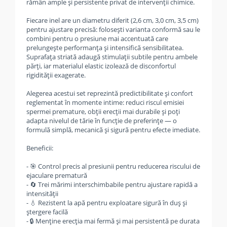
rămân ample și persistente privat de intervenții chimice.
Fiecare inel are un diametru diferit (2,6 cm, 3,0 cm, 3,5 cm)
pentru ajustare precisă: folosești varianta conformă sau le
combini pentru o presiune mai accentuată care
prelungește performanța și intensifică sensibilitatea.
Suprafața striată adaugă stimulații subtile pentru ambele
părți, iar materialul elastic izolează de disconfortul
rigidității exagerate.
Alegerea acestui set reprezintă predictibilitate și confort
reglementat în momente intime: reduci riscul emisiei
spermei premature, obții erecții mai durabile și poți
adapta nivelul de tărie în funcție de preferințe — o
formulă simplă, mecanică și sigură pentru efecte imediate.
Beneficii:
- 🎯 Control precis al presiunii pentru reducerea riscului de
ejaculare prematură
- 🔄 Trei mărimi interschimbabile pentru ajustare rapidă a
intensității
- 💧 Rezistent la apă pentru exploatare sigură în duș și
ștergere facilă
- 🔒 Menține erecția mai fermă și mai persistentă pe durata