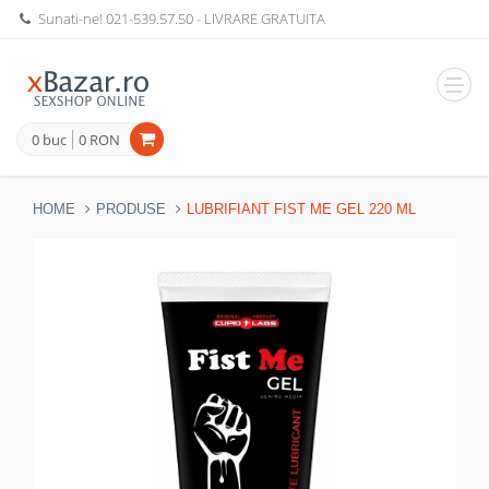
Sunati-ne!
021-539.57.50
- LIVRARE GRATUITA
Navig
0 buc
0 RON
HOME
PRODUSE
LUBRIFIANT FIST ME GEL 220 ML