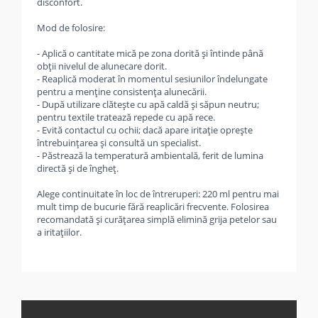
disconfort.
Mod de folosire:
- Aplică o cantitate mică pe zona dorită și întinde până
obții nivelul de alunecare dorit.
- Reaplică moderat în momentul sesiunilor îndelungate
pentru a menține consistența alunecării.
- După utilizare clătește cu apă caldă și săpun neutru;
pentru textile tratează repede cu apă rece.
- Evită contactul cu ochii; dacă apare iritație oprește
întrebuințarea și consultă un specialist.
- Păstrează la temperatură ambientală, ferit de lumina
directă și de îngheț.
Alege continuitate în loc de întreruperi: 220 ml pentru mai
mult timp de bucurie fără reaplicări frecvente. Folosirea
recomandată și curățarea simplă elimină grija petelor sau
a iritațiilor.