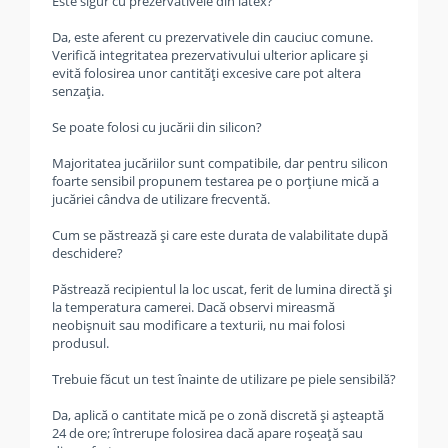
Este sigur cu prezervativele din latex?
Da, este aferent cu prezervativele din cauciuc comune.
Verifică integritatea prezervativului ulterior aplicare și
evită folosirea unor cantități excesive care pot altera
senzația.
Se poate folosi cu jucării din silicon?
Majoritatea jucăriilor sunt compatibile, dar pentru silicon
foarte sensibil propunem testarea pe o porțiune mică a
jucăriei cândva de utilizare frecventă.
Cum se păstrează și care este durata de valabilitate după
deschidere?
Păstrează recipientul la loc uscat, ferit de lumina directă și
la temperatura camerei. Dacă observi mireasmă
neobișnuit sau modificare a texturii, nu mai folosi
produsul.
Trebuie făcut un test înainte de utilizare pe piele sensibilă?
Da, aplică o cantitate mică pe o zonă discretă și așteaptă
24 de ore; întrerupe folosirea dacă apare roșeață sau