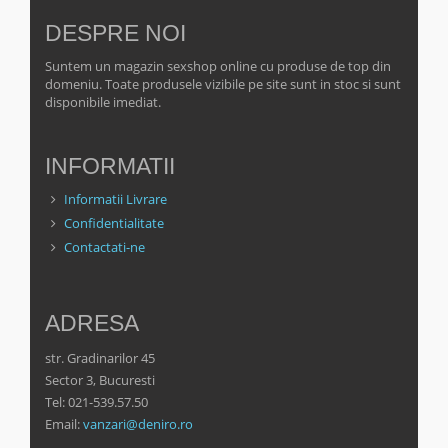
DESPRE NOI
Suntem un magazin sexshop online cu produse de top din
domeniu. Toate produsele vizibile pe site sunt in stoc si sunt
disponibile imediat.
INFORMATII
Informatii Livrare
Confidentialitate
Contactati-ne
ADRESA
str. Gradinarilor 45
Sector 3, Bucuresti
Tel: 021-539.57.50
Email:
vanzari@deniro.ro