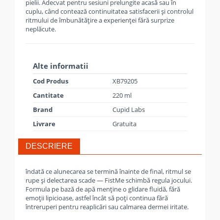
pielii. Adecvat pentru sesiuni prelungite acasă sau în
cuplu, când contează continuitatea satisfacerii și controlul
ritmului de îmbunătățire a experienței fără surprize
neplăcute.
Alte informatii
Cod Produs
XB79205
Cantitate
220 ml
Brand
Cupid Labs
Livrare
Gratuita
DESCRIERE
îndată ce alunecarea se termină înainte de final, ritmul se
rupe și delectarea scade — FistMe schimbă regula jocului.
Formula pe bază de apă menține o glidare fluidă, fără
emoții lipicioase, astfel încât să poți continua fără
întreruperi pentru reaplicări sau calmarea dermei iritate.