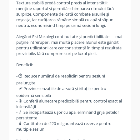
Textura stabilă predă control precis al intensității:
menține raportul și permită schimbarea ritmului fără
surprize. Componenta delicată combate arsurile și
roșeața, iar curățarea rămâne simplă cu apă și săpun
neutru, economisind timp pe urmă sesiuni lungi.
Alegând FistMe alegi continuitate și predictibilitate — mai
puține întreruperi, mai multă plăcere. Bunul este gândit
pentru utilizatorii care cer consistență în timp și rezultate
previzibile, fără compromisuri pe luxul pielii.
Beneficii:
- ⏱️ Reduce numărul de reaplicări pentru sesiuni
prelungite
- 🩹 Previne senzațiile de arsură și iritațiile pentru
epidermă sensibilă
- 🎯 Conferă alunecare predictibilă pentru control exact al
intensității
- 💧 Se îndepărtează ușor cu apă, eliminând grija petelor
persistente
- 🧴 Cantitatea de 220 ml garantează rezerve pentru
multiple sesiuni