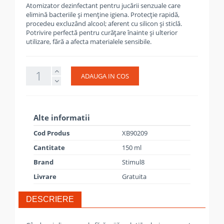
Atomizator dezinfectant pentru jucării senzuale care
elimină bacteriile și menține igiena. Protecție rapidă,
procedeu excluzând alcool; aferent cu silicon și sticlă.
Potrivire perfectă pentru curățare înainte și ulterior
utilizare, fără a afecta materialele sensibile.
ADAUGA IN COS
Alte informatii
Cod Produs
XB90209
Cantitate
150 ml
Brand
Stimul8
Livrare
Gratuita
DESCRIERE