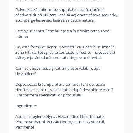
Pulverizează uniform pe suprafața curată a jucăriei
cândva și după utilizare, lasă să acționeze câteva secunde,
apoi șterge lezne sau lasă să se usuce natural.
Este sigur pentru întrebuințarea în proximitatea zonei
intime?
Da, este formulat pentru contactul cu jucăriile utilizate în
zona intimă; totuși evită contactul direct cu mucoasele și
clătește jucăria dacă a existat atingere accidental.
Cum se depozitează și cât timp este valabil după
deschidere?
Depozitează la temperatura camerei, ferit de razele
directe ale soarelui; valabilitatea după deschidere este 3
luni conform specificațiilor produsului.
Ingrediente:
Aqua, Propylene Glycol, Hexamidine Diisethionate,
Phenoxyethanol, PEG-40 Hydrogenated Castor Oil,
Panthenol