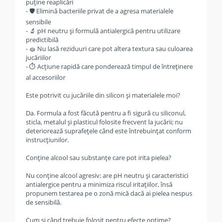
puține reaplicări
- 🛡️ Elimină bacteriile privat de a agresa materialele
sensibile
- 🔬 pH neutru și formulă antialergică pentru utilizare
predictibilă
- 🧽 Nu lasă reziduuri care pot altera textura sau culoarea
jucăriilor
- ⏱️ Acțiune rapidă care ponderează timpul de întreținere
al accesoriilor
Este potrivit cu jucăriile din silicon și materialele moi?
Da. Formula a fost făcută pentru a fi sigură cu siliconul,
sticla, metalul și plasticul folosite frecvent la jucării; nu
deteriorează suprafețele când este întrebuințat conform
instrucțiunilor.
Conține alcool sau substanțe care pot irita pielea?
Nu conține alcool agresiv; are pH neutru și caracteristici
antialergice pentru a minimiza riscul iritațiilor, însă
propunem testarea pe o zonă mică dacă ai pielea nespus
de sensibilă.
Cum și când trebuie folosit pentru efecte optime?