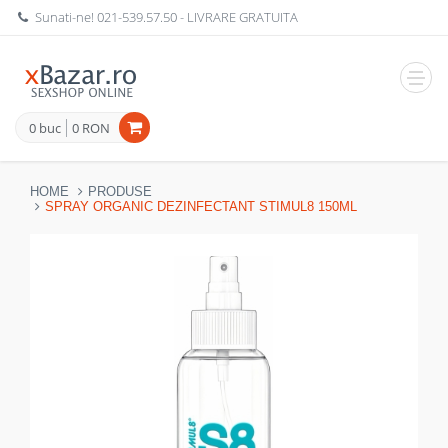
Sunati-ne!
021-539.57.50
- LIVRARE GRATUITA
Navig
0 buc
0 RON
HOME
PRODUSE
SPRAY ORGANIC DEZINFECTANT STIMUL8 150ML