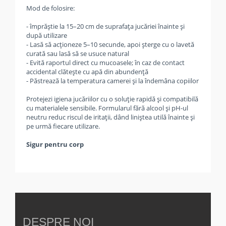
Mod de folosire:
- împrăștie la 15–20 cm de suprafața jucăriei înainte și
după utilizare
- Lasă să acționeze 5–10 secunde, apoi șterge cu o lavetă
curată sau lasă să se usuce natural
- Evită raportul direct cu mucoasele; în caz de contact
accidental clătește cu apă din abundență
- Păstrează la temperatura camerei și la îndemâna copiilor
Protejezi igiena jucăriilor cu o soluție rapidă și compatibilă
cu materialele sensibile. Formularul fără alcool și pH-ul
neutru reduc riscul de iritații, dând liniștea utilă înainte și
pe urmă fiecare utilizare.
Sigur pentru corp
DESPRE NOI