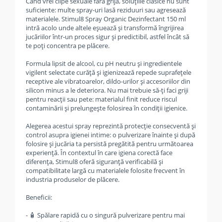
Când vrei clipe sexuale fără grijă, soluțiile clasice nu sunt
suficiente: multe spray-uri lasă reziduuri sau agresează
materialele. Stimul8 Spray Organic Dezinfectant 150 ml
intră acolo unde altele eșuează și transformă îngrijirea
jucăriilor într-un proces sigur și predictibil, astfel încât să
te poți concentra pe plăcere.
Formula lipsit de alcool, cu pH neutru și ingredientele
vigilent selectate curăță și igienizează repede suprafețele
receptive ale vibratoarelor, dildo-urilor și accesoriilor din
silicon minus a le deteriora. Nu mai trebuie să-ți faci griji
pentru reacții sau pete: materialul finit reduce riscul
contaminării și prelungește folosirea în condiții igienice.
Alegerea acestui spray reprezintă protecție consecventă și
control asupra igienei intime: o pulverizare înainte și după
folosire și jucăria ta persistă pregătită pentru următoarea
experiență. În contextul în care igiena corectă face
diferența, Stimul8 oferă siguranță verificabilă și
compatibilitate largă cu materialele folosite frecvent în
industria produselor de plăcere.
Beneficii:
- 🧴 Spălare rapidă cu o singură pulverizare pentru mai