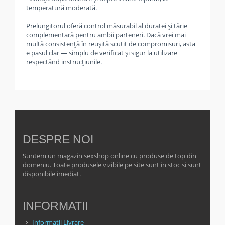
temperatură moderată.
Prelungitorul oferă control măsurabil al duratei și tărie
complementară pentru ambii parteneri. Dacă vrei mai
multă consistență în reușită scutit de compromisuri, asta
e pasul clar — simplu de verificat și sigur la utilizare
respectând instrucțiunile.
DESPRE NOI
Suntem un magazin sexshop online cu produse de top din
domeniu. Toate produsele vizibile pe site sunt in stoc si sunt
disponibile imediat.
INFORMATII
Informatii Livrare