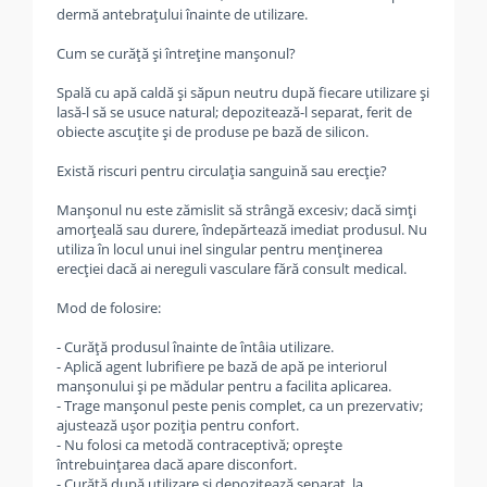
dermă antebrațului înainte de utilizare.
Cum se curăță și întreține manșonul?
Spală cu apă caldă și săpun neutru după fiecare utilizare și
lasă-l să se usuce natural; depozitează-l separat, ferit de
obiecte ascuțite și de produse pe bază de silicon.
Există riscuri pentru circulația sanguină sau erecție?
Manșonul nu este zămislit să strângă excesiv; dacă simți
amorțeală sau durere, îndepărtează imediat produsul. Nu
utiliza în locul unui inel singular pentru menținerea
erecției dacă ai nereguli vasculare fără consult medical.
Mod de folosire:
- Curăță produsul înainte de întâia utilizare.
- Aplică agent lubrifiere pe bază de apă pe interiorul
manșonului și pe mădular pentru a facilita aplicarea.
- Trage manșonul peste penis complet, ca un prezervativ;
ajustează ușor poziția pentru confort.
- Nu folosi ca metodă contraceptivă; oprește
întrebuințarea dacă apare disconfort.
- Curăță după utilizare și depozitează separat, la