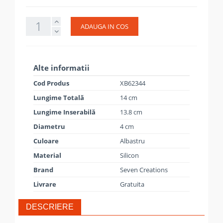
ADAUGA IN COS
Alte informatii
Cod Produs
XB62344
Lungime Totală
14 cm
Lungime Inserabilă
13.8 cm
Diametru
4 cm
Culoare
Albastru
Material
Silicon
Brand
Seven Creations
Livrare
Gratuita
DESCRIERE