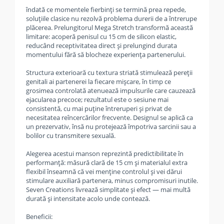
îndată ce momentele fierbinți se termină prea repede,
soluțiile clasice nu rezolvă problema durerii de a întrerupe
plăcerea. Prelungitorul Mega Stretch transformă această
limitare: acoperă penisul cu 15 cm de silicon elastic,
reducând receptivitatea direct și prelungind durata
momentului fără să blocheze experiența partenerului.
Structura exterioară cu textura striată stimulează pereții
genitali ai partenerei la fiecare mișcare, în timp ce
grosimea controlată atenuează impulsurile care cauzează
ejacularea precoce; rezultatul este o sesiune mai
consistentă, cu mai puține întreruperi și privat de
necesitatea reîncercărilor frecvente. Designul se aplică ca
un prezervativ, însă nu protejează împotriva sarcinii sau a
bolilor cu transmitere sexuală.
Alegerea acestui manson reprezintă predictibilitate în
performanță: măsură clară de 15 cm și materialul extra
flexibil înseamnă că vei menține controlul și vei dărui
stimulare auxiliară partenera, minus compromisuri inutile.
Seven Creations livrează simplitate și efect — mai multă
durată și intensitate acolo unde contează.
Beneficii: