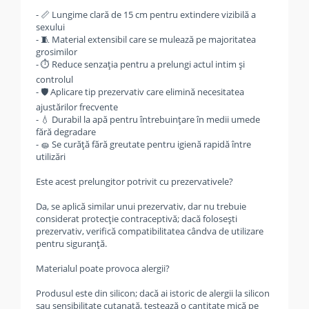
- 📏 Lungime clară de 15 cm pentru extindere vizibilă a
sexului
- 🧵 Material extensibil care se mulează pe majoritatea
grosimilor
- ⏱️ Reduce senzația pentru a prelungi actul intim și
controlul
- 🛡️ Aplicare tip prezervativ care elimină necesitatea
ajustărilor frecvente
- 💧 Durabil la apă pentru întrebuințare în medii umede
fără degradare
- 🧽 Se curăță fără greutate pentru igienă rapidă între
utilizări
Este acest prelungitor potrivit cu prezervativele?
Da, se aplică similar unui prezervativ, dar nu trebuie
considerat protecție contraceptivă; dacă folosești
prezervativ, verifică compatibilitatea cândva de utilizare
pentru siguranță.
Materialul poate provoca alergii?
Produsul este din silicon; dacă ai istoric de alergii la silicon
sau sensibilitate cutanată, testează o cantitate mică pe