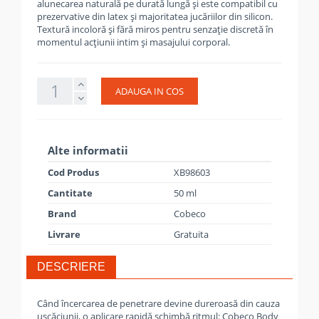
alunecarea naturală pe durată lungă și este compatibil cu
prezervative din latex și majoritatea jucăriilor din silicon.
Textură incoloră și fără miros pentru senzație discretă în
momentul acțiunii intim și masajului corporal.
ADAUGA IN COS
Alte informatii
Cod Produs
XB98603
Cantitate
50 ml
Brand
Cobeco
Livrare
Gratuita
DESCRIERE
Când încercarea de penetrare devine dureroasă din cauza
uscăciunii, o aplicare rapidă schimbă ritmul: Cobeco Body