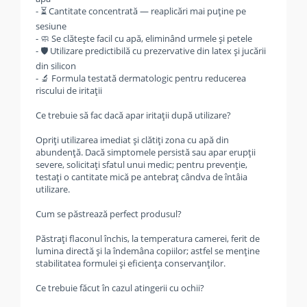
- ⏳ Cantitate concentrată — reaplicări mai puține pe
sesiune
- 🧼 Se clătește facil cu apă, eliminând urmele și petele
- 🛡️ Utilizare predictibilă cu prezervative din latex și jucării
din silicon
- 🔬 Formula testată dermatologic pentru reducerea
riscului de iritații
Ce trebuie să fac dacă apar iritații după utilizare?
Opriți utilizarea imediat și clătiți zona cu apă din
abundență. Dacă simptomele persistă sau apar erupții
severe, solicitați sfatul unui medic; pentru prevenție,
testați o cantitate mică pe antebraț cândva de întâia
utilizare.
Cum se păstrează perfect produsul?
Păstrați flaconul închis, la temperatura camerei, ferit de
lumina directă și la îndemâna copiilor; astfel se menține
stabilitatea formulei și eficiența conservanților.
Ce trebuie făcut în cazul atingerii cu ochii?