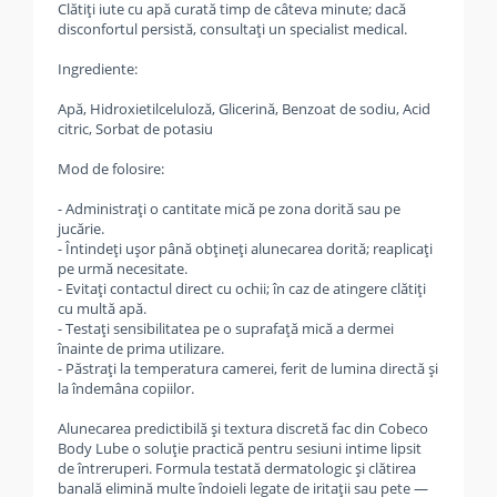
Clătiți iute cu apă curată timp de câteva minute; dacă
disconfortul persistă, consultați un specialist medical.
Ingrediente:
Apă, Hidroxietilceluloză, Glicerină, Benzoat de sodiu, Acid
citric, Sorbat de potasiu
Mod de folosire:
- Administrați o cantitate mică pe zona dorită sau pe
jucărie.
- Întindeți ușor până obțineți alunecarea dorită; reaplicați
pe urmă necesitate.
- Evitați contactul direct cu ochii; în caz de atingere clătiți
cu multă apă.
- Testați sensibilitatea pe o suprafață mică a dermei
înainte de prima utilizare.
- Păstrați la temperatura camerei, ferit de lumina directă și
la îndemâna copiilor.
Alunecarea predictibilă și textura discretă fac din Cobeco
Body Lube o soluție practică pentru sesiuni intime lipsit
de întreruperi. Formula testată dermatologic și clătirea
banală elimină multe îndoieli legate de iritații sau pete —