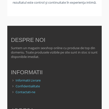
rezultatul este control și continuitate în experiența intimă.
DESPRE NOI
Suntem un magazin sexshop online cu produse de top din
domeniu. Toate produsele vizibile pe site sunt in stoc si sunt
disponibile imediat.
INFORMATII
Informatii Livrare
Confidentialitate
Contactati-ne