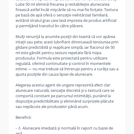
Lube 50 ml elimină frecarea și restabilește alunecarea
firească astfel încât mișcările să nu mai fie forțate. Textura
pe bază de apă oferă o senzație neîntârziat familiară,
evitând stratul gras care lasă impresia de produs artificial
și permițând tranzitul lin către plăcere.
Mulți renunță la anumite poziții din teamă că vor apărea
iritații sau pete; acest lubrifiant diminuează tensiunea prin
glidare predictibilă și reaplicare simplă, iar flaconul de 50
ml este gândit pentru sesiuni repetate fără risipa
produsului. Formula este proiectată pentru utilizare
regulată, oferind continuitate și control în momentele
intime — nu mai trebuie să întrerupi pentru a curăța sau a
ajusta pozițiile din cauza lipsei de alunecare.
Alegerea acestui agent de ungere reprezintă efect clar:
alunecare naturală, senzație discretă și o textură care se
comportă constant pe parcursul intimității, punând la
dispoziție predictibilitate și eliminând surprizele plăcute
sau neplăcute ale produselor până acum.
Beneficii:
- 💧 Alunecare imediată și normală în raport cu bazei de
apă