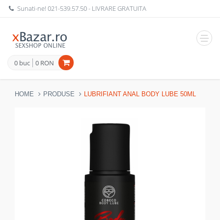
Sunati-ne!
021-539.57.50
- LIVRARE GRATUITA
Navig
0 buc
0 RON
HOME
PRODUSE
LUBRIFIANT ANAL BODY LUBE 50ML