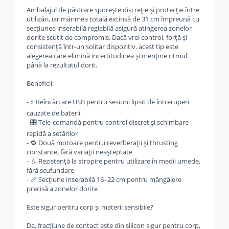
Ambalajul de păstrare sporește discreție și protecție între
utilizări, iar mărimea totală extinsă de 31 cm împreună cu
secțiunea inserabilă reglabilă asigură atingerea zonelor
dorite scutit de compromis. Dacă vrei control, forță și
consistență într‑un solitar dispozitiv, acest tip este
alegerea care elimină incertitudinea și menține ritmul
până la rezultatul dorit.
Beneficii:
- ⚡ Reîncărcare USB pentru sesiuni lipsit de întreruperi
cauzate de baterii
- 🎛️ Tele-comandă pentru control discret și schimbare
rapidă a setărilor
- 🔁 Două motoare pentru reverberații și thrusting
constante, fără variații neașteptate
- 💧 Rezistență la stropire pentru utilizare în medii umede,
fără scufundare
- 📏 Secțiune inserabilă 16–22 cm pentru mângâiere
precisă a zonelor dorite
Este sigur pentru corp și materii sensibile?
Da, fracțiune de contact este din silicon sigur pentru corp,