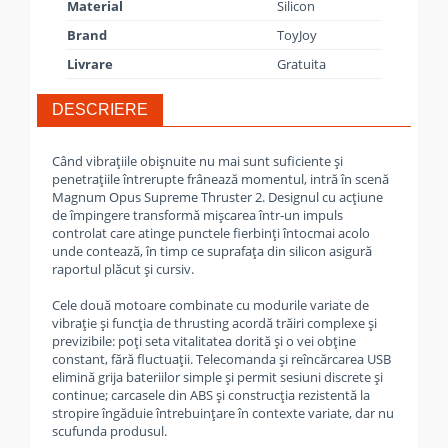
Material
Silicon
Brand
ToyJoy
Livrare
Gratuita
DESCRIERE
Când vibrațiile obișnuite nu mai sunt suficiente și
penetrațiile întrerupte frânează momentul, intră în scenă
Magnum Opus Supreme Thruster 2. Designul cu acțiune
de împingere transformă mișcarea într‑un impuls
controlat care atinge punctele fierbinți întocmai acolo
unde contează, în timp ce suprafața din silicon asigură
raportul plăcut și cursiv.
Cele două motoare combinate cu modurile variate de
vibrație și funcția de thrusting acordă trăiri complexe și
previzibile: poți seta vitalitatea dorită și o vei obține
constant, fără fluctuații. Telecomanda și reîncărcarea USB
elimină grija bateriilor simple și permit sesiuni discrete și
continue; carcasele din ABS și construcția rezistentă la
stropire îngăduie întrebuințare în contexte variate, dar nu
scufunda produsul.