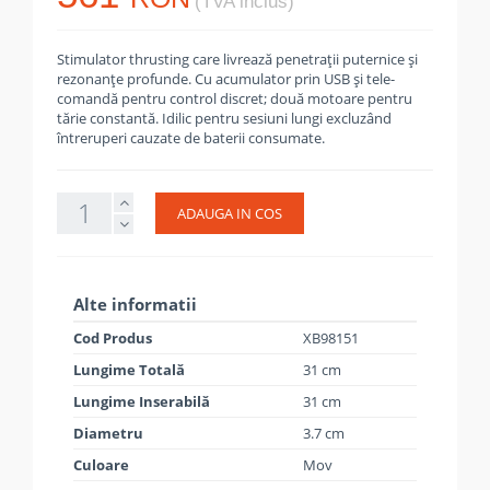
(TVA inclus)
Stimulator thrusting care livrează penetrații puternice și
rezonanțe profunde. Cu acumulator prin USB și tele-
comandă pentru control discret; două motoare pentru
tărie constantă. Idilic pentru sesiuni lungi excluzând
întreruperi cauzate de baterii consumate.
ADAUGA IN COS
Alte informatii
Cod Produs
XB98151
Lungime Totală
31 cm
Lungime Inserabilă
31 cm
Diametru
3.7 cm
Culoare
Mov