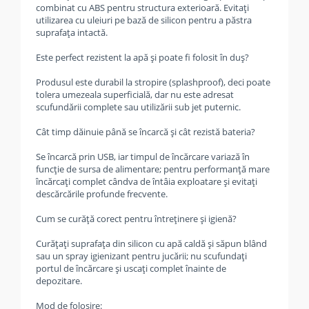
combinat cu ABS pentru structura exterioară. Evitați
utilizarea cu uleiuri pe bază de silicon pentru a păstra
suprafața intactă.
Este perfect rezistent la apă și poate fi folosit în duș?
Produsul este durabil la stropire (splashproof), deci poate
tolera umezeala superficială, dar nu este adresat
scufundării complete sau utilizării sub jet puternic.
Cât timp dăinuie până se încarcă și cât rezistă bateria?
Se încarcă prin USB, iar timpul de încărcare variază în
funcție de sursa de alimentare; pentru performanță mare
încărcați complet cândva de întâia exploatare și evitați
descărcările profunde frecvente.
Cum se curăță corect pentru întreținere și igienă?
Curățați suprafața din silicon cu apă caldă și săpun blând
sau un spray igienizant pentru jucării; nu scufundați
portul de încărcare și uscați complet înainte de
depozitare.
Mod de folosire: