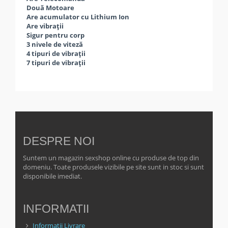
Două Motoare
Are acumulator cu Lithium Ion
Are vibrații
Sigur pentru corp
3 nivele de viteză
4 tipuri de vibrații
7 tipuri de vibrații
DESPRE NOI
Suntem un magazin sexshop online cu produse de top din
domeniu. Toate produsele vizibile pe site sunt in stoc si sunt
disponibile imediat.
INFORMATII
Informatii Livrare