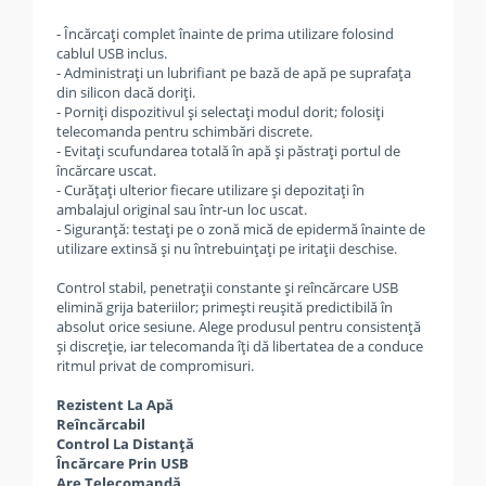
- Încărcați complet înainte de prima utilizare folosind
cablul USB inclus.
- Administrați un lubrifiant pe bază de apă pe suprafața
din silicon dacă doriți.
- Porniți dispozitivul și selectați modul dorit; folosiți
telecomanda pentru schimbări discrete.
- Evitați scufundarea totală în apă și păstrați portul de
încărcare uscat.
- Curățați ulterior fiecare utilizare și depozitați în
ambalajul original sau într‑un loc uscat.
- Siguranță: testați pe o zonă mică de epidermă înainte de
utilizare extinsă și nu întrebuințați pe iritații deschise.
Control stabil, penetrații constante și reîncărcare USB
elimină grija bateriilor; primești reușită predictibilă în
absolut orice sesiune. Alege produsul pentru consistență
și discreție, iar telecomanda îți dă libertatea de a conduce
ritmul privat de compromisuri.
Rezistent La Apă
Reîncărcabil
Control La Distanță
Încărcare Prin USB
Are Telecomandă