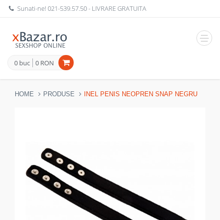
Sunati-ne!
021-539.57.50
- LIVRARE GRATUITA
Navig
0 buc
0 RON
HOME
PRODUSE
INEL PENIS NEOPREN SNAP NEGRU