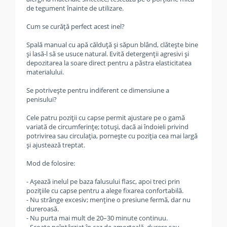
de tegument înainte de utilizare.
Cum se curăță perfect acest inel?
Spală manual cu apă călduță și săpun blând, clătește bine
și lasă-l să se usuce natural. Evită detergenții agresivi și
depozitarea la soare direct pentru a păstra elasticitatea
materialului.
Se potrivește pentru indiferent ce dimensiune a
penisului?
Cele patru poziții cu capse permit ajustare pe o gamă
variată de circumferințe; totuși, dacă ai îndoieli privind
potrivirea sau circulația, pornește cu poziția cea mai largă
și ajustează treptat.
Mod de folosire:
- Așează inelul pe baza falusului flasc, apoi treci prin
pozițiile cu capse pentru a alege fixarea confortabilă.
- Nu strânge excesiv; menține o presiune fermă, dar nu
dureroasă.
- Nu purta mai mult de 20–30 minute continuu.