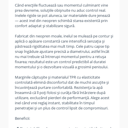
Când erecțiile fluctuează sau momentul culminant vine
prea devreme, soluțiile obișnuite nu aduc control real.
Inelele rigide se pot aluneca, iar materialele dure jenează
— acest inel din neopren schimbă starea existentă prin
confort adaptat și stabilizare sigură.
Fabricat din neopren moale, inelul se mulează pe contur și
aplică o apăsare constantă care intensifică senzația și
păstrează rigiditatea mai mult timp. Cele patru capse tip
snap îngăduie ajustare precisă a diametrului, astfel încât
nu mai trebuie să întrerupi momentul pentru a retușa
fixarea; rezultatul este un control predictibil al duratei
momentului și o dezvoltare vizuală a grosimii penisului.
Marginile căptușite și materialul TPR cu elasticitate
controlată elimină disconfortul dat de muchii ascuțite și
încuviințează purtare confortabilă. Rezistența la apă
înseamnă că îl poți folosi și curăța fără întârziere după
utilizare, excluzând pierderi de performanță. Alege acest
inel când vrei reglaj instant, stabilitate în timpul
penetrației și un plus de control lipsit de compromisuri.
Beneficii: