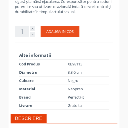
sigură și amână ejacularea. Corespunzător pentru sesiuni
puternice sau utilizare ocazională îndată ce vrei control și
durabilitate în timpul actului sexual.
ADAUGA IN COS
Alte informatii
Cod Produs
XB98113
Diametru
3.8-5 cm
Culoare
Negru
Material
Neopren
Brand
PerfectFit
Livrare
Gratuita
DESCRIERE