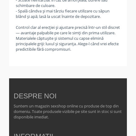
- Scoate neîntârziat în caz de amorțeală, durere sau
schimbare de culoare.
- Spală cândva și mai târziu fiecare utilizare cu săpun
blând și apă; lasă la uscat înainte de depozitare.
Control clar al erecției și ajustare precisă într-un stil discret
— avantaje palpabile pe care le simți din prima utilizare.
Materialele căptușite și sistemul cu capse elimină
principalele griji: luxul și siguranța. Alege-l când vrei efecte
predictibile fără compromisuri.
DESPRE NOI
Suntem un magazin sexshop online cu produse de top din
domeniu. Toate produsele vizibile pe site sunt in stoc si sunt
disponibile imediat.