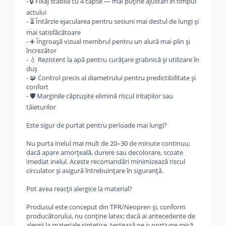
- 🔒 Fixaj stabilă cu 4 capse — mai puține ajustări în timpul
actului
- ⏳ Întârzie ejacularea pentru sesiuni mai destul de lungi și
mai satisfăcătoare
- ➕ Îngroașă vizual membrul pentru un alură mai plin și
încrezător
- 💧 Rezistent la apă pentru curățare grabnică și utilizare în
duș
- 🧩 Control precis al diametrului pentru predictibilitate și
confort
- 🛡️ Marginile căptușite elimină riscul iritațiilor sau
tăieturilor
Este sigur de purtat pentru perioade mai lungi?
Nu purta inelul mai mult de 20–30 de minute continuu;
dacă apare amorțeală, durere sau decolorare, scoate
imediat inelul. Aceste recomandări minimizează riscul
circulator și asigură întrebuințare în siguranță.
Pot avea reacții alergice la material?
Produsul este conceput din TPR/Neopren și, conform
producătorului, nu conține latex; dacă ai antecedente de
alergii la materiale sintetice, testează pe o porțiune mică