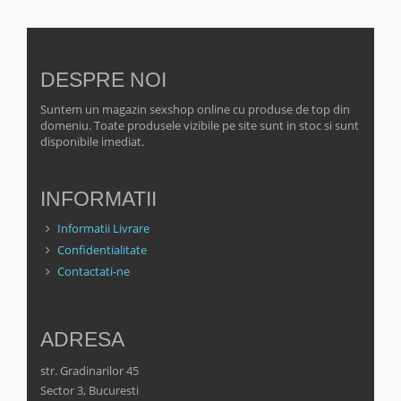
DESPRE NOI
Suntem un magazin sexshop online cu produse de top din
domeniu. Toate produsele vizibile pe site sunt in stoc si sunt
disponibile imediat.
INFORMATII
Informatii Livrare
Confidentialitate
Contactati-ne
ADRESA
str. Gradinarilor 45
Sector 3, Bucuresti