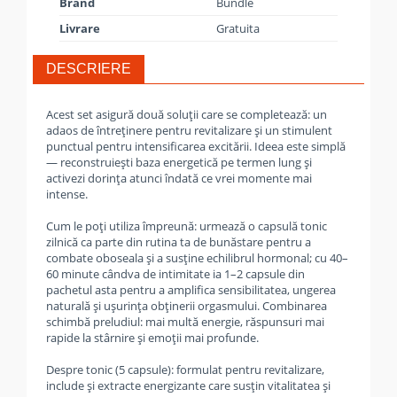
Brand
Bundle
Livrare
Gratuita
DESCRIERE
Acest set asigură două soluții care se completează: un
adaos de întreținere pentru revitalizare și un stimulent
punctual pentru intensificarea excitării. Ideea este simplă
— reconstruiești baza energetică pe termen lung și
activezi dorința atunci îndată ce vrei momente mai
intense.
Cum le poți utiliza împreună: urmează o capsulă tonic
zilnică ca parte din rutina ta de bunăstare pentru a
combate oboseala și a susține echilibrul hormonal; cu 40–
60 minute cândva de intimitate ia 1–2 capsule din
pachetul asta pentru a amplifica sensibilitatea, ungerea
naturală și ușurința obținerii orgasmului. Combinarea
schimbă preludiul: mai multă energie, răspunsuri mai
rapide la stârnire și emoții mai profunde.
Despre tonic (5 capsule): formulat pentru revitalizare,
include și extracte energizante care susțin vitalitatea și