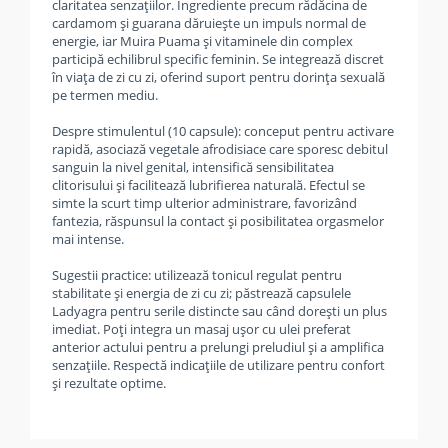
claritatea senzațiilor. Ingrediente precum rădăcina de
cardamom și guarana dăruiește un impuls normal de
energie, iar Muira Puama și vitaminele din complex
participă echilibrul specific feminin. Se integrează discret
în viața de zi cu zi, oferind suport pentru dorința sexuală
pe termen mediu.
Despre stimulentul (10 capsule): conceput pentru activare
rapidă, asociază vegetale afrodisiace care sporesc debitul
sanguin la nivel genital, intensifică sensibilitatea
clitorisului și facilitează lubrifierea naturală. Efectul se
simte la scurt timp ulterior administrare, favorizând
fantezia, răspunsul la contact și posibilitatea orgasmelor
mai intense.
Sugestii practice: utilizează tonicul regulat pentru
stabilitate și energia de zi cu zi; păstrează capsulele
Ladyagra pentru serile distincte sau când dorești un plus
imediat. Poți integra un masaj ușor cu ulei preferat
anterior actului pentru a prelungi preludiul și a amplifica
senzațiile. Respectă indicațiile de utilizare pentru confort
și rezultate optime.