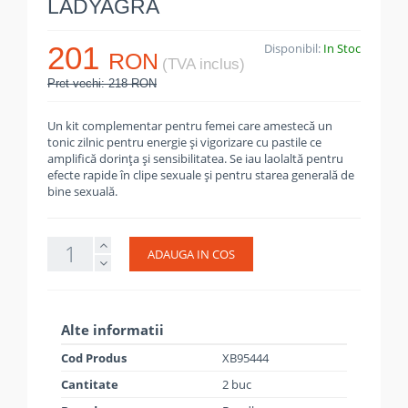
LADYAGRA
201
Disponibil:
In Stoc
RON
(TVA inclus)
Pret vechi: 218 RON
Un kit complementar pentru femei care amestecă un
tonic zilnic pentru energie și vigorizare cu pastile ce
amplifică dorința și sensibilitatea. Se iau laolaltă pentru
efecte rapide în clipe sexuale și pentru starea generală de
bine sexuală.
ADAUGA IN COS
Alte informatii
Cod Produs
XB95444
Cantitate
2 buc