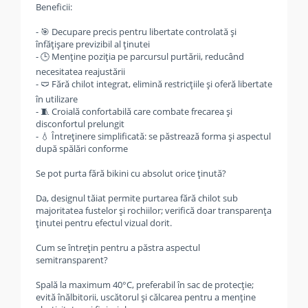
Beneficii:
- 🎯 Decupare precis pentru libertate controlată și
înfățișare previzibil al ținutei
- 🕒 Menține poziția pe parcursul purtării, reducând
necesitatea reajustării
- 🩲 Fără chilot integrat, elimină restricțiile și oferă libertate
în utilizare
- 🧵 Croială confortabilă care combate frecarea și
disconfortul prelungit
- 💧 Întreținere simplificată: se păstrează forma și aspectul
după spălări conforme
Se pot purta fără bikini cu absolut orice ținută?
Da, designul tăiat permite purtarea fără chilot sub
majoritatea fustelor și rochiilor; verifică doar transparența
ținutei pentru efectul vizual dorit.
Cum se întrețin pentru a păstra aspectul
semitransparent?
Spală la maximum 40°C, preferabil în sac de protecție;
evită înălbitorii, uscătorul și călcarea pentru a menține