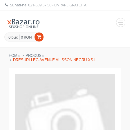
Sunati-ne!
021-539.57.50
- LIVRARE GRATUITA
Navig
0 buc
0 RON
HOME
PRODUSE
DRESURI LEG AVENUE ALISSON NEGRU XS-L