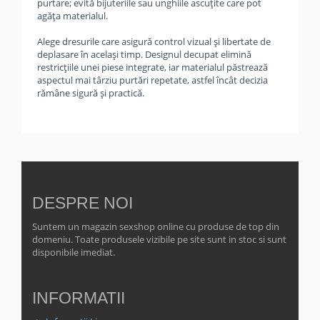
purtare; evită bijuteriile sau unghiile ascuțite care pot
agăța materialul.
Alege dresurile care asigură control vizual și libertate de
deplasare în același timp. Designul decupat elimină
restricțiile unei piese integrate, iar materialul păstrează
aspectul mai târziu purtări repetate, astfel încât decizia
rămâne sigură și practică.
DESPRE NOI
Suntem un magazin sexshop online cu produse de top din
domeniu. Toate produsele vizibile pe site sunt in stoc si sunt
disponibile imediat.
INFORMATII