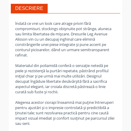
DESCRIERE
îndată ce vrei un look care atrage priviri fără
compromisuri, stockings obișnuite pot strânge, aluneca
sau limita libertatea de mișcare. Dresurile Leg Avenue
Alisson vin cu un decupaj inghinal care elimină
constrângerile unei piese integrate și pune accent pe
conturul picioarelor, dând un urmare semitransparent
rafinat.
Materialul din poliamidă conferă o senzație netedă pe
piele și rezistență la purtări repetate, păstrând profilul
inițial chiar și pe urmă mai multe utilizări. Designul
decupat îngăduie libertate desăvârșită fără a sacrifica
aspectul elegant, iar croiala discretă păstrează o linie
curată sub fuste și rochii.
Alegerea acestor ciorapi înseamnă mai puține întreruperi
pentru ajustări și o impresie controlată și predictibilă a
ținutei tale; sunt rezolvarea practică pentru cine caută
impact vizual imediat și confort susținut pe parcursul zilei
sau serii.