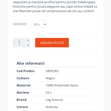
reajustării și menține profilul pentru purtări îndelungate.
Potrivite pentru ținute elegante sau clipe intime îndată ce
vrei libertate privat de compromisuri de stil sau confort.
MARIME:
ADAUGA IN COS
Alte informatii
Cod Produs
XB95283
Culoare
Negru
Material
100% Poliamidă Nylon
Marime
XS-L
Brand
Leg Avenue
Livrare
Gratuita