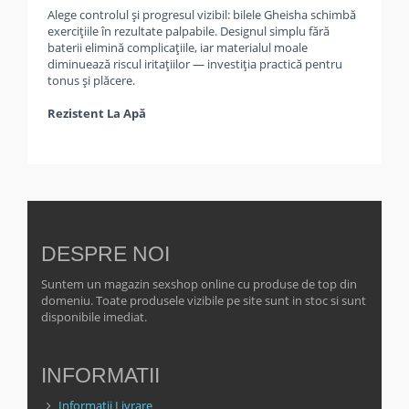
Alege controlul și progresul vizibil: bilele Gheisha schimbă
exercițiile în rezultate palpabile. Designul simplu fără
baterii elimină complicațiile, iar materialul moale
diminuează riscul iritațiilor — investiția practică pentru
tonus și plăcere.
Rezistent La Apă
DESPRE NOI
Suntem un magazin sexshop online cu produse de top din
domeniu. Toate produsele vizibile pe site sunt in stoc si sunt
disponibile imediat.
INFORMATII
Informatii Livrare