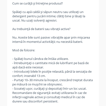
Cum se curăță și întreține produsul?
Spălați cu apă caldă și săpun neutru sau utilizați un
detergent pentru jucării intime; clătiți bine și lăsați la
uscat. Nu uzați solvenți agresivi.
Au trebuință de baterii sau vibrații active?
Nu. Aceste bile sunt pasive: vibrațiile apar prin mișcarea
internă în momentul activității; nu necesită baterii.
Mod de folosire:
- Spălați bunul cândva de întâia utilizare.
- întrebuințați o cantitate mică de lubrifiant pe bază de
apă dacă este necesar.
- Introduceți bilele în poziție relaxată, până la senzația de
confort; inserabil 13 cm.
- Purtați 10–30 minute la început, crescând treptat durata
pe măsură ce mușchii se obișnuiesc.
- Scoateți ușor, curățați și depozitați într-un loc uscat.
Recomandare de siguranță: evitați utilizarea în caz de
infecții vaginale active și consultați medicul în caz de
durere sau disconfort persistent.