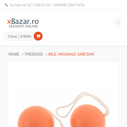
Sunati-ne!
021-539.57.50
- LIVRARE GRATUITA
Navig
0 buc
0 RON
HOME
PRODUSE
BILE VAGINALE GHEISHA