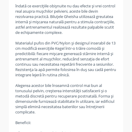
îndată ce exercițiile obișnuite nu dau efecte și vrei control
real asupra mușchilor pelvieni, aceste bile devin
rezolvarea practică. Biluțele Gheisha utilizează greutatea
internă și mișcarea naturală pentru a stimula contracțiile,
astfel antrenamentul realizează rezultate palpabile scutit
de echipamente complexe.
Materialul pufos din PVC/Nylon și designul inserabil de 13
cm modifică exercițiile Kegel într-o trăire comodă și
predictibilă: fiecare mișcare generează stârnire internă și
antrenament al mușchilor, reducând senzația de efort
continuu sau necesitatea repetării frecvente a sesiunilor.
Rezistența la apă permite folosirea în duș sau cadă pentru
integrare lejeră în rutina zilnică.
Alegerea acestor bile înseamnă control mai bun al
tonusului pelvin, creșterea intensității satisfacerii și o
metodă discretă pentru recuperare postnatală. Forma și
dimensiunile furnizează stabilitate în utilizare, iar edificiul
simplă elimină necesitatea bateriilor sau întreținerii
complicate.
Beneficii: