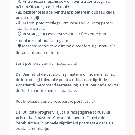
- 💪 Antrenează mușchii pelvieni pentru contracții mai
pătrunzătoare și control rapid
- 🌊 Rezistente la apă pentru exploatare în duș sau cadă
privat de griji
- 🎯 Mărimi predictibile (13 cm inserabil, Ø 3 cm) pentru
adaptare ușoară
- ⏱️ Restrânge necesitatea sesiunilor frecvente prin
stimulare continuă la mișcare
- 🛡️ Material moale care elimină disconfortul și iritațiile în
timpul antrenamentului
Sunt potrivite pentru începătoare?
Da. Diametrul de circa 3 cm și materialul moale le fac facil
de introdus și tolerabile pentru utilizatoare lipsit de
experiență. Recomand testarea inițială cu perioade scurte
de 10–15 minute pentru adaptare.
Pot fi folosite pentru recuperare postnatală?
Da. Utilizate progresiv, ajută la recâștigarea tonusului
pelvin după naștere. Consultați medicul înainte de
întrebuințare în primele săptămâni postnatale dacă au
existat complicații.