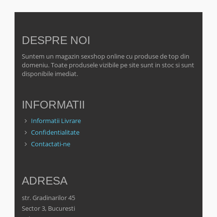
DESPRE NOI
Suntem un magazin sexshop online cu produse de top din
domeniu. Toate produsele vizibile pe site sunt in stoc si sunt
disponibile imediat.
INFORMATII
Informatii Livrare
Confidentialitate
Contactati-ne
ADRESA
str. Gradinarilor 45
Sector 3, Bucuresti