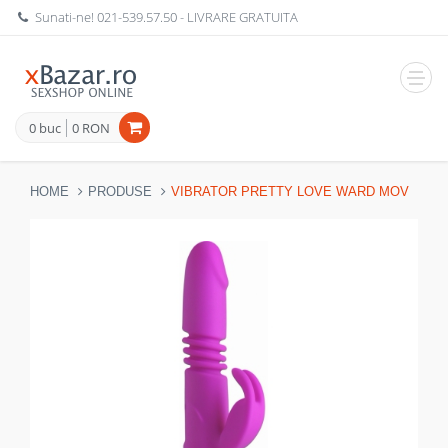
Sunati-ne!
021-539.57.50
- LIVRARE GRATUITA
Navig
0 buc
0 RON
HOME
PRODUSE
VIBRATOR PRETTY LOVE WARD MOV