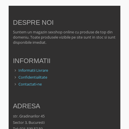
DESPRE NOI
Suntem un magazin sexshop online cu produse de top din
domeniu. Toate produsele vizibile pe site sunt in stoc si sunt
disponibile imediat.
INFORMATII
Informatii Livrare
Confidentialitate
Contactati-ne
ADRESA
str. Gradinarilor 45
Sector 3, Bucuresti
Tel: 021-539.57.50