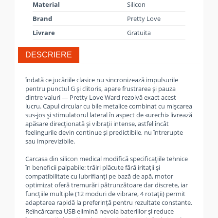
Material
Silicon
Brand
Pretty Love
Livrare
Gratuita
DESCRIERE
îndată ce jucăriile clasice nu sincronizează impulsurile
pentru punctul G și clitoris, apare frustrarea și pauza
dintre valuri — Pretty Love Ward rezolvă exact acest
lucru. Capul circular cu bile metalice combinat cu mișcarea
sus-jos și stimulatorul lateral în aspect de «urechi» livrează
apăsare direcționată și vibrații intense, astfel încât
feelingurile devin continue și predictibile, nu întrerupte
sau imprevizibile.
Carcasa din silicon medical modifică specificațiile tehnice
în beneficii palpabile: trăiri plăcute fără iritații și
compatibilitate cu lubrifianți pe bază de apă, motor
optimizat oferă tremurări pătrunzătoare dar discrete, iar
funcțiile multiple (12 moduri de vibrare, 4 rotații) permit
adaptarea rapidă la preferință pentru rezultate constante.
Reîncărcarea USB elimină nevoia bateriilor și reduce