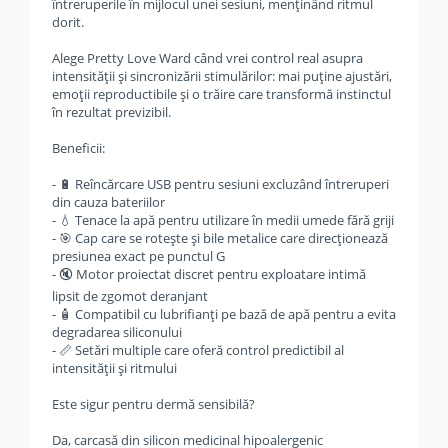
întreruperile în mijlocul unei sesiuni, menținând ritmul
dorit.
Alege Pretty Love Ward când vrei control real asupra
intensității și sincronizării stimulărilor: mai puține ajustări,
emoții reproductibile și o trăire care transformă instinctul
în rezultat previzibil.
Beneficii:
- 🔋 Reîncărcare USB pentru sesiuni excluzând întreruperi
din cauza bateriilor
- 💧 Tenace la apă pentru utilizare în medii umede fără griji
- 🎯 Cap care se rotește și bile metalice care direcționează
presiunea exact pe punctul G
- 🔇 Motor proiectat discret pentru exploatare intimă
lipsit de zgomot deranjant
- 🧴 Compatibil cu lubrifianți pe bază de apă pentru a evita
degradarea siliconului
- 📏 Setări multiple care oferă control predictibil al
intensității și ritmului
Este sigur pentru dermă sensibilă?
Da, carcasă din silicon medicinal hipoalergenic