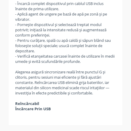
- Încarcă complet dispozitivul prin cablul USB inclus
înainte de prima utilizare.
- Aplică agent de ungere pe bază de apă pe zonă și pe
vibrator.
- Pornește dispozitivul și selectează treptat modul
potrivit; inițiază la intensitate redusă și augmentează
conform preferinței.
- Pentru curățare, spală cu apă caldă și săpun blând sau
folosește soluții speciale; usucă complet înainte de
depozitare.
- Verifică etanșeitatea carcasei înainte de utilizare în medii
umede și evită scufundările profunde.
Alegerea asigură sincronizare reală între punctul G și
clitoris, pentru sesiuni mai eficiente și fără ajustări
constante. Reîncărcarea USB elimină grija bateriilor, iar
materialul din silicon medicinal scade riscul iritațiilor —
investiția în efecte predictibile și confortabile.
Reîncărcabil
Încărcare Prin USB