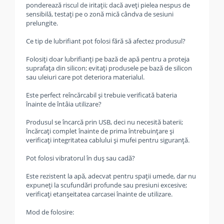
ponderează riscul de iritații; dacă aveți pielea nespus de
sensibilă, testați pe o zonă mică cândva de sesiuni
prelungite.
Ce tip de lubrifiant pot folosi fără să afectez produsul?
Folosiți doar lubrifianți pe bază de apă pentru a proteja
suprafața din silicon; evitați produsele pe bază de silicon
sau uleiuri care pot deteriora materialul.
Este perfect reîncărcabil și trebuie verificată bateria
înainte de întâia utilizare?
Produsul se încarcă prin USB, deci nu necesită baterii;
încărcați complet înainte de prima întrebuințare și
verificați integritatea cablului și mufei pentru siguranță.
Pot folosi vibratorul în duș sau cadă?
Este rezistent la apă, adecvat pentru spații umede, dar nu
expuneți la scufundări profunde sau presiuni excesive;
verificați etanșeitatea carcasei înainte de utilizare.
Mod de folosire: