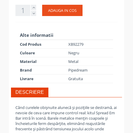
ADAUGA IN COS
Alte informatii
Cod Produs
XB92279
Culoare
Negru
Material
Metal
Brand
Pipedream
Livrare
Gratuita
DESCRIERE
Când curelele obișnuite alunecă și pozițiile se destramă, ai
nevoie de ceva care impune control real: kitul Spread Em
Bar intră în scenă. Barele metalice mențin coapsele și
încheieturile ferm despărțite, eliminând reajustările
frecvente și păstrând tensiunea jocului acolo unde