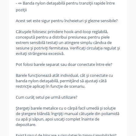
- 🪢 Banda nylon detașabilă pentru tranziții rapide între
poziții
Acest set este sigur pentru încheieturi și glezne sensibile?
Cătușele folosesc prindere hook-and-loop reglabilă,
concepută pentru a distribui presiunea; pentru piele
extrem sensibilă testați un atingere simplu cândva de
sesiune și potriviți fermitatea. Verificați circulația regulat și
evitați strângerea excesivă.
Pot folosi barele separat sau doar conectate între ele?
Barele funcționează atât individual, cât și conectate cu
banda nylon detașabilă, permițând să ajustați câtă
restricție aplicați în funcție de scenariu.
Cum curăț setul pe urmă utilizare?
Ștergeți barele metalice cu o cârpă facil umedă și soluție
de ștergere blândă; îngrijiți manual cătușele din poliamidă
cu apă și săpun, apoi uscați complet înainte de
depozitare.
Există riscul de blocare a circulației în timpul imobilizării?