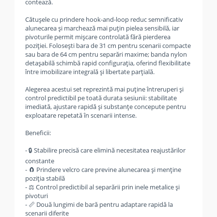
contează.
Cătușele cu prindere hook-and-loop reduc semnificativ
alunecarea și marchează mai puțin pielea sensibilă, iar
pivoturile permit mișcare controlată fără pierderea
poziției. Folosești bara de 31 cm pentru scenarii compacte
sau bara de 64 cm pentru separări maxime; banda nylon
detașabilă schimbă rapid configurația, oferind flexibilitate
între imobilizare integrală și libertate parțială.
Alegerea acestui set reprezintă mai puține întreruperi și
control predictibil pe toată durata sesiunii: stabilitate
imediată, ajustare rapidă și substanțe concepute pentru
exploatare repetată în scenarii intense.
Beneficii:
- 🔒 Stabilire precisă care elimină necesitatea reajustărilor
constante
- 🧲 Prindere velcro care previne alunecarea și menține
poziția stabilă
- ⚖️ Control predictibil al separării prin inele metalice și
pivoturi
- 📏 Două lungimi de bară pentru adaptare rapidă la
scenarii diferite