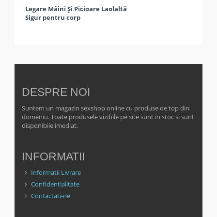
Legare Mâini Și Picioare Laolaltă
Sigur pentru corp
DESPRE NOI
Suntem un magazin sexshop online cu produse de top din
domeniu. Toate produsele vizibile pe site sunt in stoc si sunt
disponibile imediat.
INFORMATII
Informatii Livrare
Confidentialitate
Contactati-ne