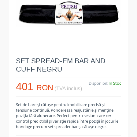
SET SPREAD-EM BAR AND
CUFF NEGRU
401
Disponibil:
In Stoc
RON
(TVA inclus)
Set de bare și cătușe pentru imobilizare precisă și
tensiune continuă. Ponderează reajustările și menține
poziția fără alunecare. Perfect pentru sesiuni care cer
control predictibil și variație rapidă între poziții în jocurile
bondage precum set spreader bar și cătușe negre.