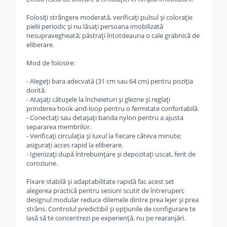
Folosiți strângere moderată, verificați pulsul și colorație
pielii periodic și nu lăsați persoana imobilizată
nesupravegheată; păstrați întotdeauna o cale grabnică de
eliberare.
Mod de folosire:
- Alegeți bara adecvată (31 cm sau 64 cm) pentru poziția
dorită.
- Atașați cătușele la încheieturi și glezne și reglați
prinderea hook-and-loop pentru o fermitate confortabilă.
- Conectați sau detașați banda nylon pentru a ajusta
separarea membrilor.
- Verificați circulația și luxul la fiecare câteva minute;
asigurați acces rapid la eliberare.
- Igienizați după întrebuințare și depozitați uscat, ferit de
coroziune.
Fixare stabilă și adaptabilitate rapidă fac acest set
alegerea practică pentru sesiuni scutit de întreruperi;
designul modular reduce dilemele dintre prea lejer și prea
strâns. Controlul predictibil și opțiunile de configurare te
lasă să te concentrezi pe experiență, nu pe rearanjări.