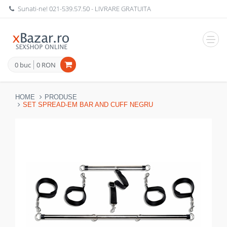
Sunati-ne!
021-539.57.50
- LIVRARE GRATUITA
Navig
0 buc
0 RON
HOME
PRODUSE
SET SPREAD-EM BAR AND CUFF NEGRU