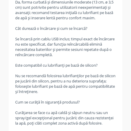
Da, forma curbată și dimensiunile moderate (13 cm, ø 3,5
cm) sunt potrivite pentru utilizatorii neexperimentați și
avansați; recomand testarea inițială cu lubrifiant pe bază
de apă și inserare lentă pentru confort maxim.
Cât durează o încărcare și cum se încarcă?
Se încarcă prin cablu USB inclus; timpul exact de încărcare
nu este specificat, dar funcția reîncărcabilă elimină
necesitatea bateriilor și permite sesiuni repetate după o
reîncărcare completă.
Este compatibil cu lubrifianți pe bază de silicon?
Nu se recomandă folosirea lubrifianților pe bază de silicon
pe jucării din silicon, pentru a nu deteriora suprafața;
folosește lubrifiant pe bază de apă pentru compatibilitate
și întreținere.
Cum se curăță în siguranță produsul?
Curățarea se face cu apă caldă și săpun neutru sau un
spray/gel excepțional pentru jucării; din cauza rezistenței
la apă, poți clăti complet zona activă după folosire.