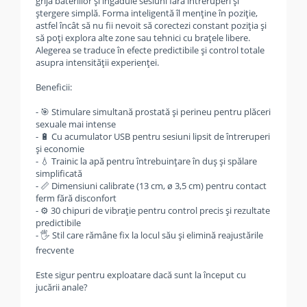
grija bateriilor și îngăduie sesiuni fără întreruperi și
ștergere simplă. Forma inteligentă îl menține în poziție,
astfel încât să nu fii nevoit să corectezi constant poziția și
să poți explora alte zone sau tehnici cu brațele libere.
Alegerea se traduce în efecte predictibile și control totale
asupra intensității experienței.
Beneficii:
- 🎯 Stimulare simultană prostată și perineu pentru plăceri
sexuale mai intense
- 🔋 Cu acumulator USB pentru sesiuni lipsit de întreruperi
și economie
- 💧 Trainic la apă pentru întrebuințare în duș și spălare
simplificată
- 📏 Dimensiuni calibrate (13 cm, ø 3,5 cm) pentru contact
ferm fără disconfort
- ⚙️ 30 chipuri de vibrație pentru control precis și rezultate
predictibile
- 🖐️ Stil care rămâne fix la locul său și elimină reajustările
frecvente
Este sigur pentru exploatare dacă sunt la început cu
jucării anale?