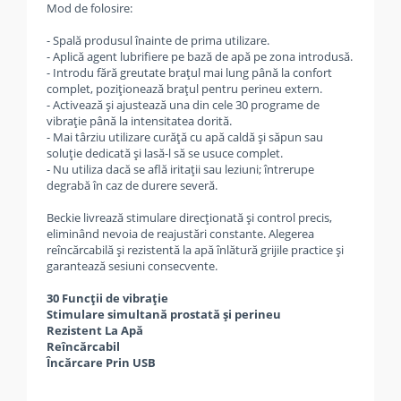
Mod de folosire:
- Spală produsul înainte de prima utilizare.
- Aplică agent lubrifiere pe bază de apă pe zona introdusă.
- Introdu fără greutate brațul mai lung până la confort
complet, poziționează brațul pentru perineu extern.
- Activează și ajustează una din cele 30 programe de
vibrație până la intensitatea dorită.
- Mai târziu utilizare curăță cu apă caldă și săpun sau
soluție dedicată și lasă-l să se usuce complet.
- Nu utiliza dacă se află iritații sau leziuni; întrerupe
degrabă în caz de durere severă.
Beckie livrează stimulare direcționată și control precis,
eliminând nevoia de reajustări constante. Alegerea
reîncărcabilă și rezistentă la apă înlătură grijile practice și
garantează sesiuni consecvente.
30 Funcții de vibrație
Stimulare simultană prostată și perineu
Rezistent La Apă
Reîncărcabil
Încărcare Prin USB