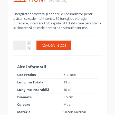
(TVA inclus)
Energizator prostată și perineu cu acumulator pentru
plăceri sexuale mai intense. 30 funcții de vibrație
puternice, încărcare USB rapidă. Stil dublu care persistă fix
și eliberează palmele pentru alte stimulări intime.
ADAUGA IN COS
Alte informatii
Cod Produs
XB91801
Lungime Totală
13 cm
Lungime Inserabilă
10 cm
Diametru
3.5 cm
Culoare
Mov
Material
Silicon Medical