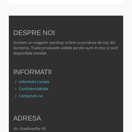
DESPRE NOI
Suntem un magazin sexshop online cu produse de top din
domeniu. Toate produsele vizibile pe site sunt in stoc si sunt
disponibile imediat.
INFORMATII
Informatii Livrare
Confidentialitate
Contactati-ne
ADRESA
str. Gradinarilor 45