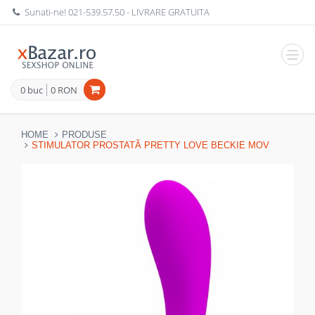
Sunati-ne!
021-539.57.50
- LIVRARE GRATUITA
Navig
0 buc
0 RON
HOME
PRODUSE
STIMULATOR PROSTATĂ PRETTY LOVE BECKIE MOV