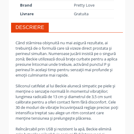
Brand
Pretty Love
Livrare
Gratuita
DESCRIERE
Când stârnirea obișnuită nu mai asigură rezultate, ai
trebuință de o formulă care să vizeze direct prostata și
perineul simultan. Numeroase jucării insistă pe o singură
zonă; Beckie utilizează două brațe curbate pentru a aplica
presiune întocmai unde trebuie, activând punctul P și
perineul în același timp pentru senzații mai profunde și
emoții culminante mai rapide.
Siliconul catifelat al lui Beckie alunecă simpatic pe piele și
menține o senzație normală în momentul vibrațiilor;
lungimea radicală de 13 cm și diametrul de 3,5 cm sunt
calibrate pentru a oferi contact ferm fără disconfort. Cele
30 de moduri de vibrație încuviințează reglaje precise: poți
intensifica treptat sau alege un ritm constant care
menține tensiunea și prelungește plăcerea.
Reîncărcabil prin USB și rezistent la apă, Beckie elimină