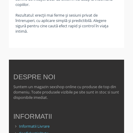
copiilor.
Rezultatul: erecţii mai ferme şi sesiuni privat de
întreruperi, cu aplicare simplă și predictibilă. Alegere
sigură pentru cine caută efect rapid şi control în viaţa
intimă.
DESPRE NOI
Suntem un magazin sexshop online cu produse de top din
domeniu. Toate produsele vizibile pe site sunt in stoc si sunt
disponibile imediat.
INFORMATII
Informatii Livrare