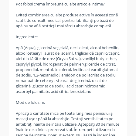
Pot folosi crema împreună cu alte articole intime?
Evitaţi combinarea cu alte produse active în aceeaşi zonă
scutit de consult medical; pentru lubrifianţi pe bază de
apă nu se află restricţii mai târziu absorbţie completă.
Ingrediente:
Apă (Aqua), glicerină vegetală, decil oleat, alcool behenilic,
alcool cetearyl, laurat de isoamil, trigliceridă caprilic/capric,
ulei din tărâţe de orez (Oryza Sativa), vanillyl butyl ether,
caprylyl glycol, hidrogenat de palmier/gliceride de citrat,
propanediol, mentol, tocoferol, lecitina, stearoil glutamat
de sodiu, 1,2-hexanediol, amidon de poliacrilat de sodiu,
nonanoat de cetearyl, stearat de glicerină, oleat de
glicerină, gluconat de sodiu, acid caprilhidroxamic,
ascorbyl palmitate, acid citric, fenoxietanol
Mod de folosire:
Aplicaţi o cantitate mică pe toată lungimea penisului şi
masaţi uşor până la absorbţie. Testaţi sensibilitatea pe
antebraţ înainte de întâia utilizare. Aşteptaţi 30 de minute
înainte de a folosi prezervativul. Întrerupeţi utilizarea la
semne de iritaţie. Doar uz extern. Nu lăsaţi la îndemâna