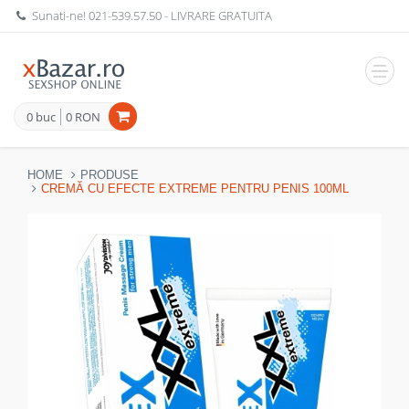
Sunati-ne!
021-539.57.50
- LIVRARE GRATUITA
Navig
0 buc
0 RON
HOME
PRODUSE
CREMĂ CU EFECTE EXTREME PENTRU PENIS 100ML