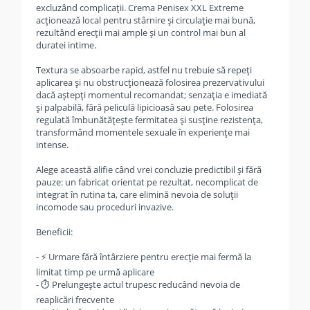
excluzând complicaţii. Crema Penisex XXL Extreme
acţionează local pentru stârnire şi circulaţie mai bună,
rezultând erecţii mai ample şi un control mai bun al
duratei intime.
Textura se absoarbe rapid, astfel nu trebuie să repeţi
aplicarea şi nu obstrucţionează folosirea prezervativului
dacă aştepţi momentul recomandat; senzaţia e imediată
şi palpabilă, fără peliculă lipicioasă sau pete. Folosirea
regulată îmbunătăţeşte fermitatea şi susţine rezistenţa,
transformând momentele sexuale în experienţe mai
intense.
Alege această alifie când vrei concluzie predictibil şi fără
pauze: un fabricat orientat pe rezultat, necomplicat de
integrat în rutina ta, care elimină nevoia de soluţii
incomode sau proceduri invazive.
Beneficii:
- ⚡ Urmare fără întârziere pentru erecţie mai fermă la
limitat timp pe urmă aplicare
- ⏱️ Prelungește actul trupesc reducând nevoia de
reaplicări frecvente