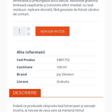
fermitatea și prelungește actul sexual. Absorbție grabnică
limitează reaplicările și transmite efect imediat; nu lasă
reziduuri. Aplicare discretă, fără greutate de folosit cândva
de contact.
ADAUGA IN COS
Alte informatii
Cod Produs
XB91752
Cantitate
100 ml
Brand
Joy Division
Livrare
Gratuita
DESCRIERE
îndată ce produsele obişnuite lasă întreruperi şi senzaţii
incerte, ai nevoie de ceva care să menţină ritmul