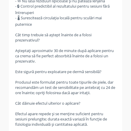
- 🧼 Nu lasă reziduuri lipicioase și nu pătează lenjeria
- 🔒 Control predictibil al rezultatului pentru sesiuni fără
întreruperi
- 🌡️ Surescitează circulația locală pentru sculări mai
puternice
Cât timp trebuie să aştept înainte de a folosi
prezervativul?
Aşteptaţi aproximativ 30 de minute după aplicare pentru
ca crema să fie perfect absorbită înainte de a folosi un
prezervativ.
Este sigură pentru exploatare pe dermă sensibilă?
Produsul este formulat pentru toate tipurile de piele, dar
recomandăm un test de sensibilitate pe antebraţ cu 24 de
ore înainte; opriţi folosirea dacă apar iritaţii.
Cât dăinuie efectul ulterior o aplicare?
Efectul apare repede şi se menţine suficient pentru
sesiuni prelungite; durata exactă variază în funcţie de
fiziologia individuală şi cantitatea aplicată.