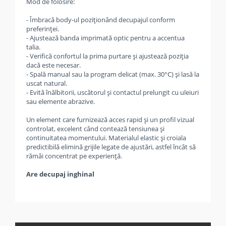
Mod de folosire:
- Îmbracă body-ul poziționând decupajul conform
preferinței.
- Ajustează banda imprimată optic pentru a accentua
talia.
- Verifică confortul la prima purtare și ajustează poziția
dacă este necesar.
- Spală manual sau la program delicat (max. 30°C) și lasă la
uscat natural.
- Evită înălbitorii, uscătorul și contactul prelungit cu uleiuri
sau elemente abrazive.
Un element care furnizează acces rapid și un profil vizual
controlat, excelent când contează tensiunea și
continuitatea momentului. Materialul elastic și croiala
predictibilă elimină grijile legate de ajustări, astfel încât să
rămâi concentrat pe experiență.
Are decupaj inghinal