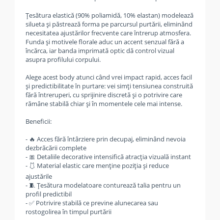
Țesătura elastică (90% poliamidă, 10% elastan) modelează
silueta și păstrează forma pe parcursul purtării, eliminând
necesitatea ajustărilor frecvente care întrerup atmosfera.
Funda și motivele florale aduc un accent senzual fără a
încărca, iar banda imprimată optic dă control vizual
asupra profilului corpului.
Alege acest body atunci când vrei impact rapid, acces facil
și predictibilitate în purtare: vei simți tensiunea construită
fără întreruperi, cu sprijinire discretă și o potrivire care
rămâne stabilă chiar și în momentele cele mai intense.
Beneficii:
- 🔥 Acces fără întârziere prin decupaj, eliminând nevoia
dezbrăcării complete
- 🎀 Detaliile decorative intensifică atracția vizuală instant
- 🩱 Material elastic care menține poziția și reduce
ajustările
- 🧵 Țesătura modelatoare conturează talia pentru un
profil predictibil
- ✅ Potrivire stabilă ce previne alunecarea sau
rostogolirea în timpul purtării