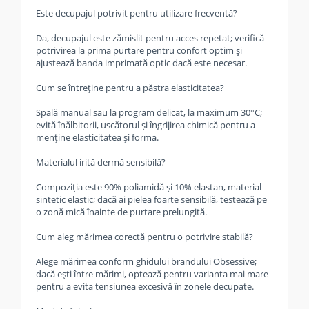
Este decupajul potrivit pentru utilizare frecventă?
Da, decupajul este zămislit pentru acces repetat; verifică
potrivirea la prima purtare pentru confort optim și
ajustează banda imprimată optic dacă este necesar.
Cum se întreține pentru a păstra elasticitatea?
Spală manual sau la program delicat, la maximum 30°C;
evită înălbitorii, uscătorul și îngrijirea chimică pentru a
menține elasticitatea și forma.
Materialul irită dermă sensibilă?
Compoziția este 90% poliamidă și 10% elastan, material
sintetic elastic; dacă ai pielea foarte sensibilă, testează pe
o zonă mică înainte de purtare prelungită.
Cum aleg mărimea corectă pentru o potrivire stabilă?
Alege mărimea conform ghidului brandului Obsessive;
dacă ești între mărimi, optează pentru varianta mai mare
pentru a evita tensiunea excesivă în zonele decupate.