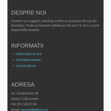
DESPRE NOI
Suntem un magazin sexshop online cu produse de top din
domeniu. Toate produsele vizibile pe site sunt in stoc si sunt
disponibile imediat.
INFORMATII
Informatii Livrare
Confidentialitate
Contactati-ne
ADRESA
str. Gradinarilor 45
Sector 3, Bucuresti
Tel: 021-539.57.50
Email:
vanzari@deniro.ro