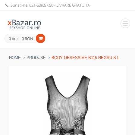
Sunati-ne!
021-539.57.50
- LIVRARE GRATUITA
Navig
0 buc
0 RON
HOME
PRODUSE
BODY OBSESSIVE B115 NEGRU S-L