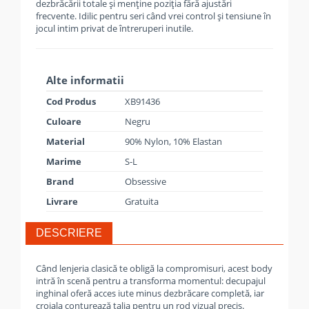
dezbrăcării totale și menține poziția fără ajustări
frecvente. Idilic pentru seri când vrei control și tensiune în
jocul intim privat de întreruperi inutile.
Alte informatii
Cod Produs
XB91436
Culoare
Negru
Material
90% Nylon, 10% Elastan
Marime
S-L
Brand
Obsessive
Livrare
Gratuita
DESCRIERE
Când lenjeria clasică te obligă la compromisuri, acest body
intră în scenă pentru a transforma momentul: decupajul
inghinal oferă acces iute minus dezbrăcare completă, iar
croiala conturează talia pentru un rod vizual precis.