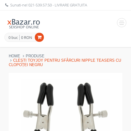
Sunati-ne!
021-539.57.50
- LIVRARE GRATUITA
Navig
0 buc
0 RON
HOME
PRODUSE
CLEȘTI TOYJOY PENTRU SFÂRCURI NIPPLE TEASERS CU
CLOPOȚEI NEGRU