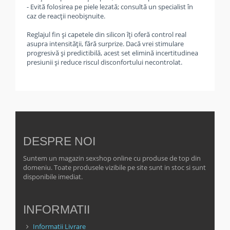
- Evită folosirea pe piele lezată; consultă un specialist în
caz de reacții neobișnuite.
Reglajul fin și capetele din silicon îți oferă control real
asupra intensității, fără surprize. Dacă vrei stimulare
progresivă și predictibilă, acest set elimină incertitudinea
presiunii și reduce riscul disconfortului necontrolat.
DESPRE NOI
Suntem un magazin sexshop online cu produse de top din
domeniu. Toate produsele vizibile pe site sunt in stoc si sunt
disponibile imediat.
INFORMATII
Informatii Livrare