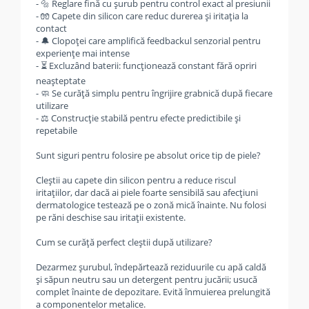
- 🔩 Reglare fină cu șurub pentru control exact al presiunii
- 🧤 Capete din silicon care reduc durerea și iritația la
contact
- 🔔 Clopoței care amplifică feedbackul senzorial pentru
experiențe mai intense
- ⏳ Excluzând baterii: funcționează constant fără opriri
neașteptate
- 🧼 Se curăță simplu pentru îngrijire grabnică după fiecare
utilizare
- ⚖️ Construcție stabilă pentru efecte predictibile și
repetabile
Sunt siguri pentru folosire pe absolut orice tip de piele?
Cleștii au capete din silicon pentru a reduce riscul
iritațiilor, dar dacă ai piele foarte sensibilă sau afecțiuni
dermatologice testează pe o zonă mică înainte. Nu folosi
pe răni deschise sau iritații existente.
Cum se curăță perfect cleștii după utilizare?
Dezarmez șurubul, îndepărtează reziduurile cu apă caldă
și săpun neutru sau un detergent pentru jucării; usucă
complet înainte de depozitare. Evită înmuierea prelungită
a componentelor metalice.