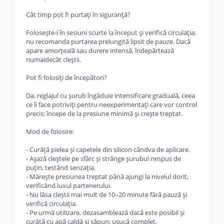
Cât timp pot fi purtați în siguranță?
Folosește-i în sesiuni scurte la început și verifică circulația;
nu recomanda purtarea prelungită lipsit de pauze. Dacă
apare amorțeală sau durere intensă, îndepărtează
numaidecât cleștii.
Pot fi folosiți de începători?
Da, reglajul cu șurub îngăduie intensificare graduală, ceea
ce îi face potriviți pentru neexperimentați care vor control
precis; începe de la presiune minimă și crește treptat.
Mod de folosire:
- Curăță pielea și capetele din silicon cândva de aplicare.
- Așază cleștele pe sfârc și strânge șurubul nespus de
puțin, testând senzația.
- Mărește presiunea treptat până ajungi la nivelul dorit,
verificând luxul partenerului.
- Nu lăsa cleștii mai mult de 10–20 minute fără pauză și
verifică circulația.
- Pe urmă utilizare, dezasamblează dacă este posibil și
curăță cu apă caldă și săpun; usucă complet.