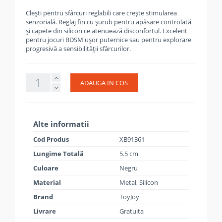
Clești pentru sfârcuri reglabili care crește stimularea
senzorială. Reglaj fin cu șurub pentru apăsare controlată
și capete din silicon ce atenuează disconfortul. Excelent
pentru jocuri BDSM ușor puternice sau pentru explorare
progresivă a sensibilității sfârcurilor.
ADAUGA IN COS
Alte informatii
Cod Produs
XB91361
Lungime Totală
5.5 cm
Culoare
Negru
Material
Metal, Silicon
Brand
ToyJoy
Livrare
Gratuita