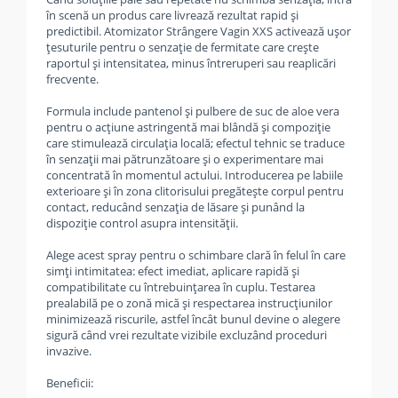
în scenă un produs care livrează rezultat rapid și
predictibil. Atomizator Strângere Vagin XXS activează ușor
țesuturile pentru o senzație de fermitate care crește
raportul și intensitatea, minus întreruperi sau reaplicări
frecvente.
Formula include pantenol și pulbere de suc de aloe vera
pentru o acțiune astringentă mai blândă și compoziție
care stimulează circulația locală; efectul tehnic se traduce
în senzații mai pătrunzătoare și o experimentare mai
concentrată în momentul actului. Introducerea pe labiile
exterioare și în zona clitorisului pregătește corpul pentru
contact, reducând senzația de lăsare și punând la
dispoziție control asupra intensității.
Alege acest spray pentru o schimbare clară în felul în care
simți intimitatea: efect imediat, aplicare rapidă și
compatibilitate cu întrebuințarea în cuplu. Testarea
prealabilă pe o zonă mică și respectarea instrucțiunilor
minimizează riscurile, astfel încât bunul devine o alegere
sigură când vrei rezultate vizibile excluzând proceduri
invazive.
Beneficii: