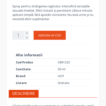
Spray pentru strângerea vaginului, intensifică senzațiile
sexuale imediat. Efect instant și persistent câteva minute;
aplicare simplă, fără ajustări constante. Nu lasă urme și nu
necesită efort suplimentar.
ADAUGA IN COS
Alte informatii
Cod Produs
XB91233
Cantitate
50 ml
Brand
HOT
Livrare
Gratuita
DESCRIERE
Când soluțiile pale sau repetate nu schimbă senzația, intră