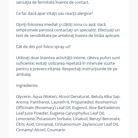
senzația de fermitate înainte de contact.
Ce fac dacă apar iritații sau reacții alergice?
Opriți folosirea imediat și clătiți zona cu apă; dacă
simptomele persistă contactați un specialist. Efectuați un
test de sensibilitate pe antebraț înainte de întâia aplicare.
Cât de des pot folosi spray-ul?
Utilizați doar înaintea activității intime, câteva pufuri sunt
suficiente; evitați utilizarea repetată în intervale scurte
pentru a preveni iritarea. Respectați instrucțiunile de pe
ambalaj.
Ingrediente:
Glycerin, Aqua (Water), Alcool Denaturat, Betula Alba Sap,
Aroma, Panthenol, Laureth-9, Propanediol, Rosmarinus
Officinalis (Rosemary) Leaf Oil, Eugenol, Aloe Barbadensis
Leaf Juice Powder, Eugenia Caryophyllus Leaf Oil,
Limonene, Potassium Sorbate, Linalool, Benzyl Benzoate,
Citric Acid, Cinnamal, Cinnamomum Zeylanicum Leaf Oil,
Cinnamyl Alcool, Coumarin