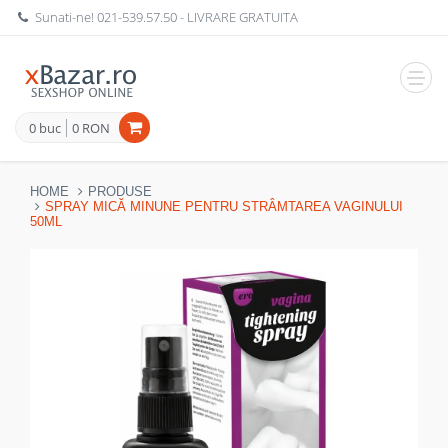
Sunati-ne!
021-539.57.50
- LIVRARE GRATUITA
Navig
0 buc
0 RON
HOME
PRODUSE
SPRAY MICĂ MINUNE PENTRU STRÂMTAREA VAGINULUI
50ML