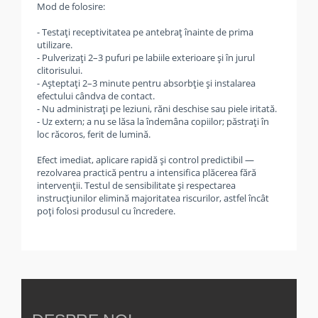
Mod de folosire:
- Testați receptivitatea pe antebraț înainte de prima
utilizare.
- Pulverizați 2–3 pufuri pe labiile exterioare și în jurul
clitorisului.
- Așteptați 2–3 minute pentru absorbție și instalarea
efectului cândva de contact.
- Nu administrați pe leziuni, răni deschise sau piele iritată.
- Uz extern; a nu se lăsa la îndemâna copiilor; păstrați în
loc răcoros, ferit de lumină.
Efect imediat, aplicare rapidă și control predictibil —
rezolvarea practică pentru a intensifica plăcerea fără
intervenții. Testul de sensibilitate și respectarea
instrucțiunilor elimină majoritatea riscurilor, astfel încât
poți folosi produsul cu încredere.