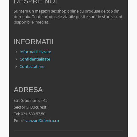
DESPRE NOI
Suntem un magazin sexshop online cu produse de top din
domeniu. Toate produsele vizibile pe site sunt in stoc si sunt
disponibile imediat.
INFORMATII
Informatii Livrare
Confidentialitate
Contactati-ne
ADRESA
str. Gradinarilor 45
Sector 3, Bucuresti
Tel: 021-539.57.50
Email:
vanzari@deniro.ro