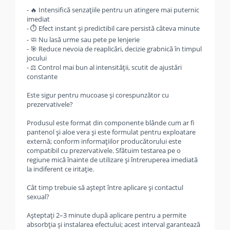
- 🔥 Intensifică senzațiile pentru un atingere mai puternic
imediat
- ⏱️ Efect instant și predictibil care persistă câteva minute
- 🧼 Nu lasă urme sau pete pe lenjerie
- 🎯 Reduce nevoia de reaplicări, decizie grabnică în timpul
jocului
- ⚖️ Control mai bun al intensității, scutit de ajustări
constante
Este sigur pentru mucoase și corespunzător cu
prezervativele?
Produsul este format din componente blânde cum ar fi
pantenol și aloe vera și este formulat pentru exploatare
externă; conform informațiilor producătorului este
compatibil cu prezervativele. Sfătuim testarea pe o
regiune mică înainte de utilizare și întreruperea imediată
la indiferent ce iritație.
Cât timp trebuie să aștept între aplicare și contactul
sexual?
Așteptați 2–3 minute după aplicare pentru a permite
absorbția și instalarea efectului; acest interval garantează