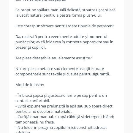
Se propune spălare manuală delicată; stoarce ușor și lasă
la uscat natural pentru a păstra forma plush-ului.
Este corespunzătoare pentru toate tipurile de petreceri?
Da, realizată pentru evenimente adulte și momentul
burlăciților; evită folosirea în contexte nepotrivite sau în
prezența copiilor.
Are piese detașabile sau elemente ascuțite?
Nu are piese metalice sau elemente ascuțite; toate
componentele sunt textile și cusute pentru siguranță.
Mod de folosire:
- Îmbracă șapca și ajusteaz-o lezne pe cap pentru un
contact confortabil.
- Evită expunerea prelungită la apă sau sub soare direct
pentru a nu decolora materialul.
- Curăță doar manual, cu apă călduță și detergent blând;
tamponează, nu freca.
- Nu folosi în preajma copiilor mici; construit adresat
adulților.