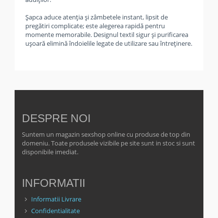
Șapca aduce atenția și zâmbetele instant, lipsit de
pregătiri complicate; este alegerea rapidă pentru
momente memorabile. Designul textil sigur și purificarea
ușoară elimină îndoielile legate de utilizare sau întreținere.
DESPRE NOI
Suntem un magazin sexshop online cu produse de top din
domeniu. Toate produsele vizibile pe site sunt in stoc si sunt
disponibile imediat.
INFORMATII
Informatii Livrare
Confidentialitate