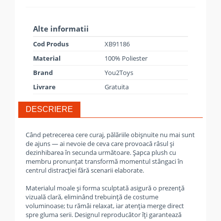
Alte informatii
Cod Produs
XB91186
Material
100% Poliester
Brand
You2Toys
Livrare
Gratuita
DESCRIERE
Când petrecerea cere curaj, pălăriile obișnuite nu mai sunt
de ajuns — ai nevoie de ceva care provoacă râsul și
dezinhibarea în secunda următoare. Șapca plush cu
membru pronunțat transformă momentul stângaci în
centrul distracției fără scenarii elaborate.
Materialul moale și forma sculptată asigură o prezență
vizuală clară, eliminând trebuință de costume
voluminoase; tu rămâi relaxat, iar atenția merge direct
spre gluma serii. Designul reproducător îți garantează