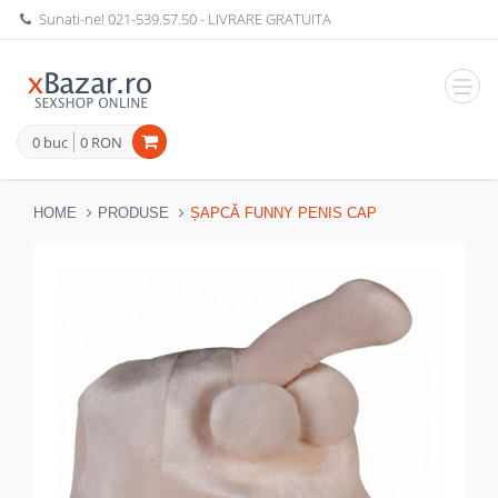
Sunati-ne!
021-539.57.50
- LIVRARE GRATUITA
Navig
0 buc
0 RON
HOME
PRODUSE
ȘAPCĂ FUNNY PENIS CAP