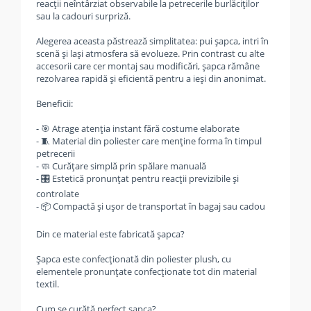
reacții neîntârziat observabile la petrecerile burlăciților
sau la cadouri surpriză.
Alegerea aceasta păstrează simplitatea: pui șapca, intri în
scenă și lași atmosfera să evolueze. Prin contrast cu alte
accesorii care cer montaj sau modificări, șapca rămâne
rezolvarea rapidă și eficientă pentru a ieși din anonimat.
Beneficii:
- 🎯 Atrage atenția instant fără costume elaborate
- 🧵 Material din poliester care menține forma în timpul
petrecerii
- 🧼 Curățare simplă prin spălare manuală
- 🎛️ Estetică pronunțat pentru reacții previzibile și
controlate
- 📦 Compactă și ușor de transportat în bagaj sau cadou
Din ce material este fabricată șapca?
Șapca este confecționată din poliester plush, cu
elementele pronunțate confecționate tot din material
textil.
Cum se curăță perfect șapca?