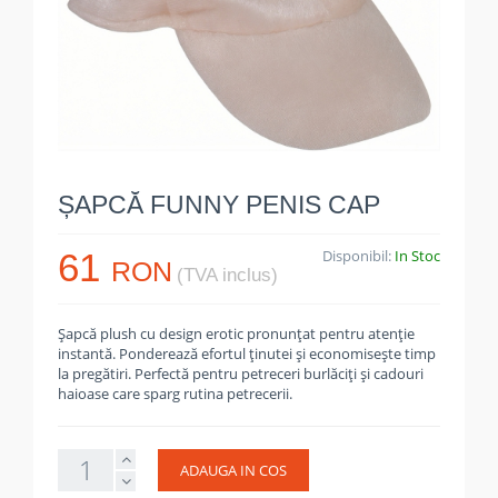
ȘAPCĂ FUNNY PENIS CAP
61
Disponibil:
In Stoc
RON
(TVA inclus)
Șapcă plush cu design erotic pronunțat pentru atenție
instantă. Ponderează efortul ținutei și economisește timp
la pregătiri. Perfectă pentru petreceri burlăciți și cadouri
haioase care sparg rutina petrecerii.
ADAUGA IN COS