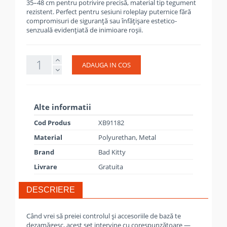
35–48 cm pentru potrivire precisă, material tip tegument
rezistent. Perfect pentru sesiuni roleplay puternice fără
compromisuri de siguranță sau înfățișare estetico-
senzuală evidențiată de inimioare roșii.
ADAUGA IN COS
Alte informatii
Cod Produs
XB91182
Material
Polyurethan, Metal
Brand
Bad Kitty
Livrare
Gratuita
DESCRIERE
Când vrei să preiei controlul și accesoriile de bază te
dezamăgesc, acest set intervine cu corespunzătoare —