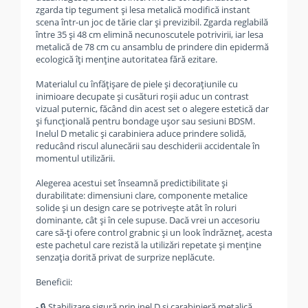
zgarda tip tegument și lesa metalică modifică instant
scena într-un joc de tărie clar și previzibil. Zgarda reglabilă
între 35 și 48 cm elimină necunoscutele potrivirii, iar lesa
metalică de 78 cm cu ansamblu de prindere din epidermă
ecologică îți menține autoritatea fără ezitare.
Materialul cu înfățișare de piele și decorațiunile cu
inimioare decupate și cusături roșii aduc un contrast
vizual puternic, făcând din acest set o alegere estetică dar
și funcțională pentru bondage ușor sau sesiuni BDSM.
Inelul D metalic și carabiniera aduce prindere solidă,
reducând riscul alunecării sau deschiderii accidentale în
momentul utilizării.
Alegerea acestui set înseamnă predictibilitate și
durabilitate: dimensiuni clare, componente metalice
solide și un design care se potrivește atât în roluri
dominante, cât și în cele supuse. Dacă vrei un accesoriu
care să-ți ofere control grabnic și un look îndrăzneț, acesta
este pachetul care rezistă la utilizări repetate și menține
senzația dorită privat de surprize neplăcute.
Beneficii:
- 🔒 Stabilizare sigură prin inel D și carabinieră metalică