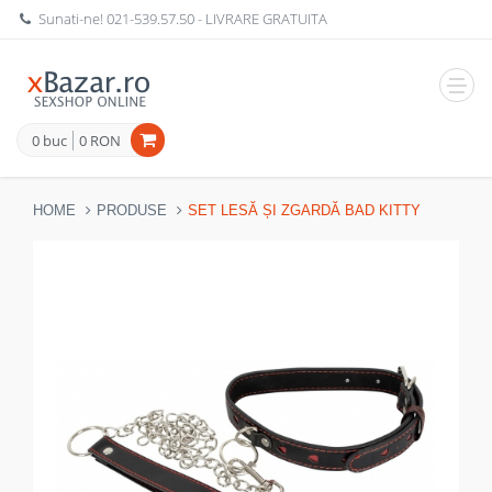
Sunati-ne!
021-539.57.50
- LIVRARE GRATUITA
Navig
0 buc
0 RON
HOME
PRODUSE
SET LESĂ ȘI ZGARDĂ BAD KITTY