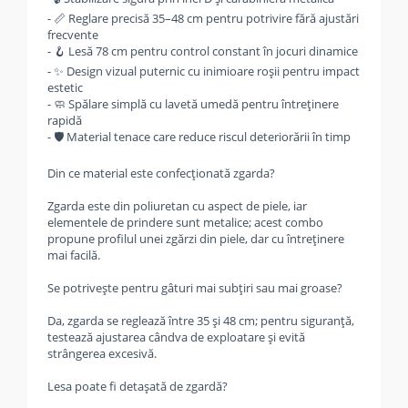
- 📏 Reglare precisă 35–48 cm pentru potrivire fără ajustări
frecvente
- 🪝 Lesă 78 cm pentru control constant în jocuri dinamice
- ✨ Design vizual puternic cu inimioare roșii pentru impact
estetic
- 🧼 Spălare simplă cu lavetă umedă pentru întreținere
rapidă
- 🛡️ Material tenace care reduce riscul deteriorării în timp
Din ce material este confecționată zgarda?
Zgarda este din poliuretan cu aspect de piele, iar
elementele de prindere sunt metalice; acest combo
propune profilul unei zgărzi din piele, dar cu întreținere
mai facilă.
Se potrivește pentru gâturi mai subțiri sau mai groase?
Da, zgarda se reglează între 35 și 48 cm; pentru siguranță,
testează ajustarea cândva de exploatare și evită
strângerea excesivă.
Lesa poate fi detașată de zgardă?