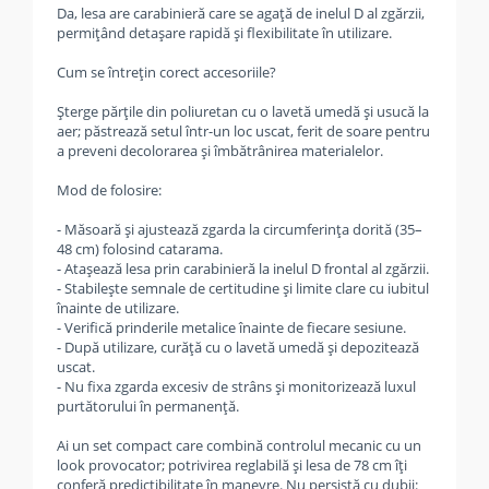
Da, lesa are carabinieră care se agață de inelul D al zgărzii,
permițând detașare rapidă și flexibilitate în utilizare.
Cum se întrețin corect accesoriile?
Șterge părțile din poliuretan cu o lavetă umedă și usucă la
aer; păstrează setul într-un loc uscat, ferit de soare pentru
a preveni decolorarea și îmbătrânirea materialelor.
Mod de folosire:
- Măsoară și ajustează zgarda la circumferința dorită (35–
48 cm) folosind catarama.
- Atașează lesa prin carabinieră la inelul D frontal al zgărzii.
- Stabilește semnale de certitudine și limite clare cu iubitul
înainte de utilizare.
- Verifică prinderile metalice înainte de fiecare sesiune.
- După utilizare, curăță cu o lavetă umedă și depozitează
uscat.
- Nu fixa zgarda excesiv de strâns și monitorizează luxul
purtătorului în permanență.
Ai un set compact care combină controlul mecanic cu un
look provocator; potrivirea reglabilă și lesa de 78 cm îți
conferă predictibilitate în manevre. Nu persistă cu dubii: