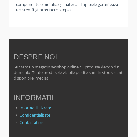
componentele metalice și materialul tip piele garantează
rezistență și întreținere simplă.
DESPRE NOI
Suntem un magazin sexshop online cu produse de top din
domeniu. Toate produsele vizibile pe site sunt in stoc si sunt
disponibile imediat.
INFORMATII
Informatii Livrare
Confidentialitate
Contactati-ne