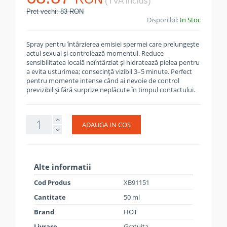
(TVA inclus)
Pret vechi: 83 RON
Disponibil:
In Stoc
Spray pentru întârzierea emisiei spermei care prelungește
actul sexual și controlează momentul. Reduce
sensibilitatea locală neîntârziat și hidratează pielea pentru
a evita usturimea; consecință vizibil 3–5 minute. Perfect
pentru momente intense când ai nevoie de control
previzibil și fără surprize neplăcute în timpul contactului.
ADAUGA IN COS
Alte informatii
Cod Produs
XB91151
Cantitate
50 ml
Brand
HOT
Livrare
Gratuita