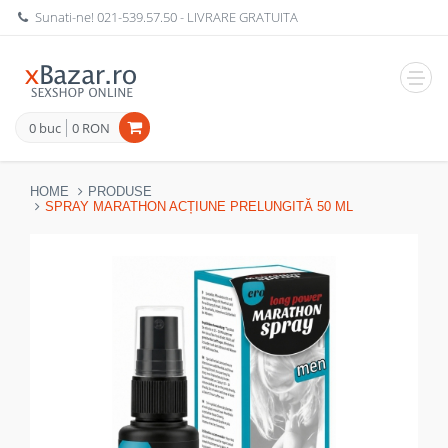
Sunati-ne!
021-539.57.50
- LIVRARE GRATUITA
Navig
0 buc
0 RON
HOME
PRODUSE
SPRAY MARATHON ACȚIUNE PRELUNGITĂ 50 ML