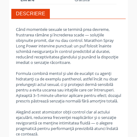
DESCRIERE
Când momentele sexuale se termină prea devreme,
frustrarea rămâne și încrederea scade — soluțiile
obișnuite promit, dar nu dau control. Marathon Spray
Long Power intervine punctual: un puf folosit înainte
schimbă nesiguranța în control predictibil al duratei,
reducând receptivitatea glandului și punând la dispoziție
imediat o senzație răcoritoare.
Formula combină mentol și ulei de eucalipt cu agenți
hidratanți ca de exemplu panthenol, astfel încât nu doar
prelungești actul sexual, ci și protejezi dermă sensibilă
pentru a evita uscarea sau iritațiile care cer întreruperi.
Așteaptă 3–5 minute ulterior aplicare pentru efect; dozajul
prescris păstrează senzația normală fără amorțire totală.
Alegând acest atomizator obții control clar al actului
ejaculării, reducerea frecvenței reaplicărilor și o senzație
revigorantă ce menține intimitatea fluidă — o alegere
pragmatică pentru performanță previzibilă atunci îndată
ce contează.