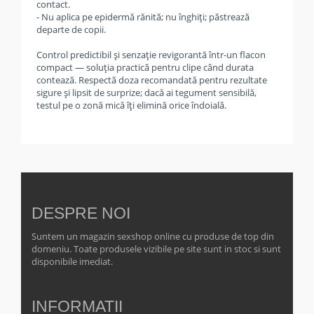
contact.
- Nu aplica pe epidermă rănită; nu înghiți; păstrează
departe de copii.
Control predictibil și senzație revigorantă într-un flacon
compact — soluția practică pentru clipe când durata
contează. Respectă doza recomandată pentru rezultate
sigure și lipsit de surprize; dacă ai tegument sensibilă,
testul pe o zonă mică îți elimină orice îndoială.
DESPRE NOI
Suntem un magazin sexshop online cu produse de top din
domeniu. Toate produsele vizibile pe site sunt in stoc si sunt
disponibile imediat.
INFORMATII