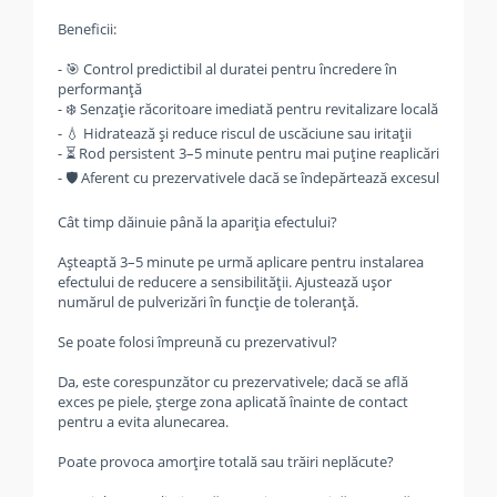
Beneficii:
- 🎯 Control predictibil al duratei pentru încredere în
performanță
- ❄️ Senzație răcoritoare imediată pentru revitalizare locală
- 💧 Hidratează și reduce riscul de uscăciune sau iritații
- ⏳ Rod persistent 3–5 minute pentru mai puține reaplicări
- 🛡️ Aferent cu prezervativele dacă se îndepărtează excesul
Cât timp dăinuie până la apariția efectului?
Așteaptă 3–5 minute pe urmă aplicare pentru instalarea
efectului de reducere a sensibilității. Ajustează ușor
numărul de pulverizări în funcție de toleranță.
Se poate folosi împreună cu prezervativul?
Da, este corespunzător cu prezervativele; dacă se află
exces pe piele, șterge zona aplicată înainte de contact
pentru a evita alunecarea.
Poate provoca amorțire totală sau trăiri neplăcute?