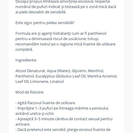
Dozajul propus limitează amorțirea excesivă; respectă
numărul de pufuri indicat și testează pe o zonă mică dacă
ai piele deosebit de sensibilă.
Este sigur pentru pielea sensibilă?
Formula are și agenți hidratanți cum ar fi panthenol
pentru a diminuează riscul de uscăciune; totuși,
recomandăm testul pe o regiune mică înainte de utilizare
completă.
Ingrediente:
Alcool Denaturat, Aqua (Water), Glycerin, Menthol,
Panthenol, Eucalyptus Globulus Leaf Oil, Mentha Arvensis
Leaf Oil, Limonene, Linalool
Mod de folosire:
- Agită flaconul înainte de utilizare.
- împrăștie 1–3 pufuri pe întreaga mărime a penisului,
evitând uretra și ochii.
- Așteaptă 3–5 minute cândva de contact sexual pentru
activare.
- Dacă prietenul este sensibil, șterge excesul înainte de