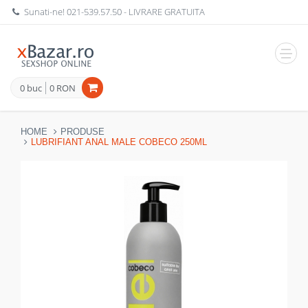
Sunati-ne!
021-539.57.50
- LIVRARE GRATUITA
Navig
0 buc
0 RON
HOME
PRODUSE
LUBRIFIANT ANAL MALE COBECO 250ML