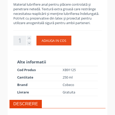
Material lubrifiere anal pentru plăcere controlată și
penetrare netedă. Textură extra groasă care restrânge
necesitatea reaplicării și menține lubrifierea îndelungată.
Potrivit cu prezervative din latex și proiectat pentru
utilizare anogenitală sigură pentru ambii parteneri.
ADAUGA IN COS
Alte informatii
Cod Produs
XB91125
Cantitate
250 ml
Brand
Cobeco
Livrare
Gratuita
DESCRIERE