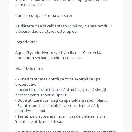
apariția iritației.
Cum se curăță pe urmă utilizare?
Se clătește cu apă caldă și săpun blând; nu lasă reziduuri
uleioase, deci curățarea este rapidă.
Ingrediente:
Aqua, Glycerin, Hydroxyethylcellulose, Citric Acid,
Potassium Sorbate, Sodium Benzoate
Mod de folosire:
- Puneți cantitatea dorită pe zona externă sau pe
prezervativ.
- Începeți cu o cantitate mică și adăugați dacă simțiți
necesar pentru control sporit.
- După utilizare purificați cu apă caldă și săpun blând.
- Evitați raportul cu ochii; în caz de atingere clătiți
abundent cu apă.
- Testați pe o suprafață mică în caz de piele sensibilă
înainte de utilizare extinsă.