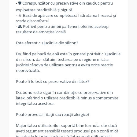
- 🛡️ Corespunzător cu prezervative din cauciuc pentru
exploatare predictibilă și sigură
- 💧 Bază de apă care completează hidratarea firească și
scade disconfortul
- 👥 Potrivit pentru ambii parteneri, oferind aceleași
rezultate de amorțire locală
Este aferent cu jucăriile din silicon?
Da, fiind pe bază de apă este în general potrivit cu jucăriile
din silicon, dar sfătuim testarea pe o regiune mică a
jucăriei cândva de utilizare pentru a evita orice reacție
neprevăzută.
Poate fi folosit cu prezervative din latex?
Da, bunul este sigur în combinație cu prezervative din
latex, oferind o utilizare predictibilă minus a compromite
integritatea acestora.
Poate provoca iritații sau reacții alergice?
Majoritatea utilizatorilor suportă bine formula, dar dacă
aveți tegument sensibilă testați produsul pe o zonă mică
înainte de folosirea extensivă; întrerupeți utilizarea la