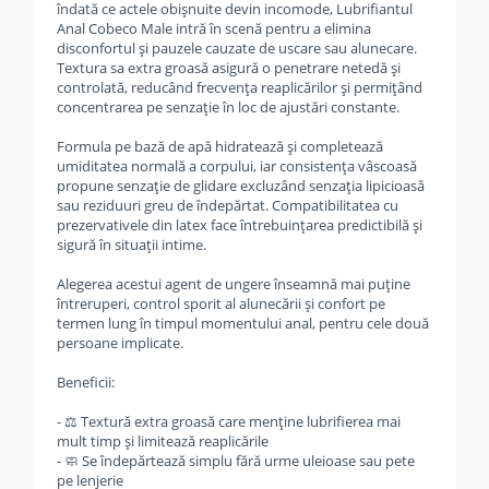
îndată ce actele obișnuite devin incomode, Lubrifiantul
Anal Cobeco Male intră în scenă pentru a elimina
disconfortul și pauzele cauzate de uscare sau alunecare.
Textura sa extra groasă asigură o penetrare netedă și
controlată, reducând frecvența reaplicărilor și permițând
concentrarea pe senzație în loc de ajustări constante.
Formula pe bază de apă hidratează și completează
umiditatea normală a corpului, iar consistența vâscoasă
propune senzație de glidare excluzând senzația lipicioasă
sau reziduuri greu de îndepărtat. Compatibilitatea cu
prezervativele din latex face întrebuințarea predictibilă și
sigură în situații intime.
Alegerea acestui agent de ungere înseamnă mai puține
întreruperi, control sporit al alunecării și confort pe
termen lung în timpul momentului anal, pentru cele două
persoane implicate.
Beneficii:
- ⚖️ Textură extra groasă care menține lubrifierea mai
mult timp și limitează reaplicările
- 🧼 Se îndepărtează simplu fără urme uleioase sau pete
pe lenjerie