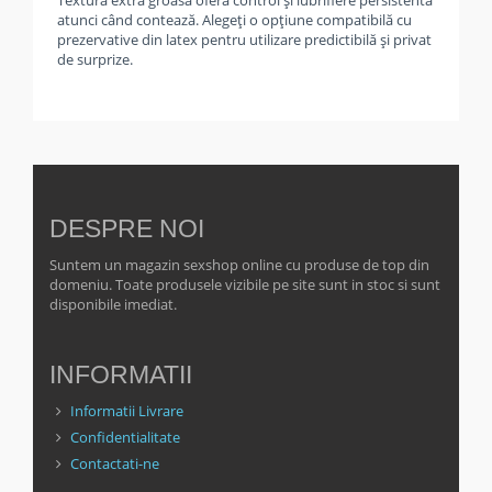
Textura extra groasă oferă control și lubrifiere persistentă
atunci când contează. Alegeți o opțiune compatibilă cu
prezervative din latex pentru utilizare predictibilă și privat
de surprize.
DESPRE NOI
Suntem un magazin sexshop online cu produse de top din
domeniu. Toate produsele vizibile pe site sunt in stoc si sunt
disponibile imediat.
INFORMATII
Informatii Livrare
Confidentialitate
Contactati-ne