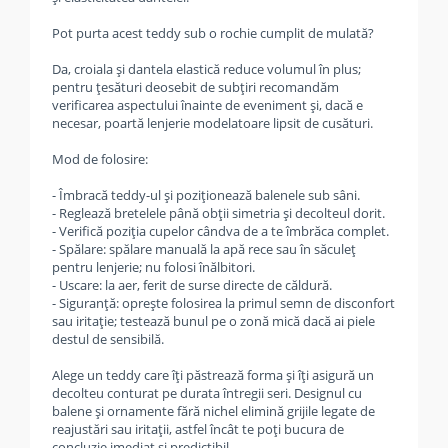
Pot purta acest teddy sub o rochie cumplit de mulată?
Da, croiala și dantela elastică reduce volumul în plus;
pentru țesături deosebit de subțiri recomandăm
verificarea aspectului înainte de eveniment și, dacă e
necesar, poartă lenjerie modelatoare lipsit de cusături.
Mod de folosire:
- Îmbracă teddy-ul și poziționează balenele sub sâni.
- Reglează bretelele până obții simetria și decolteul dorit.
- Verifică poziția cupelor cândva de a te îmbrăca complet.
- Spălare: spălare manuală la apă rece sau în săculeț
pentru lenjerie; nu folosi înălbitori.
- Uscare: la aer, ferit de surse directe de căldură.
- Siguranță: oprește folosirea la primul semn de disconfort
sau iritație; testează bunul pe o zonă mică dacă ai piele
destul de sensibilă.
Alege un teddy care îți păstrează forma și îți asigură un
decolteu conturat pe durata întregii seri. Designul cu
balene și ornamente fără nichel elimină grijile legate de
reajustări sau iritații, astfel încât te poți bucura de
concluzie imediat și predictibil.