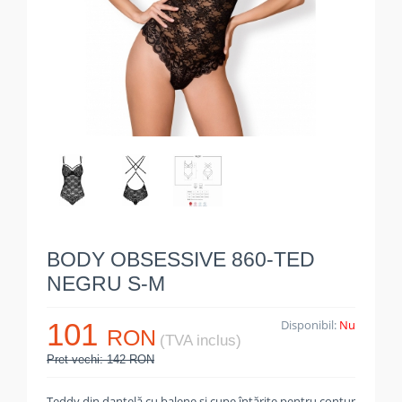
BODY OBSESSIVE 860-TED
NEGRU S-M
101
Disponibil:
Nu
RON
(TVA inclus)
Pret vechi: 142 RON
Teddy din dantelă cu balene și cupe întărite pentru contur