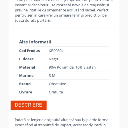
instant al decolteului. Micșorează nevoia de reajustări și
previne iritațiile cu ornamente excluzând nichel. Perfect
pentru seri în care vrei un urmare ferm și predictibil pe
toată durata purtării.
Alte informatii
Cod Produs
XB90894
Culoare
Negru
Material
90% Poliamidă, 10% Elastan
Marime
S-M
Brand
Obsessive
Livrare
Gratuita
DESCRIERE
îndată ce lenjeria obișnuită alunecă sau își pierde forma
exact când ai trebuință de impact, acest teddy intră în