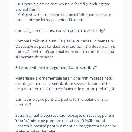
- 🧵 Dantelă elastică care revine la formă și prelungește
profilul îngrijit
- 📏 Construcție cu balene și cupe întărite pentru efecte
predictibile pe întreaga perioadă a serii
Cum aleg dimensiunea corectă pentru acest teddy?
Compară măsurile bustului și taliei cu tabelul dimensiuni
Obsessive de pe site; dacă te încadrezi între două mărimi,
optează pentru măsura mai mare pentru confort la cupă
și libertate de mișcare.
Este potrivit pentru tegument foarte sensibilă?
Materialele și ornamentele fără nichel minimizează riscul
de iritații, dar dacă ai sensibilitate severă sfătuim un test
pe o porțiune mică de piele înainte de purtare prelungită.
Cum se întreține pentru a păstra forma balenelor și a
dantelei?
Spală manual la apă rece sau folosește un săculeț pentru
îmbrăcăminte pe program delicat; evită înălbitorii și
uscarea la mașină pentru a menține integritatea balenelor
și elasticitatea dantelei.