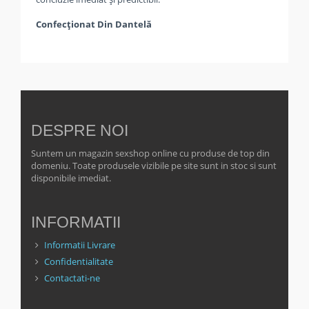
Confecționat Din Dantelă
DESPRE NOI
Suntem un magazin sexshop online cu produse de top din
domeniu. Toate produsele vizibile pe site sunt in stoc si sunt
disponibile imediat.
INFORMATII
Informatii Livrare
Confidentialitate
Contactati-ne