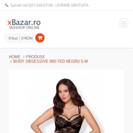
Sunati-ne!
021-539.57.50
- LIVRARE GRATUITA
Navig
0 buc
0 RON
HOME
PRODUSE
BODY OBSESSIVE 860-TED NEGRU S-M