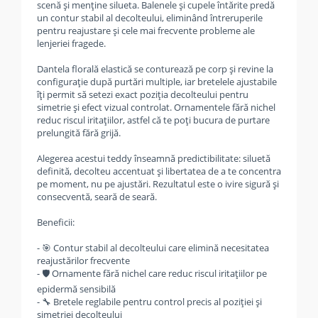
scenă și menține silueta. Balenele și cupele întărite predă
un contur stabil al decolteului, eliminând întreruperile
pentru reajustare și cele mai frecvente probleme ale
lenjeriei fragede.
Dantela florală elastică se conturează pe corp și revine la
configurație după purtări multiple, iar bretelele ajustabile
îți permit să setezi exact poziția decolteului pentru
simetrie și efect vizual controlat. Ornamentele fără nichel
reduc riscul iritațiilor, astfel că te poți bucura de purtare
prelungită fără grijă.
Alegerea acestui teddy înseamnă predictibilitate: siluetă
definită, decolteu accentuat și libertatea de a te concentra
pe moment, nu pe ajustări. Rezultatul este o ivire sigură și
consecventă, seară de seară.
Beneficii:
- 🎯 Contur stabil al decolteului care elimină necesitatea
reajustărilor frecvente
- 🛡️ Ornamente fără nichel care reduc riscul iritațiilor pe
epidermă sensibilă
- 🔧 Bretele reglabile pentru control precis al poziției și
simetriei decolteului