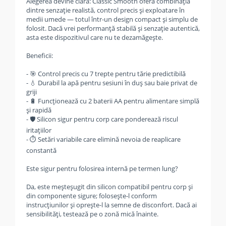
Alegerea devine clară: Classic Smooth oferă combinația
dintre senzație realistă, control precis și exploatare în
medii umede — totul într-un design compact și simplu de
folosit. Dacă vrei performanță stabilă și senzație autentică,
asta este dispozitivul care nu te dezamăgește.
Beneficii:
- 🎯 Control precis cu 7 trepte pentru tărie predictibilă
- 💧 Durabil la apă pentru sesiuni în duș sau baie privat de
griji
- 🔋 Funcționează cu 2 baterii AA pentru alimentare simplă
și rapidă
- 🛡️ Silicon sigur pentru corp care ponderează riscul
iritațiilor
- ⏱️ Setări variabile care elimină nevoia de reaplicare
constantă
Este sigur pentru folosirea internă pe termen lung?
Da, este meșteșugit din silicon compatibil pentru corp și
din componente sigure; folosește-l conform
instrucțiunilor și oprește-l la semne de disconfort. Dacă ai
sensibilități, testează pe o zonă mică înainte.