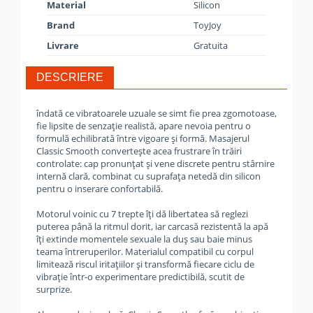
Material
Silicon
Brand
ToyJoy
Livrare
Gratuita
DESCRIERE
îndată ce vibratoarele uzuale se simt fie prea zgomotoase,
fie lipsite de senzație realistă, apare nevoia pentru o
formulă echilibrată între vigoare și formă. Masajerul
Classic Smooth convertește acea frustrare în trăiri
controlate: cap pronunțat și vene discrete pentru stârnire
internă clară, combinat cu suprafața netedă din silicon
pentru o inserare confortabilă.
Motorul voinic cu 7 trepte îți dă libertatea să reglezi
puterea până la ritmul dorit, iar carcasă rezistentă la apă
îți extinde momentele sexuale la duș sau baie minus
teama întreruperilor. Materialul compatibil cu corpul
limitează riscul iritațiilor și transformă fiecare ciclu de
vibrație într-o experimentare predictibilă, scutit de
surprize.