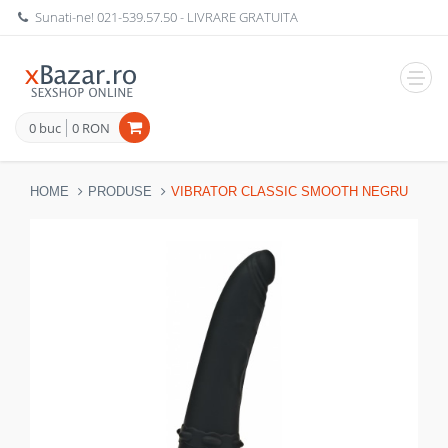
Sunati-ne!
021-539.57.50
- LIVRARE GRATUITA
Navig
0 buc
0 RON
HOME
PRODUSE
VIBRATOR CLASSIC SMOOTH NEGRU