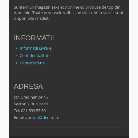
Suntem un magazin sexshop online cu produse de top din
domeniu. Toate produsele vizibile pe site sunt in stoc si sunt
disponibile imediat.
INFORMATII
Informatii Livrare
Confidentialitate
Contactati-ne
ADRESA
str. Gradinarilor 45
Sector 3, Bucuresti
Tel: 021-539.57.50
Email:
vanzari@deniro.ro