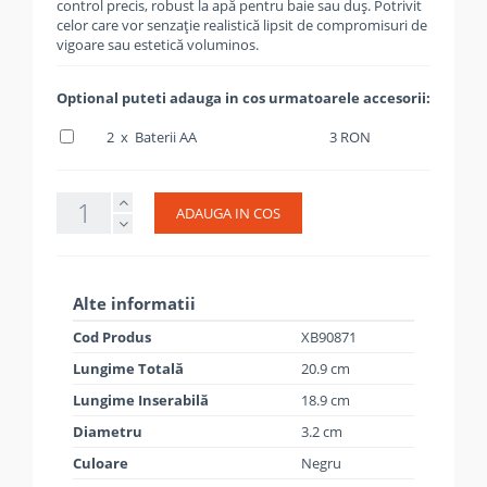
control precis, robust la apă pentru baie sau duș. Potrivit
celor care vor senzație realistică lipsit de compromisuri de
vigoare sau estetică voluminos.
Optional puteti adauga in cos urmatoarele accesorii:
2 x Baterii AA
3 RON
ADAUGA IN COS
Alte informatii
Cod Produs
XB90871
Lungime Totală
20.9 cm
Lungime Inserabilă
18.9 cm
Diametru
3.2 cm
Culoare
Negru