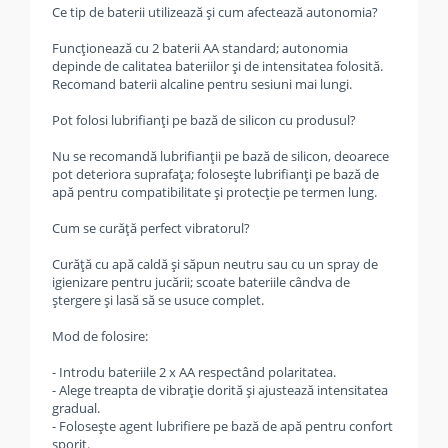
Ce tip de baterii utilizează și cum afectează autonomia?
Funcționează cu 2 baterii AA standard; autonomia
depinde de calitatea bateriilor și de intensitatea folosită.
Recomand baterii alcaline pentru sesiuni mai lungi.
Pot folosi lubrifianți pe bază de silicon cu produsul?
Nu se recomandă lubrifianții pe bază de silicon, deoarece
pot deteriora suprafața; folosește lubrifianți pe bază de
apă pentru compatibilitate și protecție pe termen lung.
Cum se curăță perfect vibratorul?
Curăță cu apă caldă și săpun neutru sau cu un spray de
igienizare pentru jucării; scoate bateriile cândva de
ștergere și lasă să se usuce complet.
Mod de folosire:
- Introdu bateriile 2 x AA respectând polaritatea.
- Alege treapta de vibrație dorită și ajustează intensitatea
gradual.
- Folosește agent lubrifiere pe bază de apă pentru confort
sporit.