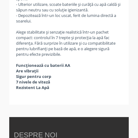
- Ulterior utilizare, scoate bateriile și curăță cu apă caldă și
săpun neutru sau cu soluție igienizantă.
- Depozitează într-un loc uscat, ferit de lumina directă a
soarelui.
Alege stabilitate și senzație realistică într-un pachet
compact: controlul în 7 trepte și protecția la apă fac
diferența. Fără surprize în utilizare și cu compatibilitate
pentru lubrifianți pe bază de apă, e o alegere sigură
pentru efecte previzibile.
Funcționează cu baterii AA
Are vibrații
Sigur pentru corp
7 nivele de viteză
Rezistent La Apă
DESPRE NOI