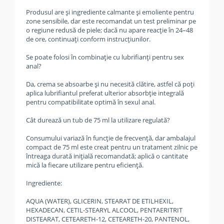
Produsul are și ingrediente calmante și emoliente pentru
zone sensibile, dar este recomandat un test preliminar pe
o regiune redusă de piele; dacă nu apare reacție în 24–48
de ore, continuați conform instrucțiunilor.
Se poate folosi în combinație cu lubrifianți pentru sex
anal?
Da, crema se absoarbe și nu necesită clătire, astfel că poți
aplica lubrifiantul preferat ulterior absorbție integrală
pentru compatibilitate optimă în sexul anal.
Cât durează un tub de 75 ml la utilizare regulată?
Consumului variază în funcție de frecvență, dar ambalajul
compact de 75 ml este creat pentru un tratament zilnic pe
întreaga durată inițială recomandată; aplică o cantitate
mică la fiecare utilizare pentru eficiență.
Ingrediente:
AQUA (WATER), GLICERIN, STEARAT DE ETILHEXIL,
HEXADECAN, CETIL-STEARYL ALCOOL, PENTAERITRIT
DISTEARAT, CETEARETH-12, CETEARETH-20, PANTENOL,