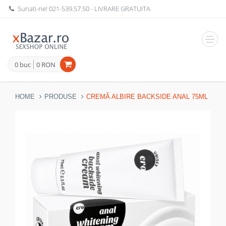
Sunati-ne!
021-539.57.50
- LIVRARE GRATUITA
Navig
0 buc
0 RON
HOME
PRODUSE
CREMĂ ALBIRE BACKSIDE ANAL 75ML