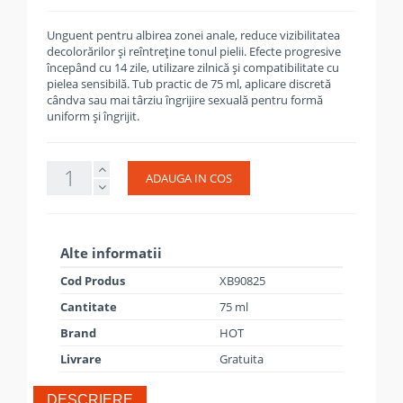
Unguent pentru albirea zonei anale, reduce vizibilitatea
decolorărilor și reîntreține tonul pielii. Efecte progresive
începând cu 14 zile, utilizare zilnică și compatibilitate cu
pielea sensibilă. Tub practic de 75 ml, aplicare discretă
cândva sau mai târziu îngrijire sexuală pentru formă
uniform și îngrijit.
ADAUGA IN COS
Alte informatii
Cod Produs
XB90825
Cantitate
75 ml
Brand
HOT
Livrare
Gratuita
DESCRIERE