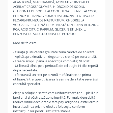
ALANTOINĂ, NIACINAMIDĂ, ACRILATE/C10-30 ALCHIL
ACRILAT CROSSPOLYMER, HIDROXID DE SODIU,
GLUCONAT DE SODIU, ALCOOL DENAT, BENZIL ALCOOL,
PHENOXYETHANOL, SODIU HIALURONAT, EXTRACT DE
FLOARE/FRUNZĂ DE NASTURTIUM, CHLORELLA
VULGARIS/PROTEINĂ FERMENTATĂ DIN LUPIN ALB, ZINC
PCA, ACID CITRIC, PARFUM, GLICERIN ETILHEXIL,
BENZOAT DE SODIU, SORBAT DE POTASIU
Mod de folosire:
- Curăță și usucă fără greutate zona cândva de aplicare.
- Aplică aproximativ un degetar de cremă pe zona anală.
- Freacă simplu până la absorbție completă; NU clăti.
- Utilizează zilnic pe o perioadă de cel puțin 14 zile; repetă
după necesitate.
- Efectuează un test pe o zonă mică înainte de prima
utilizare; întrerupe utilizarea la semne de iritație severă și
consultă specialist.
Alege o soluție discretă care uniformizează tonul pielii din
jurul anal și păstrează zona îngrijită. Formula deosebită
reduce vizibil decolorările fără pași adiționali, astfel elimini
incertitudinea privind efectul; folosește conform
instrucțiunilor pentru rezultate stabile.