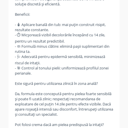
soluție discretă și eficientă.
Beneficii:
- 🧴 Aplicare banală din tub: mai puțin construit risipit,
rezultate constante.
- ⏱️ Micșorează vizibil decolorările începând cu 14 zile,
pentru un rezultat predictibil.
- 🧼 Formulă minus clătire: elimină pașii suplimentari din
rutina ta.
- 🩺 Adecvată pentru epidermă sensibilă, minimizează
riscul de iritații.
- 🎯 Control al tonului pielii: uniformizează profilul zonei
perianale.
Este sigură pentru utilizarea zilnică în zona anală?
Da, formula este concepută pentru pielea foarte sensibilă
și poate fi uzată zilnic; respectați recomandarea de
exploatare de cel puțin 14 zile pentru efecte vizibile. Dacă
apare roșeață intensă sau disconfort, întrerupeți utilizarea
și consultați un specialist.
Pot folosi crema dacă am pielea predispusă la iritații?