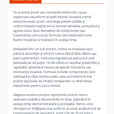
Te-ai evitat priviri sau momente intime din cauza
aspectului neuniform al pielii intime? Această cremă
intervine exact acolo: restrânge petele vizibile și
uniformizează treptat tonul dermei sensibile, excluzând a
agresa zona. Spre deosebire de soluții brute sau
tratamente care usucă, formula este destinată zonei
foarte receptive și hrănește în același timp.
Ambalată într-un tub practic, crema se masează ușor
până la absorbție și intră în rutina zilnică fără clătire sau
pași suplimentari. Folosirea regulată pe parcursul unei
perioade de cel puțin 14 zile oferă un rezultat predictibil și
repetabil, eliminând nevoia de aplicări frecvente sau
intervenții invazive. Formula include componente care
calmează și refac bariera pielii, ceea ce înseamnă mai
puține episoade de iritație comparativ cu alternative
nepotrivite pentru zona intimă.
Alegerea acestui produs reprezintă control: vezi o
reducere vizibilă a decolorărilor în timp, păstrând în
același timp dermă hidratată și protejată. Pentru cine
râvnește un înfățișare mai uniform al zonei anale privat de
compromisuri de siguranță, acest tub de 75 ml este o