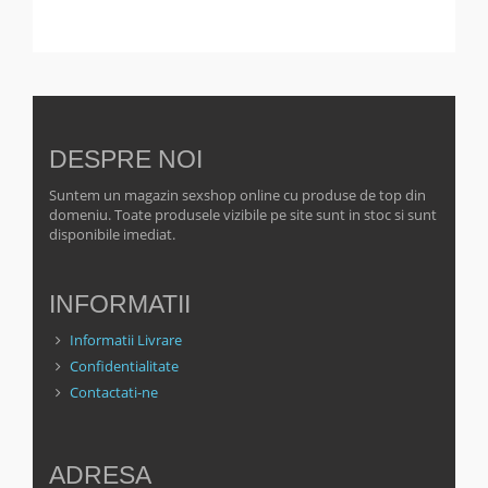
DESPRE NOI
Suntem un magazin sexshop online cu produse de top din
domeniu. Toate produsele vizibile pe site sunt in stoc si sunt
disponibile imediat.
INFORMATII
Informatii Livrare
Confidentialitate
Contactati-ne
ADRESA