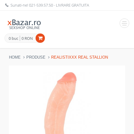
Sunati-ne!
021-539.57.50
- LIVRARE GRATUITA
Navig
0 buc
0 RON
HOME
PRODUSE
REALISTIXXX REAL STALLION