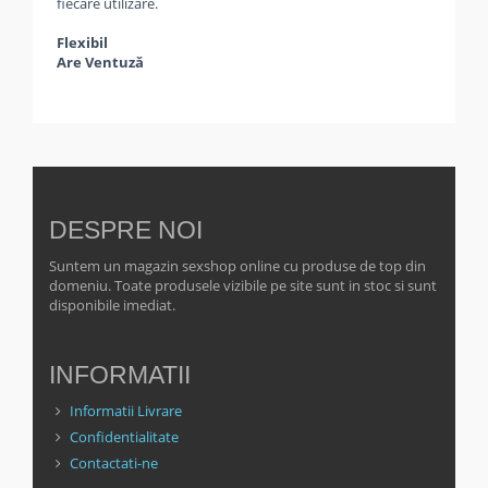
fiecare utilizare.
Flexibil
Are Ventuză
DESPRE NOI
Suntem un magazin sexshop online cu produse de top din
domeniu. Toate produsele vizibile pe site sunt in stoc si sunt
disponibile imediat.
INFORMATII
Informatii Livrare
Confidentialitate
Contactati-ne