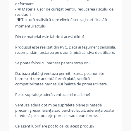
deformare
- 🧼 Material ușor de curățat pentru reducerea riscului de
reziduuri
- 🛡️ Textură realistică care elimină senzația artificială în
momentul actului
Din ce material este fabricat acest dildo?
Produsul este realizat din PVC. Dacă ai tegument sensibilă,
recomandăm testarea pe o zonă mică cândva de utilizare.
Se poate folosi cu harness pentru strap on?
Da, baza plată și ventuza permit fixarea pe anumite
harnesuri care acceptă formă plată; verifică
compatibilitatea harnesului înainte de prima utilizare.
Pe ce suprafețe aderă ventuza cel mai bine?
Ventuza aderă optim pe suprafețe plane și netede
precum gresie, faianță sau parchet lăcuit; aderența poate
fi redusă pe suprafețe poroase sau neuniforme.
Ce agent lubrifiere pot folosi cu acest produs?