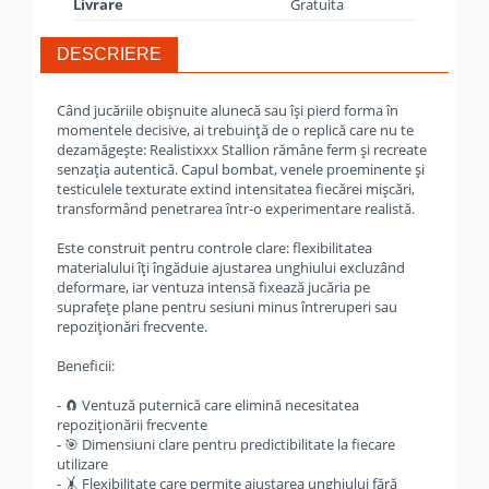
Livrare
Gratuita
DESCRIERE
Când jucăriile obișnuite alunecă sau își pierd forma în
momentele decisive, ai trebuință de o replică care nu te
dezamăgește: Realistixxx Stallion rămâne ferm și recreate
senzația autentică. Capul bombat, venele proeminente și
testiculele texturate extind intensitatea fiecărei mișcări,
transformând penetrarea într‑o experimentare realistă.
Este construit pentru controle clare: flexibilitatea
materialului îți îngăduie ajustarea unghiului excluzând
deformare, iar ventuza intensă fixează jucăria pe
suprafețe plane pentru sesiuni minus întreruperi sau
repoziționări frecvente.
Beneficii:
- 🧲 Ventuză puternică care elimină necesitatea
repoziționării frecvente
- 🎯 Dimensiuni clare pentru predictibilitate la fiecare
utilizare
- 🤸 Flexibilitate care permite ajustarea unghiului fără