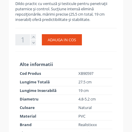
Dildo practic cu ventuză și testicule pentru penetrații
puternice și control. Sucțiune intensă elimină
repoziționările, mărimi precise (25,5 cm total, 19 cm
inserabil) oferă predictibilitate și stabilitate.
ADAUGA IN COS
Alte informatii
Cod Produs
XB90597
Lungime Totală
27.5 cm
Lungime Inserabilă
19 cm
Diametru
4.8-5.2 cm
Culoare
Natural
Material
PVC
Brand
Realistixxx