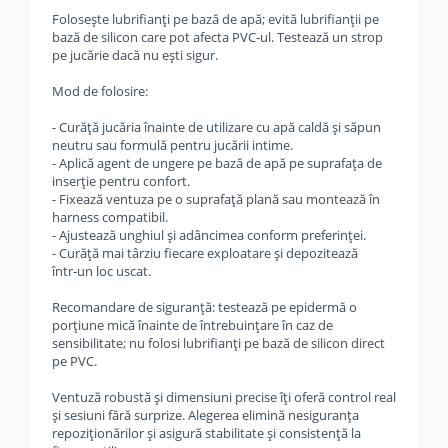
Folosește lubrifianți pe bază de apă; evită lubrifianții pe
bază de silicon care pot afecta PVC‑ul. Testează un strop
pe jucărie dacă nu ești sigur.
Mod de folosire:
- Curăță jucăria înainte de utilizare cu apă caldă și săpun
neutru sau formulă pentru jucării intime.
- Aplică agent de ungere pe bază de apă pe suprafața de
inserție pentru confort.
- Fixează ventuza pe o suprafață plană sau montează în
harness compatibil.
- Ajustează unghiul și adâncimea conform preferinței.
- Curăță mai târziu fiecare exploatare și depozitează
într‑un loc uscat.
Recomandare de siguranță: testează pe epidermă o
porțiune mică înainte de întrebuințare în caz de
sensibilitate; nu folosi lubrifianți pe bază de silicon direct
pe PVC.
Ventuză robustă și dimensiuni precise îți oferă control real
și sesiuni fără surprize. Alegerea elimină nesiguranța
repoziționărilor și asigură stabilitate și consistență la