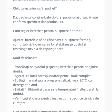
Chilotul este inclus în pachet?
Da, pachetul conține babydolul și panty-ul asortat, livrate
conform specificațiilor produsului.
Cum reglez bretelele pentru susținere optimă?
Ajustați bretelele până când simțiți susținere fermă și
confortabilă; încrucișarea lor stabilizează bustul și
restrânge nevoia de repoziționare.
Mod de folosire:
- Îmbrăcați babydolul și ajustați bretelele pentru sprijinire
dorită.
- Așezați chilotul corespunzător pentru look complet.
- Spălați manual sau la program delicat, max. 30°C, cu
detergent blând.
- Evitați înălbitorii și uscarea la temperaturi înalte; uscați la
umbră.
- Verificați eticheta pentru instrucțiuni specifice cândva de
curățare.
Susținere stabilă și impact vizual imediat — alegerea care