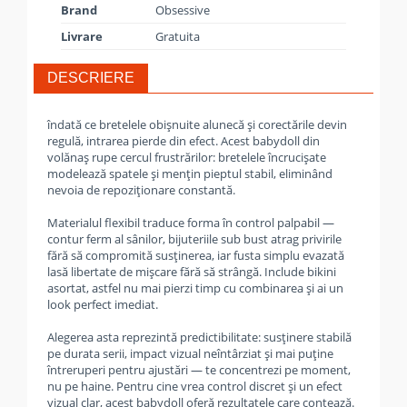
Brand
Obsessive
Livrare
Gratuita
DESCRIERE
îndată ce bretelele obișnuite alunecă și corectările devin
regulă, intrarea pierde din efect. Acest babydoll din
volănaș rupe cercul frustrărilor: bretelele încrucișate
modelează spatele și mențin pieptul stabil, eliminând
nevoia de repoziționare constantă.
Materialul flexibil traduce forma în control palpabil —
contur ferm al sânilor, bijuteriile sub bust atrag privirile
fără să compromită susținerea, iar fusta simplu evazată
lasă libertate de mișcare fără să strângă. Include bikini
asortat, astfel nu mai pierzi timp cu combinarea și ai un
look perfect imediat.
Alegerea asta reprezintă predictibilitate: susținere stabilă
pe durata serii, impact vizual neîntârziat și mai puține
întreruperi pentru ajustări — te concentrezi pe moment,
nu pe haine. Pentru cine vrea control discret și un efect
vizual clar, acest babydoll oferă rezultatele care contează.