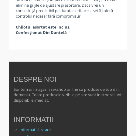
elimină grijile de ajustare și asortare. Dacă vrei un
consecință predictibil pe durata serii, acest set îți oferă
controlul necesar fără compromisuri.
Chilotul asortat este inclus.
Confecționat Din Dantelă
DESPRE NOI
Suntem un magazin sexshop online cu produse de top din
domeniu. Toate produsele vizibile pe site sunt in stoc si sunt
disponibile imediat.
INFORMATII
Informatii Livrare