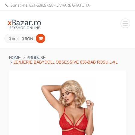
Sunati-ne!
021-539.57.50
- LIVRARE GRATUITA
Navig
0 buc
0 RON
HOME
PRODUSE
LENJERIE BABYDOLL OBSESSIVE 838-BAB ROȘU L-XL