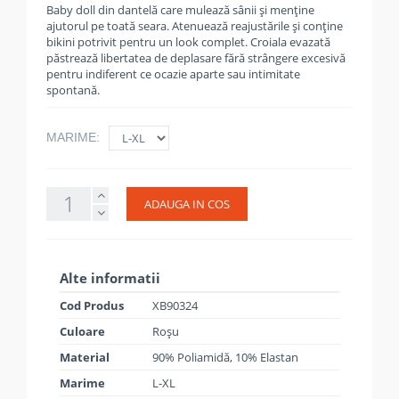
Baby doll din dantelă care mulează sânii și menține
ajutorul pe toată seara. Atenuează reajustările și conține
bikini potrivit pentru un look complet. Croiala evazată
păstrează libertatea de deplasare fără strângere excesivă
pentru indiferent ce ocazie aparte sau intimitate
spontană.
MARIME:
ADAUGA IN COS
Alte informatii
Cod Produs
XB90324
Culoare
Roșu
Material
90% Poliamidă, 10% Elastan
Marime
L-XL