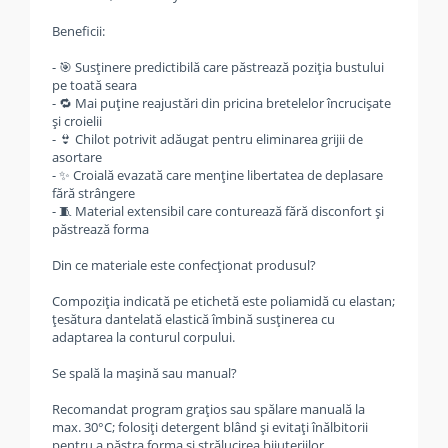
Beneficii:
- 🎯 Susținere predictibilă care păstrează poziția bustului
pe toată seara
- 🔁 Mai puține reajustări din pricina bretelelor încrucișate
și croielii
- 👙 Chilot potrivit adăugat pentru eliminarea grijii de
asortare
- ✨ Croială evazată care menține libertatea de deplasare
fără strângere
- 🧵 Material extensibil care conturează fără disconfort și
păstrează forma
Din ce materiale este confecționat produsul?
Compoziția indicată pe etichetă este poliamidă cu elastan;
țesătura dantelată elastică îmbină susținerea cu
adaptarea la conturul corpului.
Se spală la mașină sau manual?
Recomandat program grațios sau spălare manuală la
max. 30°C; folosiți detergent blând și evitați înălbitorii
pentru a păstra forma și strălucirea bijuteriilor.