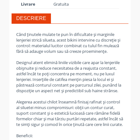
Livrare
Gratuita
DESCRIERE
Când ținutele mulate te pun în dificultate și marginile
lenjeriei strică silueta, acest bikini intervine cu discreție și
control: materialul lucitor combinat cu tulul fin mulează
fără să adauge volum sau să creeze proeminențe.
Designul atent elimină liniile vizibile care apar la lenjeriile
obișnuite și reduce necesitatea de a reajusta constant,
astfel încât te poți concentra pe moment, nu pe luxul
lenjeriei. Inserțiile de catifea mențin piesa la locul ei și
păstrează conturul constant pe parcursul zilei, punând la
dispoziție un aspect net și predictibil sub haine strânse.
Alegerea acestui chilot înseamnă finisaj rafinat și control
al siluetei minus compromisuri: obții un contur curat,
suport constant și o estetică lucioasă care rămâne fidelă
formelor chiar și mai târziu purtări repetate, astfel încât să
te simți sigur și comod în orice ținută care cere linii curate.
Beneficii: