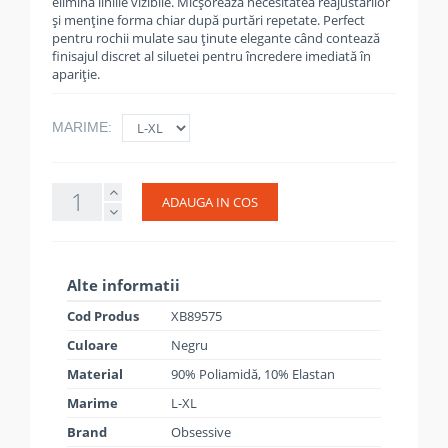
elimină liniile vizibile. Micșorează necesitatea reajustărilor
și menține forma chiar după purtări repetate. Perfect
pentru rochii mulate sau ținute elegante când contează
finisajul discret al siluetei pentru încredere imediată în
apariție.
MARIME:
ADAUGA IN COS
Alte informatii
Cod Produs
XB89575
Culoare
Negru
Material
90% Poliamidă, 10% Elastan
Marime
L-XL
Brand
Obsessive