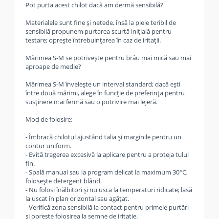
Pot purta acest chilot dacă am dermă sensibilă?
Materialele sunt fine și netede, însă la piele teribil de
sensibilă propunem purtarea scurtă inițială pentru
testare; oprește întrebuințarea în caz de iritații.
Mărimea S-M se potrivește pentru brâu mai mică sau mai
aproape de medie?
Mărimea S-M învelește un interval standard; dacă ești
între două mărimi, alege în funcție de preferința pentru
susținere mai fermă sau o potrivire mai lejeră.
Mod de folosire:
- Îmbracă chilotul ajustând talia și marginile pentru un
contur uniform.
- Evită tragerea excesivă la aplicare pentru a proteja tulul
fin.
- Spală manual sau la program delicat la maximum 30°C,
folosește detergent blând.
- Nu folosi înălbitori și nu usca la temperaturi ridicate; lasă
la uscat în plan orizontal sau agățat.
- Verifică zona sensibilă la contact pentru primele purtări
și oprește folosirea la semne de iritație.