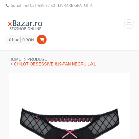
Sunati-ne!
021-539.57.50
- LIVRARE GRATUITA
Navig
0 buc
0 RON
HOME
PRODUSE
CHILOT OBSESSIVE 819-PAN NEGRU L-XL