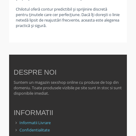
Chilotul oferă contur predictibil și sprijinire discretă
pentru ținutele care cer perfecțiune. Dacă îți dorești o linie
netedă lipsit de reajustări frecvente, aceasta este alegerea
practică și sigură.
DESPRE NOI
Suntem un magazin sexshop online cu produse de top din
domeniu. Toate produsele vizibile pe site sunt in stoc si sunt
disponibile imediat.
INFORMATII
Informatii Livrare
Confidentialitate