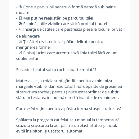
- 🎯 Contur previzibil pentru o formă netedă sub haine
mulate
- 🧾 Mai puține reajustări pe parcursul zilei
- 🚫 Elimină liniile vizibile care strică profilul ținutei
- 🪡 Inserții de catifea care păstrează piesa la locul ei privat
de alunecare
- 🧼 Țesături rezistente la spălări delicate pentru
menținerea formei
- 📐 Finisaj lucios care accentuează linia taliei fără volum
suplimentar
Se vede chilotul sub o rochie foarte mulată?
Materialele și croiala sunt gândite pentru a minimiza
marginile vizibile, dar rezultatul final depinde de grosimea
și structura rochiei; pentru ținute extraordinar de subțiri
sfătuim testarea în lumină directă înainte de eveniment.
Cum se întreține pentru a păstra forma și aspectul lucios?
Spălarea la program catifelat sau manual la temperatură
scăzută și uscarea la aer păstrează elasticitatea și luciul;
evită înălbitorii și uscătorul automat.