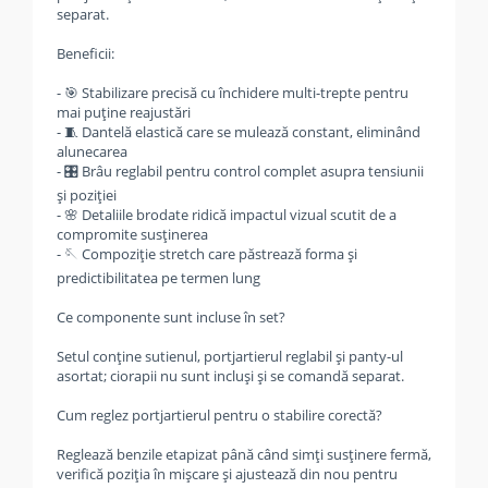
separat.
Beneficii:
- 🎯 Stabilizare precisă cu închidere multi-trepte pentru
mai puține reajustări
- 🧵 Dantelă elastică care se mulează constant, eliminând
alunecarea
- 🎛️ Brâu reglabil pentru control complet asupra tensiunii
și poziției
- 🌸 Detaliile brodate ridică impactul vizual scutit de a
compromite susținerea
- 🪡 Compoziție stretch care păstrează forma și
predictibilitatea pe termen lung
Ce componente sunt incluse în set?
Setul conține sutienul, portjartierul reglabil și panty-ul
asortat; ciorapii nu sunt incluși și se comandă separat.
Cum reglez portjartierul pentru o stabilire corectă?
Reglează benzile etapizat până când simți susținere fermă,
verifică poziția în mișcare și ajustează din nou pentru