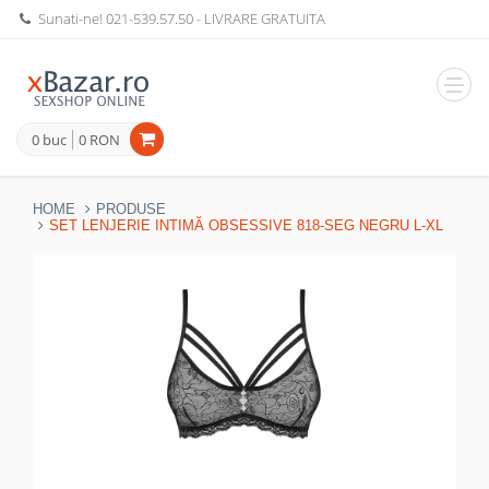
Sunati-ne!
021-539.57.50
- LIVRARE GRATUITA
Navig
0 buc
0 RON
HOME
PRODUSE
SET LENJERIE INTIMĂ OBSESSIVE 818-SEG NEGRU L-XL