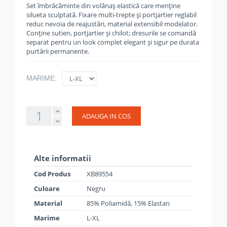
Set îmbrăcăminte din volănaș elastică care menține
silueta sculptată. Fixare multi-trepte și portjartier reglabil
reduc nevoia de reajustări, material extensibil modelator.
Conține sutien, portjartier și chilot; dresurile se comandă
separat pentru un look complet elegant și sigur pe durata
purtării permanente.
MARIME:
ADAUGA IN COS
Alte informatii
Cod Produs
XB89554
Culoare
Negru
Material
85% Poliamidă, 15% Elastan
Marime
L-XL