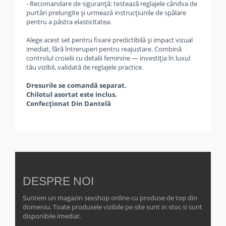
- Recomandare de siguranță: testează reglajele cândva de
purtări prelungite și urmează instrucțiunile de spălare
pentru a păstra elasticitatea.
Alege acest set pentru fixare predictibilă și impact vizual
imediat, fără întreruperi pentru reajustare. Combină
controlul croielii cu detalii feminine — investiția în luxul
tău vizibil, validată de reglajele practice.
Dresurile se comandă separat.
Chilotul asortat este inclus.
Confecționat Din Dantelă
DESPRE NOI
Suntem un magazin sexshop online cu produse de top din
domeniu. Toate produsele vizibile pe site sunt in stoc si sunt
disponibile imediat.