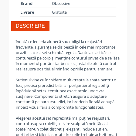
Brand
Obsessive
Livrare
Gratuita
DESCRIERE
îndată ce lenjeria alunecă sau obligă la reajustări
frecvente, siguranța se disipează în cele mai importante
ocazii — acest set schimbă regula. Dantela elastică se
conturează pe corp și menține conturul privat de a se lăsa
în momentul purtării, iar benzile ajustabile oferă control
real asupra poziției, eliminând opririle pentru aranjare.
Sutienul vine cu închidere multi-trepte la spate pentru o
fixaj precisă și predictibilă, iar portjartierul reglabil îți
îngăduie să setezi tensiunea exact acolo unde vrei
susținere. Componentă stretch asigură o adaptare
constantă pe parcursul zilei, iar broderia florală adaugă
impact vizual fără a compromite funcționalitatea.
Alegerea acestui set reprezintă mai puține reajustări,
control asupra croielii și o ivire sculptată neîntârziat —
toate într-un colet discret și elegant. Include sutien,
portjartier și bikini asortat; dresurile trebuie achiziționați