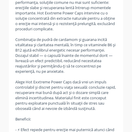
performanța, soluțiile comune nu mai sunt suficiente:
erecțiile slabe și recuperarea lentă întrerup momentele
importante. Hot Exxtreme Power Caps intervine cu o
soluție concentrată din extracte naturale pentru a obține
o erecție mai intensă și o rezistență prelungită, excluzând
proceduri complicate.
Combinația de pudră de cardamom și guarana incită
vitalitatea și claritatea mentală, în timp ce vitaminele B6 și
B12 ajută echilibrul energetic necesar performanței.
Dozajul stabil — o capsulă înainte de momentul dorit —
livrează un efect predictibil, reducând necesitatea
reajustărilor și permițându-ți să te concentrezi pe
experiență, nu pe anxietate.
Alege Hot Exxtreme Power Caps dacă vrei un impuls
controlabil și discret pentru viața sexuală: concluzie rapid,
recuperare mai bună după act și o dozare simplă care
elimină incertitudinea. Materialul finit este conceput
pentru exploatare punctuală în situații de stres sau
oboseală când ai nevoie de izbândă susținută.
Beneficii:
- ⚡ Efect repede pentru erecție mai puternică atunci când