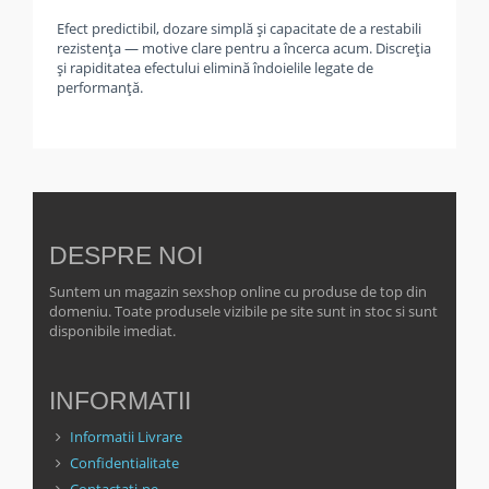
Efect predictibil, dozare simplă și capacitate de a restabili
rezistența — motive clare pentru a încerca acum. Discreția
și rapiditatea efectului elimină îndoielile legate de
performanță.
DESPRE NOI
Suntem un magazin sexshop online cu produse de top din
domeniu. Toate produsele vizibile pe site sunt in stoc si sunt
disponibile imediat.
INFORMATII
Informatii Livrare
Confidentialitate