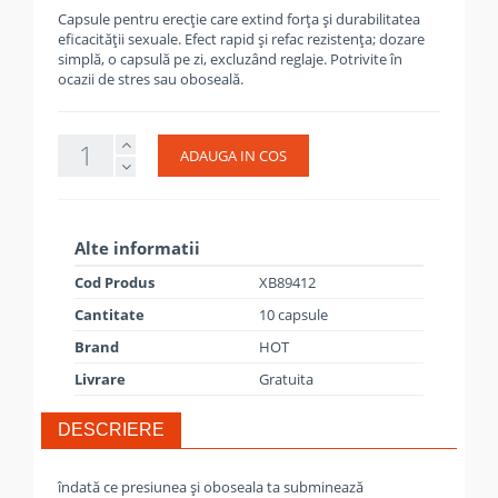
Capsule pentru erecție care extind forța și durabilitatea
eficacității sexuale. Efect rapid și refac rezistența; dozare
simplă, o capsulă pe zi, excluzând reglaje. Potrivite în
ocazii de stres sau oboseală.
ADAUGA IN COS
Alte informatii
Cod Produs
XB89412
Cantitate
10 capsule
Brand
HOT
Livrare
Gratuita
DESCRIERE
îndată ce presiunea și oboseala ta subminează