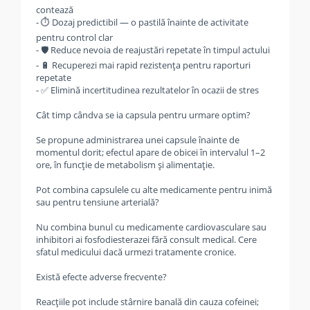
contează
- ⏱️ Dozaj predictibil — o pastilă înainte de activitate
pentru control clar
- 🛡️ Reduce nevoia de reajustări repetate în timpul actului
- 🔋 Recuperezi mai rapid rezistența pentru raporturi
repetate
- ✅ Elimină incertitudinea rezultatelor în ocazii de stres
Cât timp cândva se ia capsula pentru urmare optim?
Se propune administrarea unei capsule înainte de
momentul dorit; efectul apare de obicei în intervalul 1–2
ore, în funcție de metabolism și alimentație.
Pot combina capsulele cu alte medicamente pentru inimă
sau pentru tensiune arterială?
Nu combina bunul cu medicamente cardiovasculare sau
inhibitori ai fosfodiesterazei fără consult medical. Cere
sfatul medicului dacă urmezi tratamente cronice.
Există efecte adverse frecvente?
Reacțiile pot include stârnire banală din cauza cofeinei;