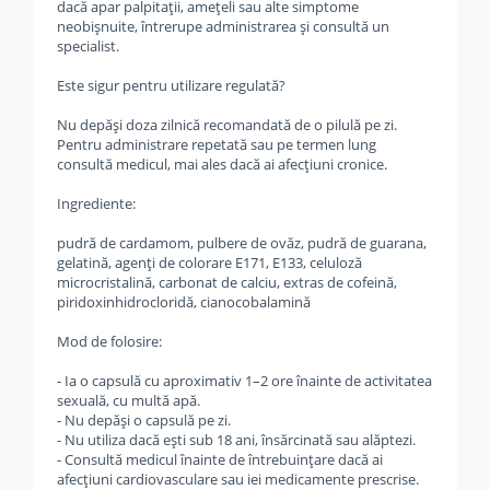
dacă apar palpitații, amețeli sau alte simptome
neobișnuite, întrerupe administrarea și consultă un
specialist.
Este sigur pentru utilizare regulată?
Nu depăși doza zilnică recomandată de o pilulă pe zi.
Pentru administrare repetată sau pe termen lung
consultă medicul, mai ales dacă ai afecțiuni cronice.
Ingrediente:
pudră de cardamom, pulbere de ovăz, pudră de guarana,
gelatină, agenți de colorare E171, E133, celuloză
microcristalină, carbonat de calciu, extras de cofeină,
piridoxinhidrocloridă, cianocobalamină
Mod de folosire:
- Ia o capsulă cu aproximativ 1–2 ore înainte de activitatea
sexuală, cu multă apă.
- Nu depăși o capsulă pe zi.
- Nu utiliza dacă ești sub 18 ani, însărcinată sau alăptezi.
- Consultă medicul înainte de întrebuințare dacă ai
afecțiuni cardiovasculare sau iei medicamente prescrise.