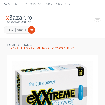
Sunati-ne!
021-539.57.50
- LIVRARE GRATUITA
Navig
0 buc
0 RON
HOME
PRODUSE
PASTILE EXXTREME POWER CAPS 10BUC