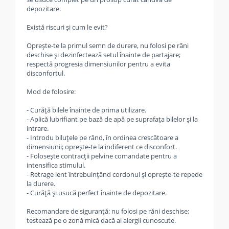
depozitare.
Există riscuri și cum le evit?
Oprește-te la primul semn de durere, nu folosi pe răni
deschise și dezinfectează setul înainte de partajare;
respectă progresia dimensiunilor pentru a evita
disconfortul.
Mod de folosire:
- Curăță bilele înainte de prima utilizare.
- Aplică lubrifiant pe bază de apă pe suprafața bilelor și la
intrare.
- Introdu biluțele pe rând, în ordinea crescătoare a
dimensiunii; oprește-te la indiferent ce disconfort.
- Folosește contracții pelvine comandate pentru a
intensifica stimulul.
- Retrage lent întrebuințând cordonul și oprește-te repede
la durere.
- Curăță și usucă perfect înainte de depozitare.
Recomandare de siguranță: nu folosi pe răni deschise;
testează pe o zonă mică dacă ai alergii cunoscute.