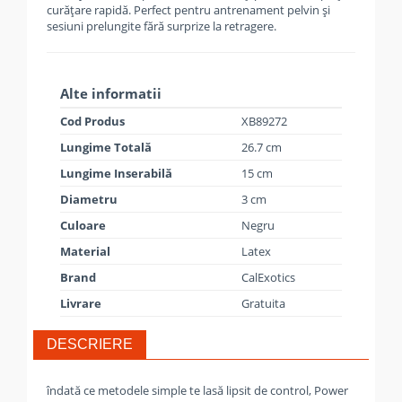
curățare rapidă. Perfect pentru antrenament pelvin și
sesiuni prelungite fără surprize la retragere.
Alte informatii
Cod Produs
XB89272
Lungime Totală
26.7 cm
Lungime Inserabilă
15 cm
Diametru
3 cm
Culoare
Negru
Material
Latex
Brand
CalExotics
Livrare
Gratuita
DESCRIERE
îndată ce metodele simple te lasă lipsit de control, Power