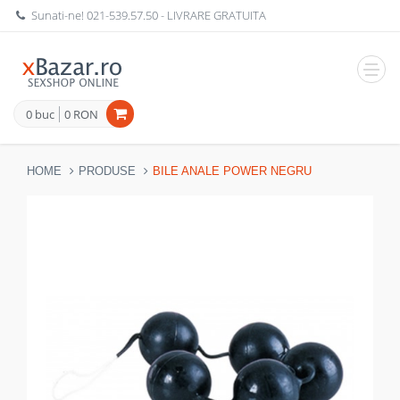
Sunati-ne!
021-539.57.50
- LIVRARE GRATUITA
Navig
0 buc
0 RON
HOME
PRODUSE
BILE ANALE POWER NEGRU