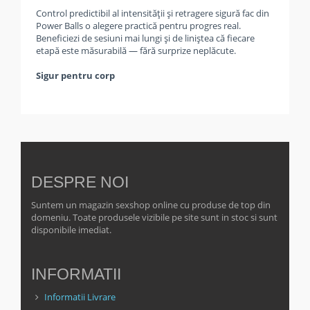
Control predictibil al intensității și retragere sigură fac din
Power Balls o alegere practică pentru progres real.
Beneficiezi de sesiuni mai lungi și de liniștea că fiecare
etapă este măsurabilă — fără surprize neplăcute.
Sigur pentru corp
DESPRE NOI
Suntem un magazin sexshop online cu produse de top din
domeniu. Toate produsele vizibile pe site sunt in stoc si sunt
disponibile imediat.
INFORMATII
Informatii Livrare