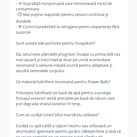
- 🧼 Suprafață nonporoasă care minimizează riscul de
contaminare
- ⏱️ Mai puține reajustări pentru sesiuni continue și
durabile
- 🎯 Control predictibil la retragere pentru experiențe fără
surprize
Sunt aceste bile potrivite pentru începători?
Da, setul este plămădit progresiv: începe cu prima bilă cea
mai ușoară și treci treptat doar pe urmă acomodare;
recomand o sesiune inițială scurtă pentru adaptare și
ascultă semnalele corpului.
Ce material lubrifiere recomand pentru Power Balls?
Folosește lubrifianți pe bază de apă pentru a proteja
finisajul exterior; evită articolele pe bază de silicon care
pot degrada stratul exterior în timp.
Cum se curăță corect kitul mai târziu utilizare?
Curăță cu apă caldă și săpun neutru sau utilizează un
atomizator igienizant pentru jucării, clătește bine și lasă să
se usuce complet pe un prosop curat cândva de