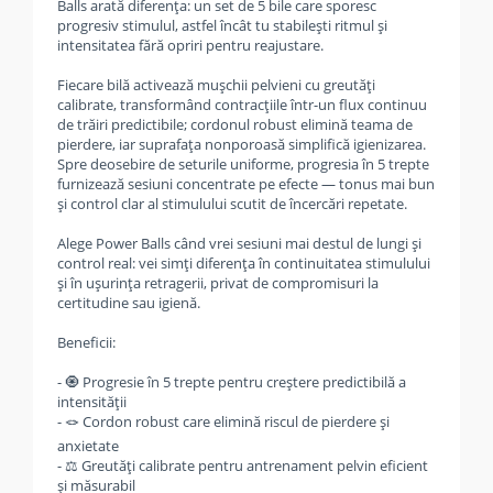
Balls arată diferența: un set de 5 bile care sporesc
progresiv stimulul, astfel încât tu stabilești ritmul și
intensitatea fără opriri pentru reajustare.
Fiecare bilă activează mușchii pelvieni cu greutăți
calibrate, transformând contracțiile într-un flux continuu
de trăiri predictibile; cordonul robust elimină teama de
pierdere, iar suprafața nonporoasă simplifică igienizarea.
Spre deosebire de seturile uniforme, progresia în 5 trepte
furnizează sesiuni concentrate pe efecte — tonus mai bun
și control clar al stimulului scutit de încercări repetate.
Alege Power Balls când vrei sesiuni mai destul de lungi și
control real: vei simți diferența în continuitatea stimulului
și în ușurința retragerii, privat de compromisuri la
certitudine sau igienă.
Beneficii:
- 🧿 Progresie în 5 trepte pentru creștere predictibilă a
intensității
- 🪢 Cordon robust care elimină riscul de pierdere și
anxietate
- ⚖️ Greutăți calibrate pentru antrenament pelvin eficient
și măsurabil