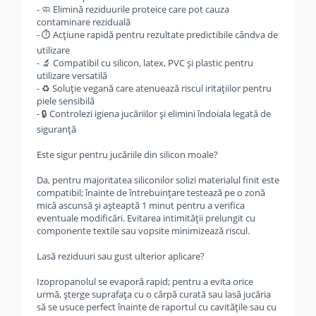
- 🧼 Elimină reziduurile proteice care pot cauza
contaminare reziduală
- ⏱️ Acțiune rapidă pentru rezultate predictibile cândva de
utilizare
- 🔬 Compatibil cu silicon, latex, PVC și plastic pentru
utilizare versatilă
- ♻️ Soluție vegană care atenuează riscul iritațiilor pentru
piele sensibilă
- 🔒 Controlezi igiena jucăriilor și elimini îndoiala legată de
siguranță
Este sigur pentru jucăriile din silicon moale?
Da, pentru majoritatea siliconilor solizi materialul finit este
compatibil; înainte de întrebuințare testează pe o zonă
mică ascunsă și așteaptă 1 minut pentru a verifica
eventuale modificări. Evitarea intimității prelungit cu
componente textile sau vopsite minimizează riscul.
Lasă reziduuri sau gust ulterior aplicare?
Izopropanolul se evaporă rapid; pentru a evita orice
urmă, șterge suprafața cu o cârpă curată sau lasă jucăria
să se usuce perfect înainte de raportul cu cavitățile sau cu