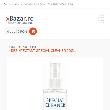
Sunati-ne!
021-539.57.50
- LIVRARE GRATUITA
Navig
0 buc
0 RON
HOME
PRODUSE
DEZINFECTANT SPECIAL CLEANER 200ML