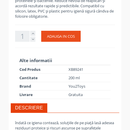
proteinele și bacteriile. Reduce nevoia de reaplicări și
acordă rezultate rapide și predictibile. Compatibil cu
silicon, latex, PVC și plastic pentru igienă sigură cândva de
folosire obligatorie.
ADAUGA IN COS
Alte informatii
Cod Produs
XB89241
Cantitate
200 ml
Brand
You2Toys
Livrare
Gratuita
DESCRIERE
îndată ce igiena contează, soluțiile de pe piață lasă adesea
reziduuri proteice și riscuri ascunse pe suprafețele