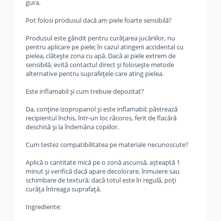
gura.
Pot folosi produsul dacă am piele foarte sensibilă?
Produsul este gândit pentru curățarea jucăriilor, nu
pentru aplicare pe piele; în cazul atingerii accidental cu
pielea, clătește zona cu apă. Dacă ai piele extrem de
sensibilă, evită contactul direct și folosește metode
alternative pentru suprafețele care ating pielea.
Este inflamabil și cum trebuie depozitat?
Da, conține izopropanol și este inflamabil; păstrează
recipientul închis, într-un loc răcoros, ferit de flacără
deschisă și la îndemâna copiilor.
Cum testez compatibilitatea pe materiale necunoscute?
Aplică o cantitate mică pe o zonă ascunsă, așteaptă 1
minut și verifică dacă apare decolorare, înmuiere sau
schimbare de textură; dacă totul este în regulă, poți
curăța întreaga suprafață.
Ingrediente: