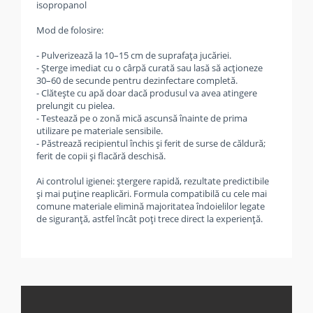
isopropanol
Mod de folosire:
- Pulverizează la 10–15 cm de suprafața jucăriei.
- Șterge imediat cu o cârpă curată sau lasă să acționeze
30–60 de secunde pentru dezinfectare completă.
- Clătește cu apă doar dacă produsul va avea atingere
prelungit cu pielea.
- Testează pe o zonă mică ascunsă înainte de prima
utilizare pe materiale sensibile.
- Păstrează recipientul închis și ferit de surse de căldură;
ferit de copii și flacără deschisă.
Ai controlul igienei: ștergere rapidă, rezultate predictibile
și mai puține reaplicări. Formula compatibilă cu cele mai
comune materiale elimină majoritatea îndoielilor legate
de siguranță, astfel încât poți trece direct la experiență.