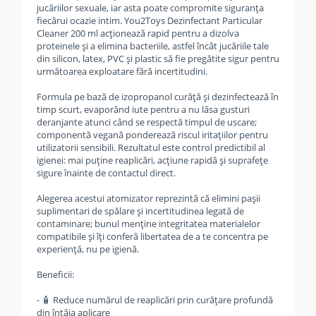
jucăriilor sexuale, iar asta poate compromite siguranța
fiecărui ocazie intim. You2Toys Dezinfectant Particular
Cleaner 200 ml acționează rapid pentru a dizolva
proteinele și a elimina bacteriile, astfel încât jucăriile tale
din silicon, latex, PVC și plastic să fie pregătite sigur pentru
următoarea exploatare fără incertitudini.
Formula pe bază de izopropanol curăță și dezinfectează în
timp scurt, evaporând iute pentru a nu lăsa gusturi
deranjante atunci când se respectă timpul de uscare;
componentă vegană ponderează riscul iritațiilor pentru
utilizatorii sensibili. Rezultatul este control predictibil al
igienei: mai puține reaplicări, acțiune rapidă și suprafețe
sigure înainte de contactul direct.
Alegerea acestui atomizator reprezintă că elimini pașii
suplimentari de spălare și incertitudinea legată de
contaminare; bunul menține integritatea materialelor
compatibile și îți conferă libertatea de a te concentra pe
experiență, nu pe igienă.
Beneficii:
- 🧴 Reduce numărul de reaplicări prin curățare profundă
din întâia aplicare