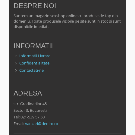
DESPRE NOI
Suntem un magazin sexshop online cu produse de top din
domeniu. Toate produsele vizibile pe site sunt in stoc si sunt
disponibile imediat.
INFORMATII
Informatii Livrare
Confidentialitate
Contactati-ne
ADRESA
str. Gradinarilor 45
Sector 3, Bucuresti
Tel: 021-539.57.50
Email:
vanzari@deniro.ro