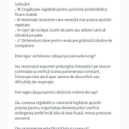
sufocării
- 🎯 Cingătoare reglabilă pentru potrivire predictibilă și
fixare stabilă
- ⚙️ Materiale rezistente care necesită mai puține ajustări
repetate
- 🧼 Ușor de curățat, scutit de pete sau adezivi care să
rămână pe piele
- 📏 Dimensiuni clare pentru evaluare grabnică cândva de
cumpărare
Este sigur să folosesc călușul pe perioade lungi?
Nu recomanzi expuneri prelungite; folosește-l pe sesiuni
controlate și verifică starea partenerului constant.
Întrerupe iute dacă apar semne de disconfort sau
dificultăți de respirație.
Pot regla călușul pentru distincte mărimi de cap?
Da, cureaua reglabilă cu cataramă îngăduie ajustări
precise pentru majoritatea dimensiunilor; verifică
strângerea astfel încât bila să stea fixată, minus presiune
excesivă.
Din ce materiale este făcută bila și cureaua?