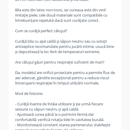
Bila este din latex non‑toxic, iar cureaua este din vinil
imitație piele; cele două materiale sunt compatibile cu
întrebuințare repetată dacă sunt curățate corect.
Cum se curăță perfect călușul?
Curăță bila cu apă caldă și săpun neutru sau cu soluții
antiseptice recomandate pentru jucării intime, usucă bine
și depozitează la loc ferit de temperaturi extreme.
Are călușul găuri pentru respirație suficient de mari?
Da, modelul are orificii proiectate pentru a permite flux de
aer adecvat, gândite excepțional pentru a reduce riscul
întreruperii respirației în timpul utilizării normale.
Mod de folosire:
- Curăță înainte de întâia utilizare și pe urmă fiecare
sesiune cu săpun neutru și apă caldă.
- Ajustează curea până la o potrivire fermă dar
confortabilă; verifică rotația bilei în cavitatea bucală.
- Monitorizează constant starea partenerului; stabilește