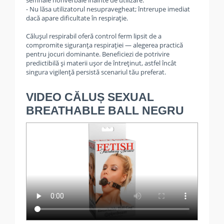
semnale nonverbale înainte de utilizare.
- Nu lăsa utilizatorul nesupravegheat; întrerupe imediat
dacă apare dificultate în respirație.
Călușul respirabil oferă control ferm lipsit de a
compromite siguranța respirației — alegerea practică
pentru jocuri dominante. Beneficiezi de potrivire
predictibilă și materii ușor de întreținut, astfel încât
singura vigilență persistă scenariul tău preferat.
VIDEO CĂLUȘ SEXUAL
BREATHABLE BALL NEGRU