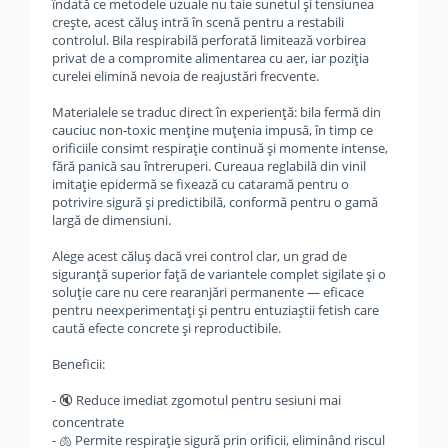
îndată ce metodele uzuale nu taie sunetul și tensiunea
crește, acest căluș intră în scenă pentru a restabili
controlul. Bila respirabilă perforată limitează vorbirea
privat de a compromite alimentarea cu aer, iar poziția
curelei elimină nevoia de reajustări frecvente.
Materialele se traduc direct în experiență: bila fermă din
cauciuc non‑toxic menține muțenia impusă, în timp ce
orificiile consimt respirație continuă și momente intense,
fără panică sau întreruperi. Cureaua reglabilă din vinil
imitație epidermă se fixează cu cataramă pentru o
potrivire sigură și predictibilă, conformă pentru o gamă
largă de dimensiuni.
Alege acest căluș dacă vrei control clar, un grad de
siguranță superior față de variantele complet sigilate și o
soluție care nu cere rearanjări permanente — eficace
pentru neexperimentați și pentru entuziaștii fetish care
caută efecte concrete și reproductibile.
Beneficii:
- 🔇 Reduce imediat zgomotul pentru sesiuni mai
concentrate
- 🫁 Permite respirație sigură prin orificii, eliminând riscul