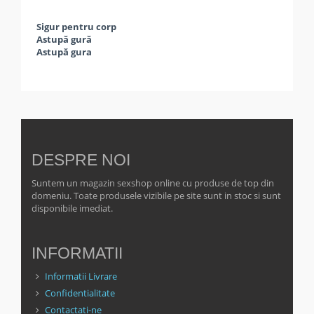
Sigur pentru corp
Astupă gură
Astupă gura
DESPRE NOI
Suntem un magazin sexshop online cu produse de top din
domeniu. Toate produsele vizibile pe site sunt in stoc si sunt
disponibile imediat.
INFORMATII
Informatii Livrare
Confidentialitate
Contactati-ne