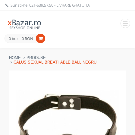
Sunati-ne!
021-539.57.50
- LIVRARE GRATUITA
Navig
0 buc
0 RON
HOME
PRODUSE
CĂLUȘ SEXUAL BREATHABLE BALL NEGRU