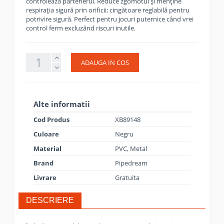
controlează partenerul. Reduce zgomotul și menține
respirația sigură prin orificii; cingătoare reglabilă pentru
potrivire sigură. Perfect pentru jocuri puternice când vrei
control ferm excluzând riscuri inutile.
ADAUGA IN COS
Alte informatii
Cod Produs
XB89148
Culoare
Negru
Material
PVC, Metal
Brand
Pipedream
Livrare
Gratuita
DESCRIERE