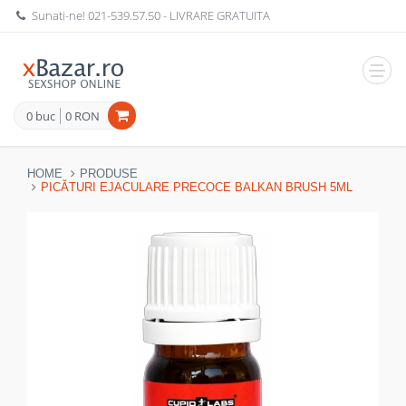
Sunati-ne!
021-539.57.50
- LIVRARE GRATUITA
Navig
0 buc
0 RON
HOME
PRODUSE
PICĂTURI EJACULARE PRECOCE BALKAN BRUSH 5ML