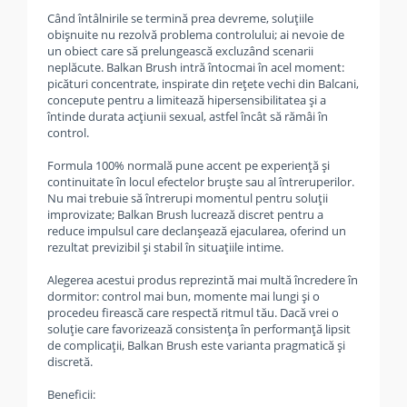
Când întâlnirile se termină prea devreme, soluțiile
obișnuite nu rezolvă problema controlului; ai nevoie de
un obiect care să prelungească excluzând scenarii
neplăcute. Balkan Brush intră întocmai în acel moment:
picături concentrate, inspirate din rețete vechi din Balcani,
concepute pentru a limitează hipersensibilitatea și a
întinde durata acțiunii sexual, astfel încât să rămâi în
control.
Formula 100% normală pune accent pe experiență și
continuitate în locul efectelor bruște sau al întreruperilor.
Nu mai trebuie să întrerupi momentul pentru soluții
improvizate; Balkan Brush lucrează discret pentru a
reduce impulsul care declanșează ejacularea, oferind un
rezultat previzibil și stabil în situațiile intime.
Alegerea acestui produs reprezintă mai multă încredere în
dormitor: control mai bun, momente mai lungi și o
procedeu firească care respectă ritmul tău. Dacă vrei o
soluție care favorizează consistența în performanță lipsit
de complicații, Balkan Brush este varianta pragmatică și
discretă.
Beneficii: