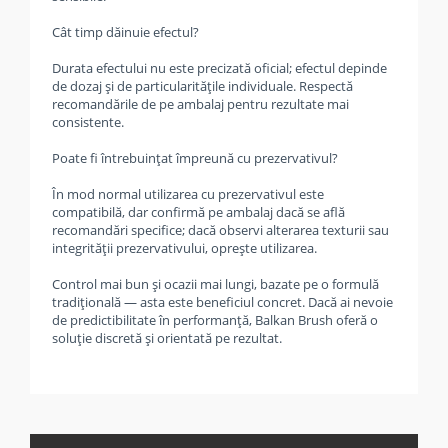
Cât timp dăinuie efectul?
Durata efectului nu este precizată oficial; efectul depinde
de dozaj și de particularitățile individuale. Respectă
recomandările de pe ambalaj pentru rezultate mai
consistente.
Poate fi întrebuințat împreună cu prezervativul?
În mod normal utilizarea cu prezervativul este
compatibilă, dar confirmă pe ambalaj dacă se află
recomandări specifice; dacă observi alterarea texturii sau
integrității prezervativului, oprește utilizarea.
Control mai bun și ocazii mai lungi, bazate pe o formulă
tradițională — asta este beneficiul concret. Dacă ai nevoie
de predictibilitate în performanță, Balkan Brush oferă o
soluție discretă și orientată pe rezultat.