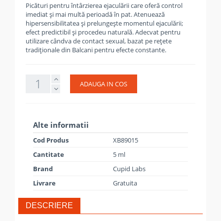
Picături pentru întârzierea ejaculării care oferă control
imediat și mai multă perioadă în pat. Atenuează
hipersensibilitatea și prelungește momentul ejaculării;
efect predictibil și procedeu naturală. Adecvat pentru
utilizare cândva de contact sexual, bazat pe rețete
tradiționale din Balcani pentru efecte constante.
ADAUGA IN COS
Alte informatii
Cod Produs
XB89015
Cantitate
5 ml
Brand
Cupid Labs
Livrare
Gratuita
DESCRIERE