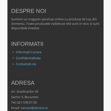
DESPRE NOI
Suntem un magazin sexshop online cu produse de top din
domeniu. Toate produsele vizibile pe site sunt in stoc si sunt
disponibile imediat.
INFORMATII
Informatii Livrare
Confidentialitate
Contactati-ne
ADRESA
str. Gradinarilor 45
Sector 3, Bucuresti
Tel: 021-539.57.50
Email:
vanzari@deniro.ro