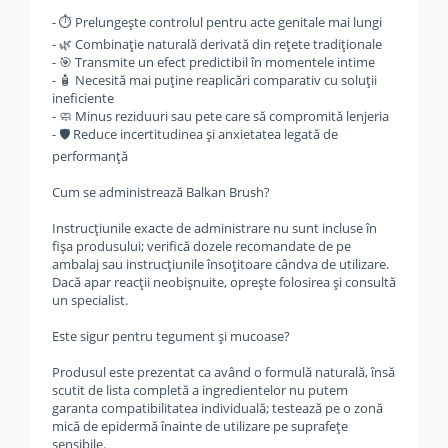
- ⏱️ Prelungește controlul pentru acte genitale mai lungi
- 🌿 Combinație naturală derivată din rețete tradiționale
- 🎯 Transmite un efect predictibil în momentele intime
- 🧴 Necesită mai puține reaplicări comparativ cu soluții
ineficiente
- 🧼 Minus reziduuri sau pete care să compromită lenjeria
- 🛡️ Reduce incertitudinea și anxietatea legată de
performanță
Cum se administrează Balkan Brush?
Instrucțiunile exacte de administrare nu sunt incluse în
fișa produsului; verifică dozele recomandate de pe
ambalaj sau instrucțiunile însoțitoare cândva de utilizare.
Dacă apar reacții neobișnuite, oprește folosirea și consultă
un specialist.
Este sigur pentru tegument și mucoase?
Produsul este prezentat ca având o formulă naturală, însă
scutit de lista completă a ingredientelor nu putem
garanta compatibilitatea individuală; testează pe o zonă
mică de epidermă înainte de utilizare pe suprafețe
sensibile.