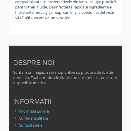
compatibilitate cu prezervativele din latex, soluția practică
pentru trăiri fluide. Dezinfectarea rapidă și ingredientele
hidratante reduc grija reaplicărilor și a petelor, astfel încât
să rămâi concentrat pe senzație.
DESPRE NOI
Suntem un magazin sexshop online cu produse de top din
domeniu. Toate produsele vizibile pe site sunt in stoc si sunt
disponibile imediat.
INFORMATII
Informatii Livrare
Confidentialitate
Contactati-ne