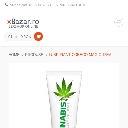
Sunati-ne!
021-539.57.50
- LIVRARE GRATUITA
Navig
0 buc
0 RON
HOME
PRODUSE
LUBRIFIANT COBECO MAGIC 125ML