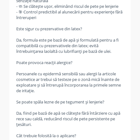
senzație naturală
- 🧼 Se clătește ușor, eliminând riscul de pete pe lenjerie
- 🎯 Control predictibil al alunecării pentru experiențe fără
întreruperi
Este sigur cu prezervative din latex?
Da, formula este pe bază de apă și formulată pentru a fi
compatibilă cu prezervativele din latex; evită
întrebuințarea laolaltă cu lubrifianți pe bază de ulei.
Poate provoca reacții alergice?
Persoanele cu epidermă sensibilă sau alergii la articole
cosmetice ar trebui să testeze pe o zonă mică înainte de
exploatare și să întrerupă încorporarea la primele semne
de iritație.
Se poate spăla lezne de pe tegument și lenjerie?
Da, fiind pe bază de apă se clătește fără întârziere cu apă
rece sau caldă, reducând riscul de pete persistente pe
țesături.
Cât trebuie folosită la o aplicare?