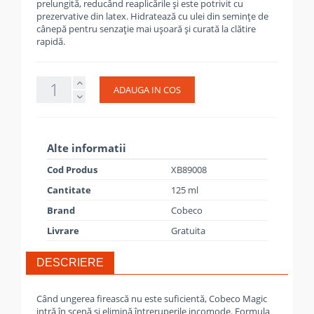
prelungită, reducând reaplicările și este potrivit cu
prezervative din latex. Hidratează cu ulei din semințe de
cânepă pentru senzație mai ușoară și curată la clătire
rapidă.
ADAUGA IN COS
Alte informatii
Cod Produs
XB89008
Cantitate
125 ml
Brand
Cobeco
Livrare
Gratuita
DESCRIERE
Când ungerea firească nu este suficientă, Cobeco Magic
intră în scenă și elimină întreruperile incomode. Formula