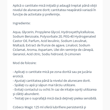
Aplică o cantitate mică inițială și adaugă treptat până obții
nivelul de alunecare dorit; cantitatea neapărată variază în
funcție de activitate și preferințe.
Ingrediente:
Aqua, Glycerin, Propylene Glycol, Hydroxyethylcellulose,
Sodium Benzoate, Polysorbate 20, PEG-40 Hydrogenated
Castor Oil, Parfum, Acid levulinic, Sodium Levulinat,
Maltază, Extract de frunze de agave, Linalool, Sodium
Ciclamat, Aroma, Aspartam, Ulei din semințe de cânepă,
Geraniol, Acid citric, Sodiu hidroxid, D-Limonen
Mod de folosire:
- Aplicați o cantitate mică pe zona dorită sau pe jucăria
erotică.
- Ajustați cantitatea până la nivelul de alunecare dorit.
- Spălați cu apă și săpun mai târziu utilizare.
- Evitați contactul cu ochii; în caz de iritație opriți utilizarea
și clătiți abundent.
- Testați pe o suprafață mică dacă dețineți pielea sensibilă.
Cobeco Magic 125 ml oferă lubrifiere persistentă și