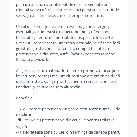
pe bază de apă cu supliment de ulei din semințe de
cânepă Sativa oferă o alunecare mai persistentă scutit de
senzația de film uleios care întrerupe momentul.
Uleiul din semințe de cânepă este bogat în acizi grași
esențiali și acționează ca umectant, menținând zona
hidratată și reducând necesitatea reaplicării frecvente.
Produsul completează umezeala naturală, se clătește fără
greutate și este conceput pentru compatibilitate cu
prezervativele din latex, astfel încât experiența rămâne
fluidă și previzibilă.
Alegerea acestui material lubrifiere reprezintă mai puține
întreruperi, senzații mai umplute și spălare grabnică după
utilizare; este o soluție practică pentru cei care vor efecte
imediate și control asupra alunecării.
Beneficii:
- 💧 Alunecare pe termen lung care atenuează numărul de
reaplicări
- 🛡️ Potrivit cu prezervative din cauciuc pentru utilizare
sigură
- 🌿 Hidratează zona cu ulei din semințe de cânepă pentru