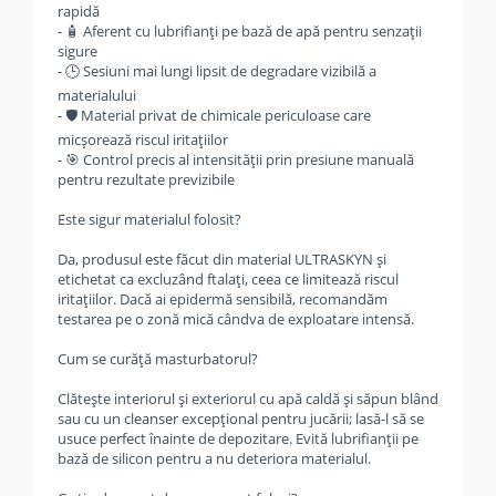
rapidă
- 🧴 Aferent cu lubrifianți pe bază de apă pentru senzații
sigure
- 🕒 Sesiuni mai lungi lipsit de degradare vizibilă a
materialului
- 🛡️ Material privat de chimicale periculoase care
micșorează riscul iritațiilor
- 🎯 Control precis al intensității prin presiune manuală
pentru rezultate previzibile
Este sigur materialul folosit?
Da, produsul este făcut din material ULTRASKYN și
etichetat ca excluzând ftalați, ceea ce limitează riscul
iritațiilor. Dacă ai epidermă sensibilă, recomandăm
testarea pe o zonă mică cândva de exploatare intensă.
Cum se curăță masturbatorul?
Clătește interiorul și exteriorul cu apă caldă și săpun blând
sau cu un cleanser excepțional pentru jucării; lasă-l să se
usuce perfect înainte de depozitare. Evită lubrifianții pe
bază de silicon pentru a nu deteriora materialul.