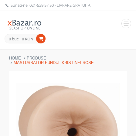
Sunati-ne!
021-539.57.50
- LIVRARE GRATUITA
Navig
0 buc
0 RON
HOME
PRODUSE
MASTURBATOR FUNDUL KRISTINEI ROSE