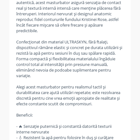
autentică, acest masturbator asigură senzația de contact
real și textură internă intensă care menține plăcerea fără
întreruperi. Interiorul nervurat și designul anatomic
reproduc fidel contururile fundului Kristinei Rose, astfel
încât fiecare mișcare să ofere frecare și apăsare
predictibile.
Confecționat din material ULTRASKYN, fără ftalați,
dispozitivul rămâne elastic și concret pe durata utilizării și
rezistă la apă pentru sesiuni în duș sau spălare rapidă.
Forma compactă și flexibilitatea materialului îngăduie
control total al intensității prin presiune manuală,
eliminând nevoia de podoabe suplimentare pentru
variație.
Alegi acest masturbator pentru realismul tactil și
durabilitatea care ajută utilizări repetate; este rezolvarea
discretă pentru cine vrea emoții apropiate de realitate și
efecte constante scutit de compromisuri.
Beneficii:
- 🔥 Senzație puternică și constantă datorită texturii
interne nervurate
- 💧 Rezistent la apă pentru folosire în duș și curățare