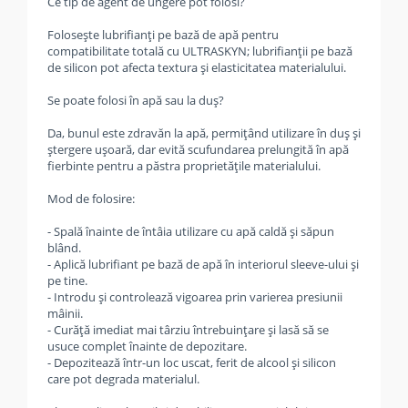
Ce tip de agent de ungere pot folosi?
Folosește lubrifianți pe bază de apă pentru
compatibilitate totală cu ULTRASKYN; lubrifianții pe bază
de silicon pot afecta textura și elasticitatea materialului.
Se poate folosi în apă sau la duș?
Da, bunul este zdravăn la apă, permițând utilizare în duș și
ștergere ușoară, dar evită scufundarea prelungită în apă
fierbinte pentru a păstra proprietățile materialului.
Mod de folosire:
- Spală înainte de întâia utilizare cu apă caldă și săpun
blând.
- Aplică lubrifiant pe bază de apă în interiorul sleeve-ului și
pe tine.
- Introdu și controlează vigoarea prin varierea presiunii
mâinii.
- Curăță imediat mai târziu întrebuințare și lasă să se
usuce complet înainte de depozitare.
- Depozitează într-un loc uscat, ferit de alcool și silicon
care pot degrada materialul.