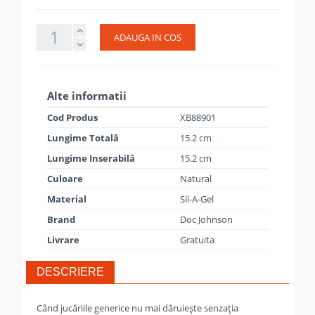
ADAUGA IN COS
Alte informatii
Cod Produs
XB88901
Lungime Totală
15.2 cm
Lungime Inserabilă
15.2 cm
Culoare
Natural
Material
Sil-A-Gel
Brand
Doc Johnson
Livrare
Gratuita
DESCRIERE
Când jucăriile generice nu mai dăruiește senzația