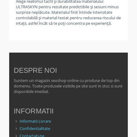
Alege realismul tactil și durabilitatea materialului
ULTRASKYN pentru rezultate predictibile și sesiuni minus
surprize neplăcute. Materialul finit întinde intensitate
controlabilă și material testat pentru reducerea riscului de
iritații, astfel încât să te poți concentra pe experiență.
DESPRE NOI
Suntem un magazin sexshop online cu produse de top din
domeniu. Toate produsele vizibile pe site sunt in stoc si sunt
disponibile imediat.
INFORMATII
Informatii Livrare
Confidentialitate
Contactati-ne