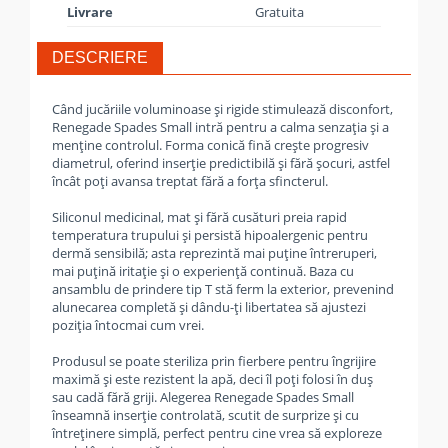
Livrare
Gratuita
DESCRIERE
Când jucăriile voluminoase și rigide stimulează disconfort,
Renegade Spades Small intră pentru a calma senzația și a
menține controlul. Forma conică fină crește progresiv
diametrul, oferind inserție predictibilă și fără șocuri, astfel
încât poți avansa treptat fără a forța sfincterul.
Siliconul medicinal, mat și fără cusături preia rapid
temperatura trupului și persistă hipoalergenic pentru
dermă sensibilă; asta reprezintă mai puține întreruperi,
mai puțină iritație și o experiență continuă. Baza cu
ansamblu de prindere tip T stă ferm la exterior, prevenind
alunecarea completă și dându-ți libertatea să ajustezi
poziția întocmai cum vrei.
Produsul se poate steriliza prin fierbere pentru îngrijire
maximă și este rezistent la apă, deci îl poți folosi în duș
sau cadă fără griji. Alegerea Renegade Spades Small
înseamnă inserție controlată, scutit de surprize și cu
întreținere simplă, perfect pentru cine vrea să exploreze