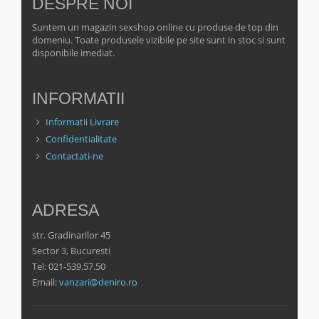
DESPRE NOI
Suntem un magazin sexshop online cu produse de top din
domeniu. Toate produsele vizibile pe site sunt in stoc si sunt
disponibile imediat.
INFORMATII
Informatii Livrare
Confidentialitate
Contactati-ne
ADRESA
str. Gradinarilor 45
Sector 3, Bucuresti
Tel: 021-539.57.50
Email:
vanzari@deniro.ro