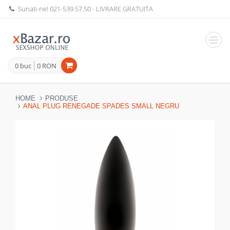
Sunati-ne!
021-539.57.50
- LIVRARE GRATUITA
Navig
0 buc
0 RON
HOME
PRODUSE
ANAL PLUG RENEGADE SPADES SMALL NEGRU