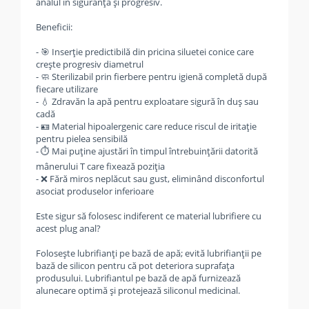
analul în siguranță și progresiv.
Beneficii:
- 🎯 Inserție predictibilă din pricina siluetei conice care
crește progresiv diametrul
- 🧼 Sterilizabil prin fierbere pentru igienă completă după
fiecare utilizare
- 💧 Zdravăn la apă pentru exploatare sigură în duș sau
cadă
- 🪪 Material hipoalergenic care reduce riscul de iritație
pentru pielea sensibilă
- ⏱️ Mai puține ajustări în timpul întrebuințării datorită
mânerului T care fixează poziția
- ❌ Fără miros neplăcut sau gust, eliminând disconfortul
asociat produselor inferioare
Este sigur să folosesc indiferent ce material lubrifiere cu
acest plug anal?
Folosește lubrifianți pe bază de apă; evită lubrifianții pe
bază de silicon pentru că pot deteriora suprafața
produsului. Lubrifiantul pe bază de apă furnizează
alunecare optimă și protejează siliconul medicinal.