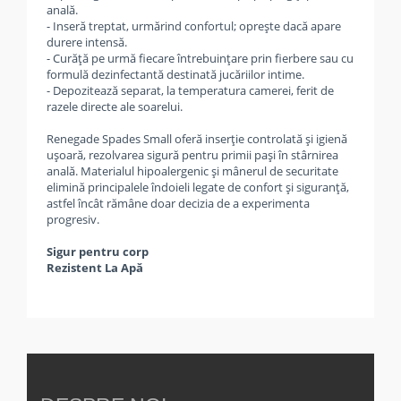
anală.
- Inseră treptat, urmărind confortul; oprește dacă apare
durere intensă.
- Curăță pe urmă fiecare întrebuințare prin fierbere sau cu
formulă dezinfectantă destinată jucăriilor intime.
- Depozitează separat, la temperatura camerei, ferit de
razele directe ale soarelui.
Renegade Spades Small oferă inserție controlată și igienă
ușoară, rezolvarea sigură pentru primii pași în stârnirea
anală. Materialul hipoalergenic și mânerul de securitate
elimină principalele îndoieli legate de confort și siguranță,
astfel încât rămâne doar decizia de a experimenta
progresiv.
Sigur pentru corp
Rezistent La Apă