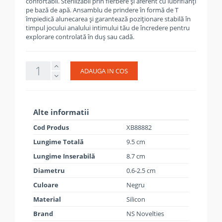
confortabil. Sterilizabil prin fierbere și aferent cu lubrifianți
pe bază de apă. Ansamblu de prindere în formă de T
împiedică alunecarea și garantează poziționare stabilă în
timpul jocului analului intimului tău de încredere pentru
explorare controlată în duș sau cadă.
ADAUGA IN COS
Alte informatii
Cod Produs
XB88882
Lungime Totală
9.5 cm
Lungime Inserabilă
8.7 cm
Diametru
0.6-2.5 cm
Culoare
Negru
Material
Silicon
Brand
NS Novelties