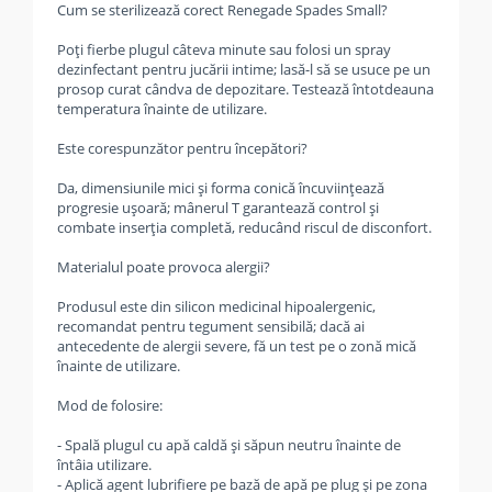
Cum se sterilizează corect Renegade Spades Small?
Poți fierbe plugul câteva minute sau folosi un spray
dezinfectant pentru jucării intime; lasă-l să se usuce pe un
prosop curat cândva de depozitare. Testează întotdeauna
temperatura înainte de utilizare.
Este corespunzător pentru începători?
Da, dimensiunile mici și forma conică încuviințează
progresie ușoară; mânerul T garantează control și
combate inserția completă, reducând riscul de disconfort.
Materialul poate provoca alergii?
Produsul este din silicon medicinal hipoalergenic,
recomandat pentru tegument sensibilă; dacă ai
antecedente de alergii severe, fă un test pe o zonă mică
înainte de utilizare.
Mod de folosire:
- Spală plugul cu apă caldă și săpun neutru înainte de
întâia utilizare.
- Aplică agent lubrifiere pe bază de apă pe plug și pe zona