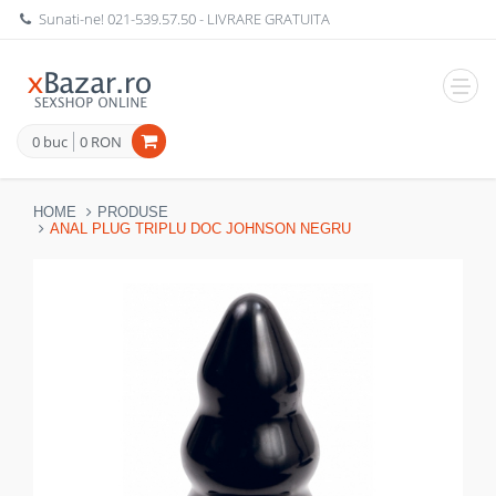
Sunati-ne!
021-539.57.50
- LIVRARE GRATUITA
Navig
0 buc
0 RON
HOME
PRODUSE
ANAL PLUG TRIPLU DOC JOHNSON NEGRU