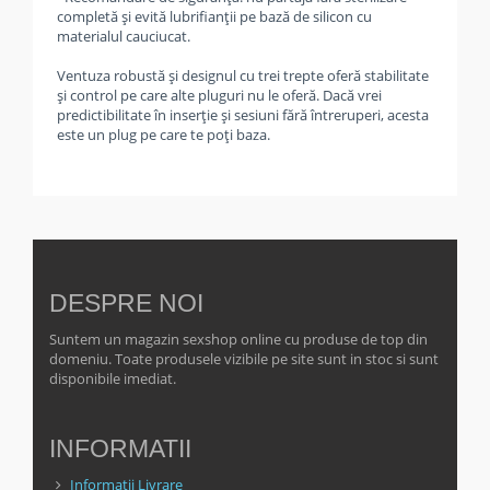
completă și evită lubrifianții pe bază de silicon cu
materialul cauciucat.
Ventuza robustă și designul cu trei trepte oferă stabilitate
și control pe care alte pluguri nu le oferă. Dacă vrei
predictibilitate în inserție și sesiuni fără întreruperi, acesta
este un plug pe care te poți baza.
DESPRE NOI
Suntem un magazin sexshop online cu produse de top din
domeniu. Toate produsele vizibile pe site sunt in stoc si sunt
disponibile imediat.
INFORMATII
Informatii Livrare