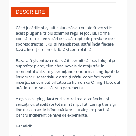
DESCRIERE
Când jucăriile obișnuite alunecă sau nu oferă senzație,
acest plug anal triplu schimbă regulile jocului. Forma
conică cu trei denivelări creează trepte de presiune care
sporesc treptat luxul și intensitatea, astfel încât fiecare
fază a inserției e predictibilă și controlabilă.
Baza lată și ventuza robustă îți permit să fixezi plugul pe
suprafețe plane, eliminând nevoia de reajustări în
momentul utilizării și permițând sesiuni mai lungi lipsit de
întreruperi. Materialul elastic și vârful conic facilitează
inserția, iar compatibilitatea cu hamuri cu O-ring îl face util
atât în jocuri solo, cât și în parteneriat.
Alege acest plug dacă vrei control real al adâncimii și
senzațiilor, stabilitate totală în timpul utilizării și tranziții
line de la inserție la îndepărtare — o alegere practică
pentru indiferent ce nivel de experiență.
Beneficii: