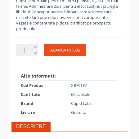
Capsule normale pentru mărirea penisului și sculări mai
ferme. Administrare 2x/zi pentru efect susținut și crește
libidoul. Conceput pentru bărbații care vor rezultate
discrete fără proceduri invazive, prin componente
vegetale concentrate și dozaj clarificat pe prospectul
produsului.
ADAUGA IN COS
Alte informatii
Cod Produs
XB79137
Cantitate
60 capsule
Brand
Cupid Labs
Livrare
Gratuita
DESCRIERE