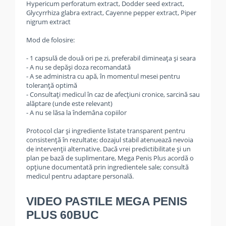
Hypericum perforatum extract, Dodder seed extract,
Glycyrrhiza glabra extract, Cayenne pepper extract, Piper
nigrum extract
Mod de folosire:
- 1 capsulă de două ori pe zi, preferabil dimineața și seara
- A nu se depăși doza recomandată
- A se administra cu apă, în momentul mesei pentru
toleranță optimă
- Consultați medicul în caz de afecțiuni cronice, sarcină sau
alăptare (unde este relevant)
- A nu se lăsa la îndemâna copiilor
Protocol clar și ingrediente listate transparent pentru
consistență în rezultate; dozajul stabil atenuează nevoia
de intervenții alternative. Dacă vrei predictibilitate și un
plan pe bază de suplimentare, Mega Penis Plus acordă o
opțiune documentată prin ingredientele sale; consultă
medicul pentru adaptare personală.
VIDEO PASTILE MEGA PENIS
PLUS 60BUC