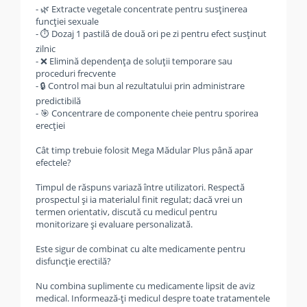
- 🌿 Extracte vegetale concentrate pentru susținerea
funcției sexuale
- ⏱️ Dozaj 1 pastilă de două ori pe zi pentru efect susținut
zilnic
- ❌ Elimină dependența de soluții temporare sau
proceduri frecvente
- 🔒 Control mai bun al rezultatului prin administrare
predictibilă
- 🎯 Concentrare de componente cheie pentru sporirea
erecției
Cât timp trebuie folosit Mega Mădular Plus până apar
efectele?
Timpul de răspuns variază între utilizatori. Respectă
prospectul și ia materialul finit regulat; dacă vrei un
termen orientativ, discută cu medicul pentru
monitorizare și evaluare personalizată.
Este sigur de combinat cu alte medicamente pentru
disfuncție erectilă?
Nu combina suplimente cu medicamente lipsit de aviz
medical. Informează-ți medicul despre toate tratamentele