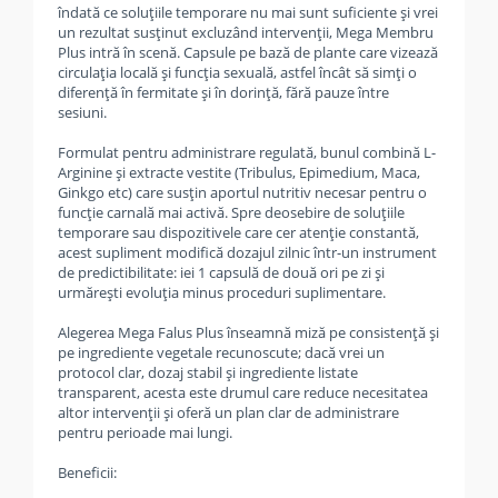
îndată ce soluțiile temporare nu mai sunt suficiente și vrei
un rezultat susținut excluzând intervenții, Mega Membru
Plus intră în scenă. Capsule pe bază de plante care vizează
circulația locală și funcția sexuală, astfel încât să simți o
diferență în fermitate și în dorință, fără pauze între
sesiuni.
Formulat pentru administrare regulată, bunul combină L-
Arginine și extracte vestite (Tribulus, Epimedium, Maca,
Ginkgo etc) care susțin aportul nutritiv necesar pentru o
funcție carnală mai activă. Spre deosebire de soluțiile
temporare sau dispozitivele care cer atenție constantă,
acest supliment modifică dozajul zilnic într-un instrument
de predictibilitate: iei 1 capsulă de două ori pe zi și
urmărești evoluția minus proceduri suplimentare.
Alegerea Mega Falus Plus înseamnă miză pe consistență și
pe ingrediente vegetale recunoscute; dacă vrei un
protocol clar, dozaj stabil și ingrediente listate
transparent, acesta este drumul care reduce necesitatea
altor intervenții și oferă un plan clar de administrare
pentru perioade mai lungi.
Beneficii: