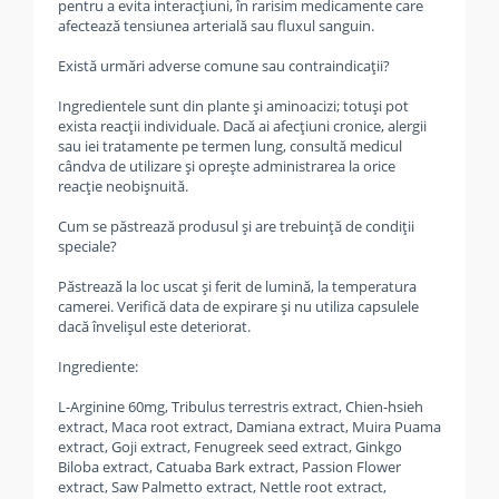
pentru a evita interacțiuni, în rarisim medicamente care
afectează tensiunea arterială sau fluxul sanguin.
Există urmări adverse comune sau contraindicații?
Ingredientele sunt din plante și aminoacizi; totuși pot
exista reacții individuale. Dacă ai afecțiuni cronice, alergii
sau iei tratamente pe termen lung, consultă medicul
cândva de utilizare și oprește administrarea la orice
reacție neobișnuită.
Cum se păstrează produsul și are trebuință de condiții
speciale?
Păstrează la loc uscat și ferit de lumină, la temperatura
camerei. Verifică data de expirare și nu utiliza capsulele
dacă învelișul este deteriorat.
Ingrediente:
L-Arginine 60mg, Tribulus terrestris extract, Chien-hsieh
extract, Maca root extract, Damiana extract, Muira Puama
extract, Goji extract, Fenugreek seed extract, Ginkgo
Biloba extract, Catuaba Bark extract, Passion Flower
extract, Saw Palmetto extract, Nettle root extract,