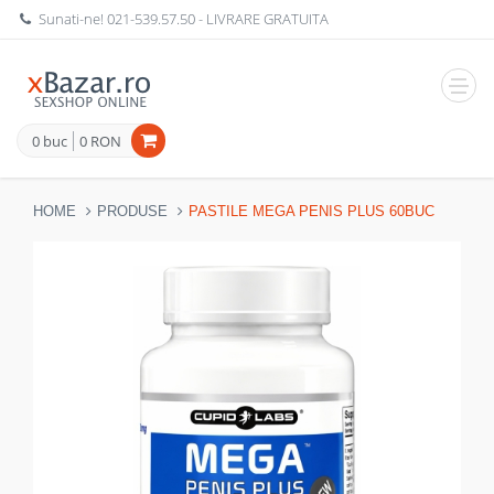
Sunati-ne!
021-539.57.50
- LIVRARE GRATUITA
Navig
0 buc
0 RON
HOME
PRODUSE
PASTILE MEGA PENIS PLUS 60BUC