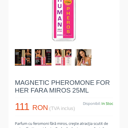
MAGNETIC PHEROMONE FOR
HER FARA MIROS 25ML
111
Disponibil:
In Stoc
RON
(TVA inclus)
Parfum cu feromoni fără miros, crește atracția scutit de