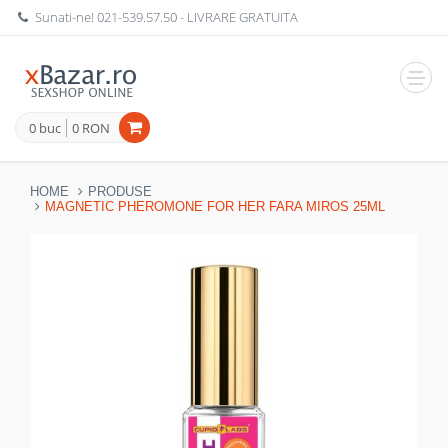
Sunati-ne!
021-539.57.50
- LIVRARE GRATUITA
Navig
0 buc
0 RON
HOME
PRODUSE
MAGNETIC PHEROMONE FOR HER FARA MIROS 25ML