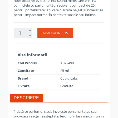
note olfactive evidente. Excluzând miros care elimină
conflictele cu parfumul tău, recipient compact de 25 ml
pentru portabilitate. Aplicare discretă pe gât și încheieturi
pentru impact normal în contexte sociale sau intime.
ADAUGA IN COS
Alte informatii
Cod Produs
XB72490
Cantitate
25 ml
Brand
Cupid Labs
Livrare
Gratuita
DESCRIERE
îndată ce parfumul clasic învelește personalitatea sau
provoacă reacții neașteptate, feromonii fără miros intră în