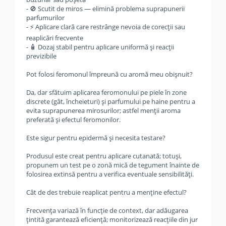
- 🚫 Scutit de miros — elimină problema suprapunerii
parfumurilor
- ⚡ Aplicare clară care restrânge nevoia de corecții sau
reaplicări frecvente
- 🧴 Dozaj stabil pentru aplicare uniformă și reacții
previzibile
Pot folosi feromonul împreună cu aromă meu obișnuit?
Da, dar sfătuim aplicarea feromonului pe piele în zone
discrete (gât, încheieturi) și parfumului pe haine pentru a
evita suprapunerea mirosurilor; astfel menții aroma
preferată și efectul feromonilor.
Este sigur pentru epidermă și necesita testare?
Produsul este creat pentru aplicare cutanată; totuși,
propunem un test pe o zonă mică de tegument înainte de
folosirea extinsă pentru a verifica eventuale sensibilități.
Cât de des trebuie reaplicat pentru a menține efectul?
Frecvența variază în funcție de context, dar adăugarea
țintită garantează eficiență; monitorizează reacțiile din jur