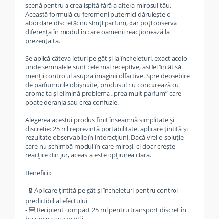
scenă pentru a crea ispită fără a altera mirosul tău.
Această formulă cu feromoni puternici dăruiește o
abordare discretă: nu simți parfum, dar poți observa
diferența în modul în care oamenii reacționează la
prezența ta.
Se aplică câteva jeturi pe gât și la încheieturi, exact acolo
unde semnalele sunt cele mai receptive, astfel încât să
menții controlul asupra imaginii olfactive. Spre deosebire
de parfumurile obișnuite, produsul nu concurează cu
aroma ta și elimină problema „prea mult parfum” care
poate deranja sau crea confuzie.
Alegerea acestui produs finit înseamnă simplitate și
discreție: 25 ml reprezintă portabilitate, aplicare țintită și
rezultate observabile în interacțiuni. Dacă vrei o soluție
care nu schimbă modul în care miroși, ci doar crește
reacțiile din jur, aceasta este opțiunea clară.
Beneficii:
- 🔒 Aplicare țintită pe gât și încheieturi pentru control
predictibil al efectului
- 🎒 Recipient compact 25 ml pentru transport discret în
buzunar sau poșetă