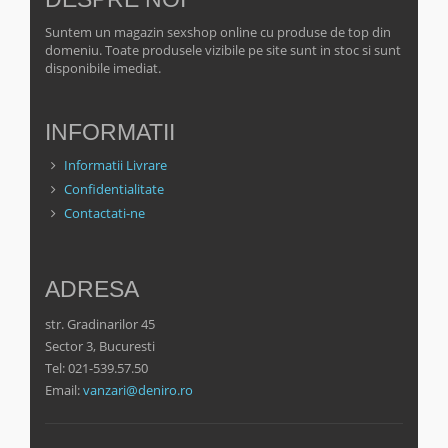
Suntem un magazin sexshop online cu produse de top din
domeniu. Toate produsele vizibile pe site sunt in stoc si sunt
disponibile imediat.
INFORMATII
Informatii Livrare
Confidentialitate
Contactati-ne
ADRESA
str. Gradinarilor 45
Sector 3, Bucuresti
Tel: 021-539.57.50
Email:
vanzari@deniro.ro