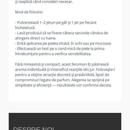
și reaplică când consideri necesar.
Mod de folosire:
- Pulverizează 1–2 jeturi pe gât și 1 jet pe fiecare
încheietură.
- Lasă produsul să se fixeze câteva secunde cândva de
atingere direct cu haine.
- Evită aplicarea pe pielea iritată, în ochi sau pe mucoase.
- Efectuează un test pe o zonă mică de piele la prima
întrebuințare pentru a verifica sensibilitatea.
Fără mireasmă și compact, acest feromon îți păstrează
aroma individuală și intensifică reacțiile din jur. Folosește-l
pentru a obține atracție discretă și predictibilă, lipsit de
compromisuri legate de parfum. Alegerea se sprijină pe
simplitate și eficiență — rezultatele vor confirma decizia.
DESPRE NOI