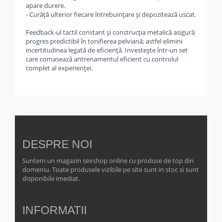
apare durere.
- Curăță ulterior fiecare întrebuințare și depozitează uscat.
Feedback-ul tactil constant și construcția metalică asigură
progres predictibil în tonifierea pelviană; astfel elimini
incertitudinea legată de eficiență. Investește într-un set
care comasează antrenamentul eficient cu controlul
complet al experienței.
DESPRE NOI
Suntem un magazin sexshop online cu produse de top din
domeniu. Toate produsele vizibile pe site sunt in stoc si sunt
disponibile imediat.
INFORMATII