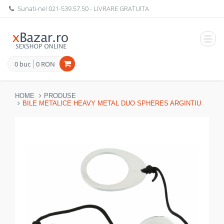
Sunati-ne!
021-539.57.50
- LIVRARE GRATUITA
Navig
0 buc
0 RON
HOME
PRODUSE
BILE METALICE HEAVY METAL DUO SPHERES ARGINTIU