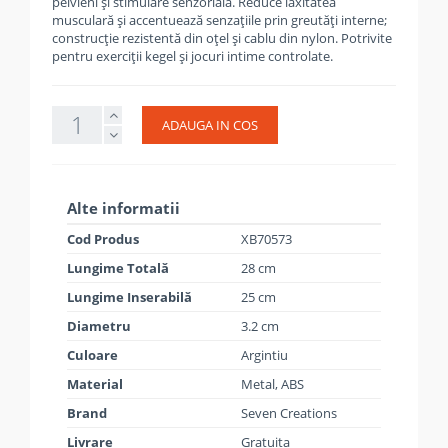
pelvieni și stimulare senzorială. Reduce laxitatea
musculară și accentuează senzațiile prin greutăți interne;
construcție rezistentă din oțel și cablu din nylon. Potrivite
pentru exerciții kegel și jocuri intime controlate.
ADAUGA IN COS
Alte informatii
Cod Produs
XB70573
Lungime Totală
28 cm
Lungime Inserabilă
25 cm
Diametru
3.2 cm
Culoare
Argintiu
Material
Metal, ABS
Brand
Seven Creations
Livrare
Gratuita