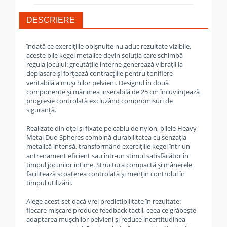
DESCRIERE
îndată ce exercițiile obișnuite nu aduc rezultate vizibile,
aceste bile kegel metalice devin soluția care schimbă
regula jocului: greutățile interne generează vibrații la
deplasare și forțează contracțiile pentru tonifiere
veritabilă a mușchilor pelvieni. Designul în două
componente și mărimea inserabilă de 25 cm încuviințează
progresie controlată excluzând compromisuri de
siguranță.
Realizate din oțel și fixate pe cablu de nylon, bilele Heavy
Metal Duo Spheres combină durabilitatea cu senzația
metalică intensă, transformând exercițiile kegel într-un
antrenament eficient sau într-un stimul satisfăcător în
timpul jocurilor intime. Structura compactă și mânerele
facilitează scoaterea controlată și mențin controlul în
timpul utilizării.
Alege acest set dacă vrei predictibilitate în rezultate:
fiecare mișcare produce feedback tactil, ceea ce grăbește
adaptarea mușchilor pelvieni și reduce incertitudinea