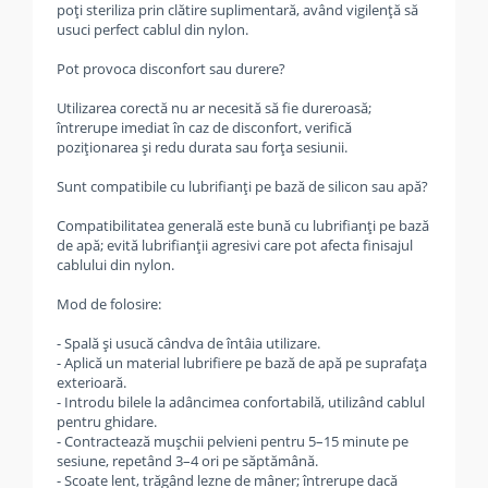
poți steriliza prin clătire suplimentară, având vigilență să
usuci perfect cablul din nylon.
Pot provoca disconfort sau durere?
Utilizarea corectă nu ar necesită să fie dureroasă;
întrerupe imediat în caz de disconfort, verifică
poziționarea și redu durata sau forța sesiunii.
Sunt compatibile cu lubrifianți pe bază de silicon sau apă?
Compatibilitatea generală este bună cu lubrifianți pe bază
de apă; evită lubrifianții agresivi care pot afecta finisajul
cablului din nylon.
Mod de folosire:
- Spală și usucă cândva de întâia utilizare.
- Aplică un material lubrifiere pe bază de apă pe suprafața
exterioară.
- Introdu bilele la adâncimea confortabilă, utilizând cablul
pentru ghidare.
- Contractează mușchii pelvieni pentru 5–15 minute pe
sesiune, repetând 3–4 ori pe săptămână.
- Scoate lent, trăgând lezne de mâner; întrerupe dacă