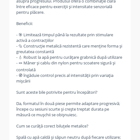
asupra progresului. Produsul oferă o combinație clară
între eficace pentru exerciții și intensitate senzorială
pentru plăcere.
Beneficii:
- 🎯 Limitează timpul până la rezultate prin stimulare
activă a contracțiilor
- 🔩 Construcție metalică rezistentă care menține forma și
greutatea constantă
- 💧 Robust la apă pentru curățare grabnică după utilizare
- 🪢 Mâner și cablu din nylon pentru scoatere sigură și
controlată
- 🧭 îngăduie control precis al intensității prin variația
mișcării
Sunt aceste bile potrivite pentru începători?
Da, formatul în două piese permite adaptare progresivă;
începe cu sesiuni scurte și crește treptat durata pe
măsură ce mușchii se obișnuiesc.
Cum se curăță corect biluțele metalice?
Spală cu apă caldă și săpun neutru după fiecare utilizare;